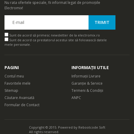
Nu rata ofertele speciale, fii informat legat de promoțiile
Electromix!
Sunt de acord să primesc newsletter de la electromix.ro
Sunt de acord ca prestatorul acestui site să folosească datele
mele personale.
PAGINI
INFORMAȚII UTILE
Contul meu
Informații Livrare
Favoritele mele
Garanție & Service
Sitemap
Termeni & Condiții
Căutare Avansată
ANPC
Formular de Contact
Copyright © 2015. Powered by
Rebootcode Soft
All rights reserved.