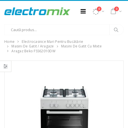
0
0
Home
Electrocasnice Mari Pentru Bucătărie
Masini De Gatit / Aragaze
Masini De Gatit Cu Mixte
Aragaz Beko FSS62010DW