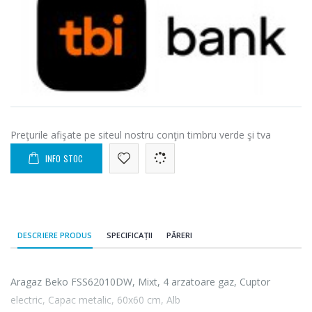
Preţurile afişate pe siteul nostru conţin timbru verde şi tva
INFO STOC
DESCRIERE PRODUS
SPECIFICAȚII
PĂRERI
Aragaz Beko FSS62010DW, Mixt, 4 arzatoare gaz, Cuptor
electric, Capac metalic, 60x60 cm, Alb