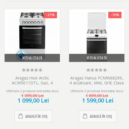
-21%
-16%
VIZUALIZEAZĂ
VIZUALIZEAZĂ
Aragaz mixt Arctic
Aragaz Hansa FCMW68299,
ACM5611DTL, Gaz, 4
4 arzatoare, Mixt, Grill, Clasa
arzatoare, Arzatoare cu
A, 60 cm, Alb
Ultimele 2 produse (intreaba stoc)
Ultimele 2 produse (intreaba stoc)
eficienta ridicata, Timer, 50
1 399,00 Lei
1 899,00 Lei
cm, Alb
1 099,00 Lei
1 599,00 Lei
ADAUGĂ ÎN COȘ
ADAUGĂ ÎN COȘ