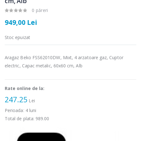
cm, Alb
Cuptor cu
Masina de tocat
-15%
-21%
0 păreri
microunde
carne Bosch ...
Heinner ...
949,00 Lei
549,00 Lei
289,00 Lei
Stoc epuizat
Masina de tocat
Espressor
-33%
-33%
carne
automat
NobeLTek ...
Heinner ...
Aragaz Beko FSS62010DW, Mixt, 4 arzatoare gaz, Cuptor
199,00 Lei
799,00 Lei
electric, Capac metalic, 60x60 cm, Alb
Mixer vertical
Fierbator
-18%
-25%
Heinner HHB-
electric cu filtru
DC1000SSBK ...
...
Rate online de la:
247.25
139,00 Lei
89,00 Lei
Lei
Perioada:
4
luni
Total de plata:
989.00