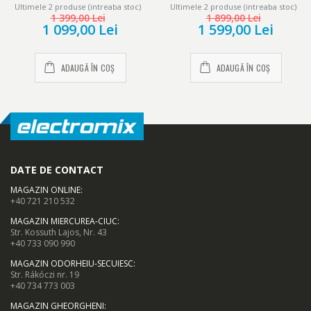
Ultimele 2 produse (intreaba stoc)
Ultimele 2 produse (intreaba stoc)
eficienta ridicata, Timer, 50
1 399,00 Lei
1 899,00 Lei
cm, Alb
1 099,00 Lei
1 599,00 Lei
ADAUGĂ ÎN COȘ
ADAUGĂ ÎN COȘ
DATE DE CONTACT
MAGAZIN ONLINE
:
+40 721 210 532
MAGAZIN MIERCUREA-CIUC
:
Str. Kossuth Lajos, Nr. 43
+40 733 090 990
MAGAZIN ODORHEIU-SECUIESC
:
Str. Rákóczi nr. 19
+40 734 773 003
MAGAZIN GHEORGHENI
: