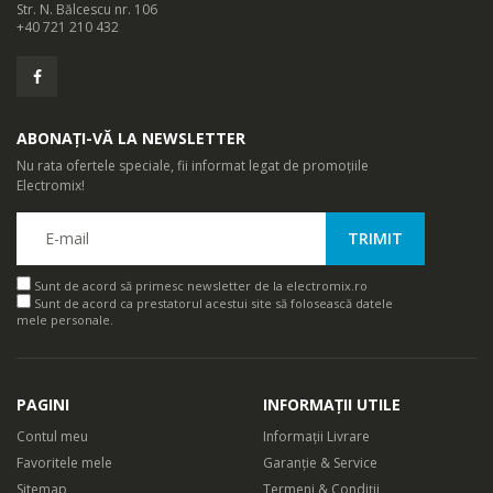
Str. N. Bălcescu nr. 106
+40 721 210 432
ABONAȚI-VĂ LA NEWSLETTER
Nu rata ofertele speciale, fii informat legat de promoțiile
Electromix!
Sunt de acord să primesc newsletter de la electromix.ro
Sunt de acord ca prestatorul acestui site să folosească datele
mele personale.
PAGINI
INFORMAȚII UTILE
Contul meu
Informații Livrare
Favoritele mele
Garanție & Service
Sitemap
Termeni & Condiții