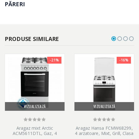
PĂRERI
PRODUSE SIMILARE
-21%
-16%
VIZUALIZEAZĂ
VIZUALIZEAZĂ
Aragaz mixt Arctic
Aragaz Hansa FCMW68299,
ACM5611DTL, Gaz, 4
4 arzatoare, Mixt, Grill, Clasa
arzatoare, Arzatoare cu
A, 60 cm, Alb