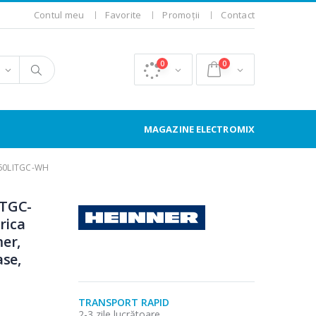
Contul meu
Favorite
Promoții
Contact
0
0
MAGAZINE ELECTROMIX
S60LITGC-WH
ITGC-
rica
mer,
ase,
TRANSPORT RAPID
2-3 zile lucrătoare