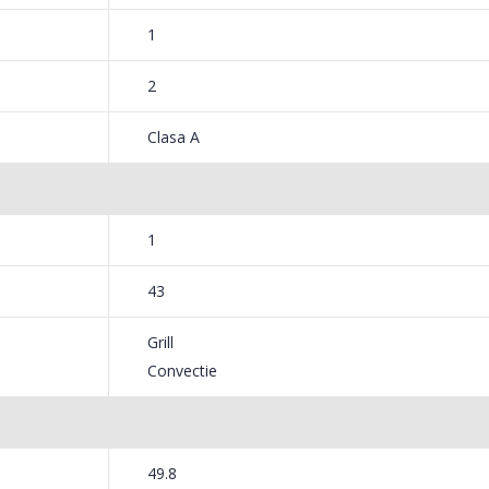
1
2
Clasa A
1
43
Grill
Convectie
49.8