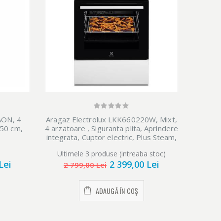
ON, 4
Aragaz Electrolux LKK660220W, Mixt,
Aragaz 
 50 cm,
4 arzatoare , Siguranta plita, Aprindere
4 arzato
integrata, Cuptor electric, Plus Steam,
integrat
AirFry, Timer, Grill electric, Clasa A, 60
AirFry, 
Ultimele 3 produse (intreaba stoc)
Ulti
cm, Alb
Lei
2 399,00 Lei
2 799,00 Lei
2 
ADAUGĂ ÎN COȘ