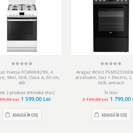
gaz Hansa FCMW68299, 4
Aragaz BEKO FSM52330DA
e, Mixt, Grill, Clasa A, 60 cm,
arzatoare, Gaz + Electric, L
Alb
Grill, antracit
ele 2 produse (intreaba stoc)
În stoc
1 599,00 Lei
1 799,00 
99,00 Lei
2 199,00 Lei
ADAUGĂ ÎN COȘ
ADAUGĂ ÎN COȘ