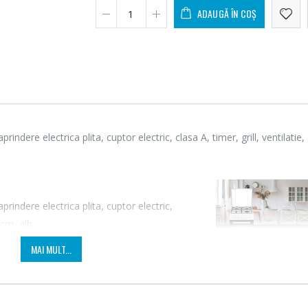
ADAUGĂ ÎN COȘ
re electrica plita, cuptor electric, clasa A, timer, grill, ventilatie, 
Fierbator electric cu
Mixer
ndere electrica plita, cuptor electric,
-25%
-18%
filtru ...
HHB-
x60cm, alb
89,00 Lei
139,
MAI MULT...
Masina de tocat carne
Robot
-21%
-33%
Bosch ...
Heinne