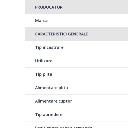
Aprindere electrica i
PRODUCATOR
Arzatoarele se pot ut
Marca
CARACTERISTICI GENERALE
Clasa energetica A
Tip incastrare
Clasa de energie superioara = consum mic de energie.
Utilizare
Grill
Tip plita
Cuptor si grill in ace
Alimentare plita
Alimentare cuptor
Tip aprindere
Pozitionare panou comanda