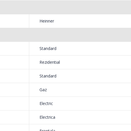
ntegrata
549,00 Lei
199,
iliza simplu si usor, prin apasarea unui singur buton.
Masina de tocat carne
Robot
Heinner
-33%
-14%
NobeLTek ...
Heinne
199,00 Lei
299,
Standard
Rezidential
Standard
lasi timp, pentru rumenirea rapida si simpla a preparatelor
Gaz
Electric
Electrica
Frontala