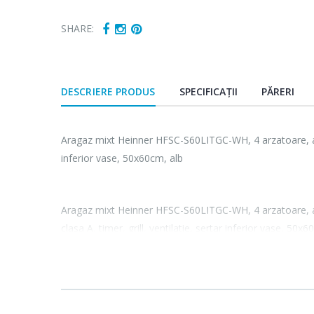
SHARE:
DESCRIERE PRODUS
SPECIFICAȚII
PĂRERI
Aragaz mixt Heinner HFSC-S60LITGC-WH, 4 arzatoare, aprinde
inferior vase, 50x60cm, alb
Aragaz mixt Heinner HFSC-S60LITGC-WH, 4 arzatoare, apri
clasa A, timer, grill, ventilatie, sertar inferior vase, 50