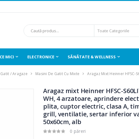
E MICI
ELECTRONICE
SĂNĂTATE & WELLNESS
Gatit / Aragaze
Masini De Gatit Cu Mixte
Aragaz Mixt Heinner HFSC-
Aragaz mixt Heinner HFSC-S60L
WH, 4 arzatoare, aprindere elect
plita, cuptor electric, clasa A, ti
grill, ventilatie, sertar inferior v
50x60cm, alb
0 păreri