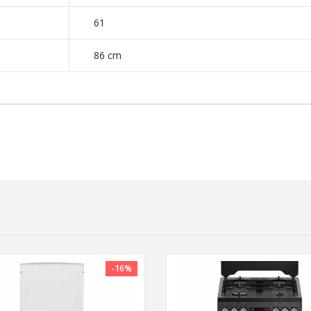
61
86 cm
-16%