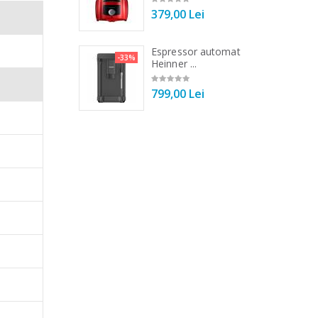
00 Lei
379,00 Lei
 de bucatarie
Espressor automat
-33%
-33%
r ...
Heinner ...
00 Lei
799,00 Lei