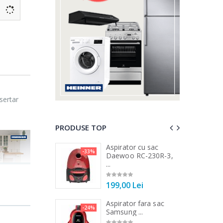
sertar
PRODUSE TOP
 vertical Heinner
Aspirator cu sac
-33%
-25%
DC1000SSBK ...
Daewoo RC-230R-3,
...
00 Lei
199,00 Lei
 de bucatarie
Aspirator fara sac
-21%
-24%
r ...
Samsung ...