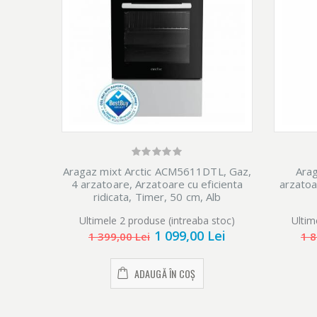
Aragaz mixt Arctic ACM5611DTL, Gaz,
Ara
4 arzatoare, Arzatoare cu eficienta
arzatoar
ridicata, Timer, 50 cm, Alb
Ultimele 2 produse (intreaba stoc)
Ultim
1 099,00 Lei
1 399,00 Lei
1 8
ADAUGĂ ÎN COȘ