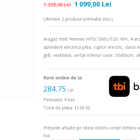
1 099,00 Lei
1 399,00 Lei
Ultimele 2 produse (intreaba stoc)
Aragaz mixt Heinner HFSC-S60LITGC-WH, 4 arz
aprindere electrica plita, cuptor electric, clasa A
grill, ventilatie, sertar inferior vase, 50x60cm, a
Rate online de la:
284.75
Lei
Perioada:
4
luni
Total de plata:
1139.00
Preţurile afişate pe siteul nostru conţin timbru v
tva