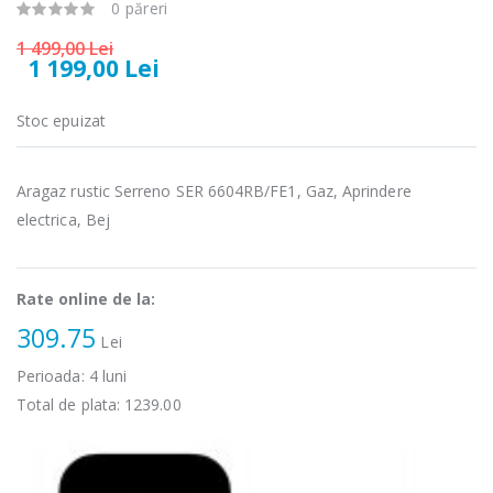
0 păreri
Masina de tocat
Espressor
-33%
-33%
1 499,00 Lei
carne
automat
1 199,00 Lei
NobeLTek ...
Heinner ...
199,00 Lei
799,00 Lei
Stoc epuizat
Mixer vertical
Fierbator
-18%
-25%
Heinner HHB-
electric cu filtru
Aragaz rustic Serreno SER 6604RB/FE1, Gaz, Aprindere
DC1000SSBK ...
...
electrica, Bej
139,00 Lei
89,00 Lei
Rate online de la:
309.75
Lei
Perioada:
4
luni
Total de plata:
1239.00