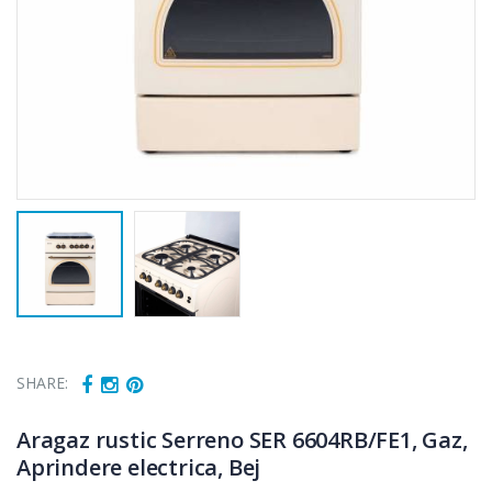
SHARE:
Cuptor cu
Masina de tocat
-15%
-21%
microunde
carne Bosch ...
Aragaz rustic Serreno SER 6604RB/FE1, Gaz,
Heinner ...
Aprindere electrica, Bej
549,00 Lei
289,00 Lei