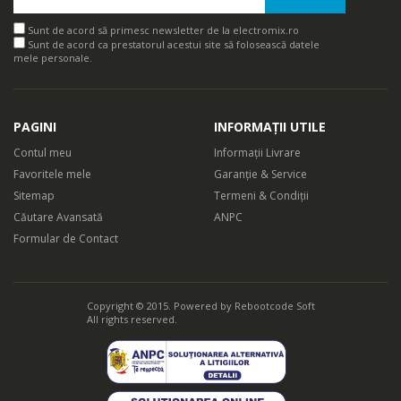
Sunt de acord să primesc newsletter de la electromix.ro
Sunt de acord ca prestatorul acestui site să folosească datele
mele personale.
PAGINI
INFORMAȚII UTILE
Contul meu
Informații Livrare
Favoritele mele
Garanție & Service
Sitemap
Termeni & Condiții
Căutare Avansată
ANPC
Formular de Contact
Copyright © 2015. Powered by
Rebootcode Soft
All rights reserved.