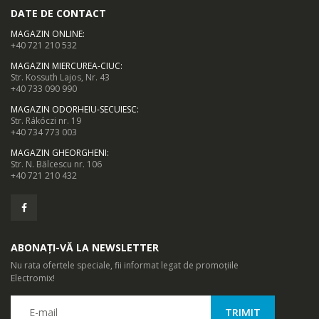
DATE DE CONTACT
MAGAZIN ONLINE
:
+40 721 210 532
MAGAZIN MIERCUREA-CIUC
:
Str. Kossuth Lajos, Nr. 43
+40 733 090 990
MAGAZIN ODORHEIU-SECUIESC
:
Str. Rákóczi nr. 19
+40 734 773 003
MAGAZIN GHEORGHENI
:
Str. N. Bălcescu nr. 106
+40 721 210 432
ABONAȚI-VĂ LA NEWSLETTER
Nu rata ofertele speciale, fii informat legat de promoțiile
Electromix!