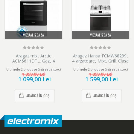
VIZUALIZEAZĂ
VIZUALIZEAZĂ
Aragaz mixt Arctic
Aragaz Hansa FCMW68299,
ACM5611DTL, Gaz, 4
4 arzatoare, Mixt, Grill, Clasa
arzatoare, Arzatoare cu
A, 60 cm, Alb
Ultimele 2 produse (intreaba stoc)
Ultimele 2 produse (intreaba stoc)
eficienta ridicata, Timer, 50
1 399,00 Lei
1 899,00 Lei
cm, Alb
1 099,00 Lei
1 599,00 Lei
ADAUGĂ ÎN COȘ
ADAUGĂ ÎN COȘ