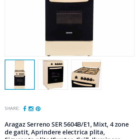
SHARE:
Fierbator
Mixer vertical
-25%
-18%
electric cu filtru
Heinner HHB-
Aragaz Serreno SER 5604B/E1, Mixt, 4 zone
...
DC1000SSBK ...
de gatit, Aprindere electrica plita,
89,00 Lei
139,00 Lei