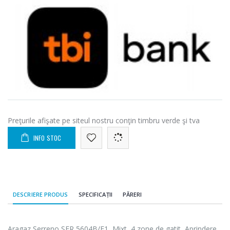
Preţurile afişate pe siteul nostru conţin timbru verde şi tva
INFO STOC
DESCRIERE PRODUS
SPECIFICAȚII
PĂRERI
Aragaz Serreno SER 5604B/E1, Mixt, 4 zone de gatit, Aprindere