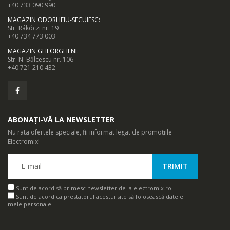
+40 733 090 990
MAGAZIN ODORHEIU-SECUIESC
:
Str. Rákóczi nr. 19
+40 734 773 003
MAGAZIN GHEORGHENI
:
Str. N. Bălcescu nr. 106
+40 721 210 432
ABONAȚI-VĂ LA NEWSLETTER
Nu rata ofertele speciale, fii informat legat de promoțiile
Electromix!
Sunt de acord să primesc newsletter de la electromix.ro
Sunt de acord ca prestatorul acestui site să folosească datele
mele personale.