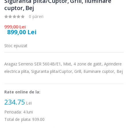
Siguranta plita/Cuptor, Grill, Iluminare
cuptor, Bej
Masina de tocat
Robot de
-21%
-33%
carne Bosch ...
bucatarie
0 păreri
Heinner ...
549,00 Lei
999,00 Lei
199,00 Lei
899,00 Lei
Masina de tocat
Robot de
-33%
-14%
carne
Stoc epuizat
bucatarie
NobeLTek ...
Heinner ...
199,00 Lei
299,00 Lei
Aragaz Serreno SER 5604B/E1, Mixt, 4 zone de gatit, Aprindere
electrica plita, Siguranta plita/Cuptor, Grill, Iluminare cuptor, Bej
Rate online de la:
234.75
Lei
Perioada:
4
luni
Total de plata:
939.00