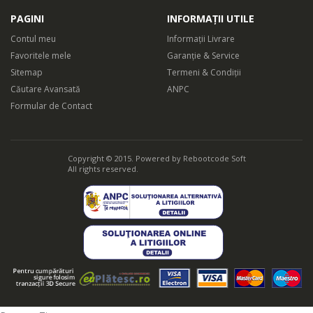
PAGINI
INFORMAȚII UTILE
Contul meu
Informații Livrare
Favoritele mele
Garanție & Service
Sitemap
Termeni & Condiții
Căutare Avansată
ANPC
Formular de Contact
Copyright © 2015. Powered by
Rebootcode Soft
All rights reserved.