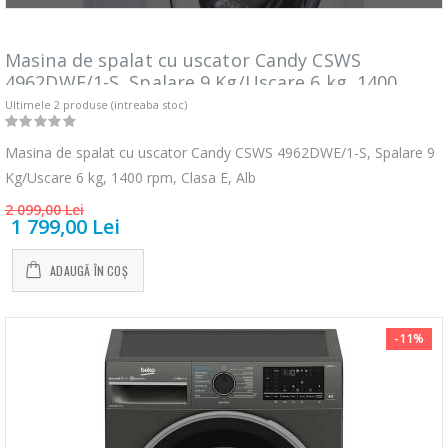
Masina de spalat cu uscator Candy CSWS
4962DWE/1-S, Spalare 9 Kg/Uscare 6 kg, 1400
rpm, Clasa E, Alb
Ultimele 2 produse (intreaba stoc)
Masina de spalat cu uscator Candy CSWS 4962DWE/1-S, Spalare 9
Kg/Uscare 6 kg, 1400 rpm, Clasa E, Alb
2 099,00 Lei
1 799,00 Lei
ADAUGĂ ÎN COȘ
-11%