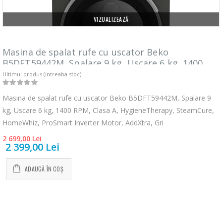
VIZUALIZEAZĂ
Masina de spalat rufe cu uscator Beko
B5DFT59442M, Spalare 9 kg, Uscare 6 kg, 1400
RPM, Clasa A, HygieneTherapy, SteamCure,
Ultimul produs (intreaba stoc)
HomeWhiz, ProSmart Inverter Motor, AddXtra,
Gri
Masina de spalat rufe cu uscator Beko B5DFT59442M, Spalare 9
kg, Uscare 6 kg, 1400 RPM, Clasa A, HygieneTherapy, SteamCure,
HomeWhiz, ProSmart Inverter Motor, AddXtra, Gri
2 699,00 Lei
2 399,00 Lei
ADAUGĂ ÎN COȘ
Fierbator electric
Mixer vertical
-25%
-18%
cu filtru ...
Heinner HHB-
DC1000SSBK ...