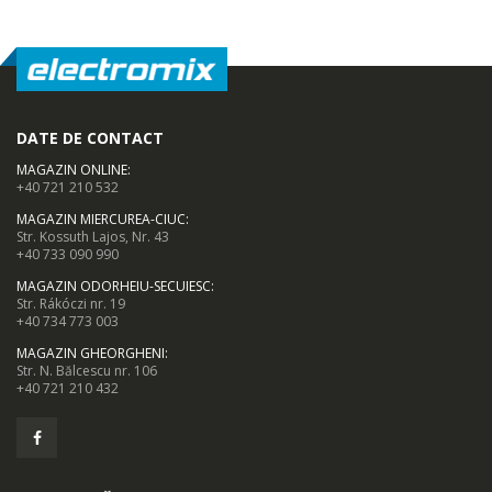
89,00 Lei
139,00 Lei
Masina de tocat
Robot de
-21%
-33%
carne Bosch ...
bucatarie Heinner
...
DATE DE CONTACT
549,00 Lei
MAGAZIN ONLINE
:
199,00 Lei
+40 721 210 532
MAGAZIN MIERCUREA-CIUC
:
Masina de tocat
Robot de
Str. Kossuth Lajos, Nr. 43
-33%
-14%
carne NobeLTek
bucatarie Heinner
+40 733 090 990
...
...
MAGAZIN ODORHEIU-SECUIESC
:
Str. Rákóczi nr. 19
199,00 Lei
299,00 Lei
+40 734 773 003
MAGAZIN GHEORGHENI
:
Str. N. Bălcescu nr. 106
+40 721 210 432