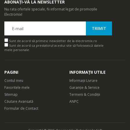
ABONAȚI-VĂ LA NEWSLETTER
Nu rata ofertele speciale, fii informat legat de promoțiile
Electromix!
Sunt de acord să primesc newsletter de la electromix.ro
Sunt de acord ca prestatorul acestui site să folosească datele
mele personale.
PAGINI
INFORMAȚII UTILE
Contul meu
Informații Livrare
Favoritele mele
Garanție & Service
Sitemap
Termeni & Condiții
Căutare Avansată
ANPC
Formular de Contact