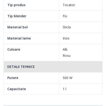
Tip produs
Tocator
Incapator si rezistent. Tocatorul vine la pachet cu un bol de
sticla de 1L, in care pot fi tocate cantitati considerabile de
Tip blender
Fix
legume.
Material bol
Sticla
Material lame
Inox
2 cutite din inox
Culoare
Alb
Rosu
DETALII TEHNICE
Cele doua cutite din inox sunt eficiente si durabile. Acestea sunt
menite sa taie fin orice tip de aliment vrei sa folosesti in retetele
Putere
500 W
tale.
Capacitate
1 l
Angrenaj metalic