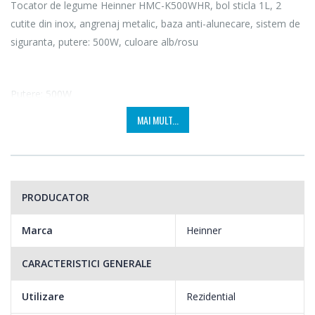
Tocator de legume Heinner HMC-K500WHR, bol sticla 1L, 2
cutite din inox, angrenaj metalic, baza anti-alunecare, sistem de
siguranta, putere: 500W, culoare alb/rosu
Putere: 500W
MAI MULT...
Un produs de baza in orice bucatarie, tocatorul are un motor
puternic de 500W, special construit pentru rezultate rapide si
PRODUCATOR
eficiente.
Marca
Heinner
CARACTERISTICI GENERALE
Bol sticla 1L
Utilizare
Rezidential