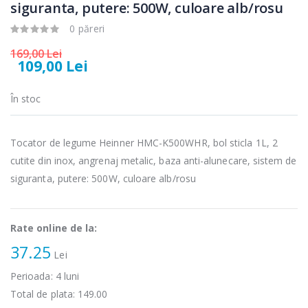
electric cu filtru
Heinner HHB-
siguranta, putere: 500W, culoare alb/rosu
...
DC1000SSBK ...
0 păreri
89,00 Lei
139,00 Lei
169,00 Lei
109,00 Lei
Masina de tocat
Robot de
-21%
-33%
carne Bosch ...
bucatarie
Heinner ...
În stoc
549,00 Lei
199,00 Lei
Tocator de legume Heinner HMC-K500WHR, bol sticla 1L, 2
Masina de tocat
Robot de
-33%
-14%
carne
bucatarie
cutite din inox, angrenaj metalic, baza anti-alunecare, sistem de
NobeLTek ...
Heinner ...
siguranta, putere: 500W, culoare alb/rosu
199,00 Lei
299,00 Lei
Rate online de la:
37.25
Lei
Perioada:
4
luni
Total de plata:
149.00