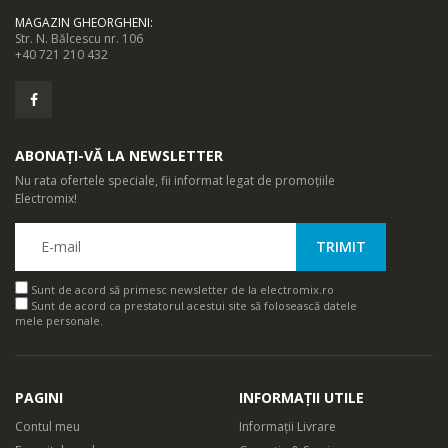
MAGAZIN GHEORGHENI
:
Str. N. Bălcescu nr. 106
+40 721 210 432
ABONAȚI-VĂ LA NEWSLETTER
Nu rata ofertele speciale, fii informat legat de promoțiile
Electromix!
Sunt de acord să primesc newsletter de la electromix.ro
Sunt de acord ca prestatorul acestui site să folosească datele
mele personale.
PAGINI
INFORMAȚII UTILE
Contul meu
Informații Livrare