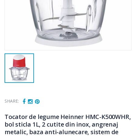
SHARE:
Tocator de legume Heinner HMC-K500WHR,
bol sticla 1L, 2 cutite din inox, angrenaj
metalic, baza anti-alunecare, sistem de
Fierbator
Mixer vertical
-25%
-18%