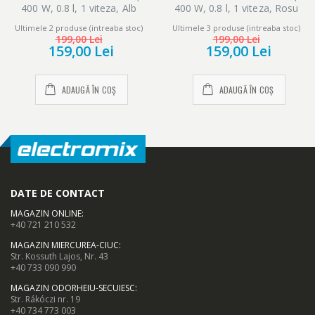
400 W, 0.8 l, 1 viteza, Alb
400 W, 0.8 l, 1 viteza, Rosu
a avea capacul montat.
Ultimele 2 produse (intreaba stoc)
Ultimele 3 produse (intreaba stoc)
199,00 Lei
199,00 Lei
159,00 Lei
159,00 Lei
ADAUGĂ ÎN COȘ
ADAUGĂ ÎN COȘ
DATE DE CONTACT
MAGAZIN ONLINE
:
+40 721 210 532
MAGAZIN MIERCUREA-CIUC
:
Str. Kossuth Lajos, Nr. 43
+40 733 090 990
MAGAZIN ODORHEIU-SECUIESC
:
Str. Rákóczi nr. 19
+40 734 773 003