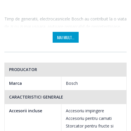
Timp de generatii, electrocasnicele Bosch au contribuit la o viata
de zi cu zi mai usoara: ajutoare remarcabil de nepretentioase,
acestea au raspuns intotdeauna celor mai inalte cerinte ale
MAI MULT...
posesorilor lor. Pentru aproape un secol si jumatate, acestea si-
au asumat nenumarate sarcini dificile in tot atat de multe
gospodarii; pur si simplu pentru a economisi timpul necesar
imbunatatirii calitatii vietii dvs..
PRODUCATOR
Alaturi de tine – in prezent si in viitor.
Marca
Bosch
Electrocasnicele Bosch nu iti pot prelua indatoririle zilnice. Dar
CARACTERISTICI GENERALE
pot sa iti faca viata mai usoara. Fiind marca de aparate
electrocasnice numarul unu din Europa, asigura intotdeauna
Accesorii incluse
Accesoriu impingere
performanta absoluta, pentru a-ti face viata de zi cu zi mai
Accesoriu pentru carnati
usoara. Cu aparatele electrocasnice, Bosch promite intotdeauna
Storcator pentru fructe si
calitate fara compromis, perfectiune la nivel tehnic si fiabilitate