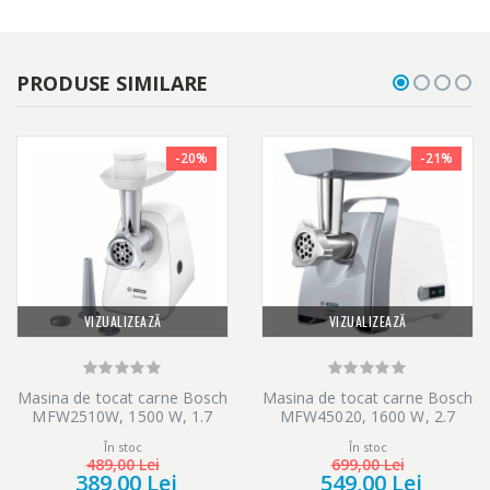
Sistem integrat de ordonare a accesoriilor;
Storcator pentru fructe si legume moi (ex: pentru stors rosii).
PRODUSE SIMILARE
-20%
-21%
VIZUALIZEAZĂ
VIZUALIZEAZĂ
Masina de tocat carne Bosch
Masina de tocat carne Bosch
MFW2510W, 1500 W, 1.7
MFW45020, 1600 W, 2.7
kg/min
Kg/min, Alb/Gri
În stoc
În stoc
489,00 Lei
699,00 Lei
389,00 Lei
549,00 Lei