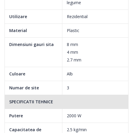
legume
absoluta. In trecut, in prezent si in viitor.
Utilizare
Rezidential
Material
Plastic
Dimensiuni gauri sita
8 mm
4 mm
2.7 mm
Culoare
Alb
Numar de site
3
SPECIFICATII TEHNICE
Putere
2000 W
Capacitatea de
2.5 kg/min