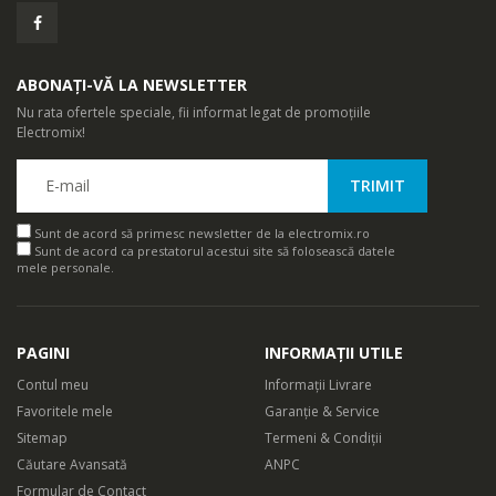
ABONAȚI-VĂ LA NEWSLETTER
Nu rata ofertele speciale, fii informat legat de promoțiile
Electromix!
Sunt de acord să primesc newsletter de la electromix.ro
Sunt de acord ca prestatorul acestui site să folosească datele
mele personale.
PAGINI
INFORMAȚII UTILE
Contul meu
Informații Livrare
Favoritele mele
Garanție & Service
Sitemap
Termeni & Condiții
Căutare Avansată
ANPC
Formular de Contact