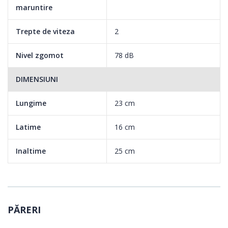
maruntire
Trepte de viteza
2
Nivel zgomot
78 dB
Intotdeauna la indemana, putand fi depozitata la loc sigur
DIMENSIUNI
pentru utilizare zilnica - datorita dimensiunii sale compacte.
Lungime
23 cm
Procesare foarte rapida datorita motorului puternic si a puterii
Latime
16 cm
instalate ridicate a motorului.
Inaltime
25 cm
Designul si piciorusele din cauciuc cu ventuze asigura stabilitatea
aparatului.
Functie de inversare, pentru siguranta sporita;
Cutit cu doua fete pentru rezultate perfecte;
PĂRERI
Tava de umplere;