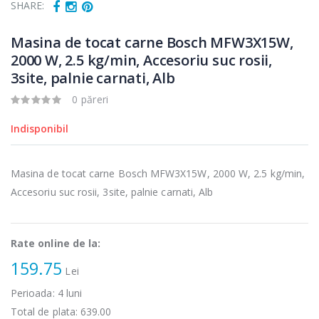
microunde
carne Bosch ...
SHARE:
Heinner ...
549,00 Lei
Masina de tocat carne Bosch MFW3X15W,
289,00 Lei
2000 W, 2.5 kg/min, Accesoriu suc rosii,
Masina de tocat
Espressor
3site, palnie carnati, Alb
-33%
-33%
carne
automat
NobeLTek ...
Heinner ...
0 păreri
199,00 Lei
799,00 Lei
Indisponibil
Mixer vertical
Fierbator
-18%
-25%
Heinner HHB-
electric cu filtru
Masina de tocat carne Bosch MFW3X15W, 2000 W, 2.5 kg/min,
DC1000SSBK ...
...
Accesoriu suc rosii, 3site, palnie carnati, Alb
139,00 Lei
89,00 Lei
Rate online de la:
159.75
Lei
Perioada:
4
luni
Total de plata:
639.00