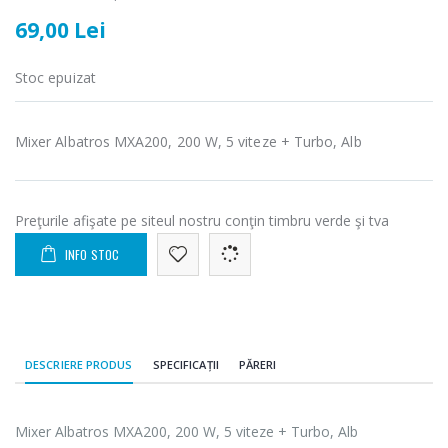
Cuptor cu
Masina de tocat
-15%
-21%
69,00 Lei
microunde
carne Bosch ...
Heinner ...
549,00 Lei
Stoc epuizat
289,00 Lei
Masina de tocat
Espressor
-33%
-33%
carne
Mixer Albatros MXA200, 200 W, 5 viteze + Turbo, Alb
automat
NobeLTek ...
Heinner ...
199,00 Lei
799,00 Lei
Preţurile afişate pe siteul nostru conţin timbru verde şi tva
Mixer vertical
Fierbator
-18%
-25%
Heinner HHB-
electric cu filtru
INFO STOC
DC1000SSBK ...
...
139,00 Lei
89,00 Lei
DESCRIERE PRODUS
SPECIFICAȚII
PĂRERI
Mixer Albatros MXA200, 200 W, 5 viteze + Turbo, Alb