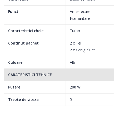
Functii
Amestecare
Framantare
Caracteristici cheie
Turbo
Continut pachet
2 x Tel
2 x Carlig aluat
Culoare
Alb
CARATERISTICI TEHNICE
Motor puternic
Putere
200 W
Cu ajutorul motorului de 200W bati frisca in cateva minute,
Trepte de viteza
5
pregatesti rapid aluatul pentru clatite si poti inventa fel si fel de
retete avand siguranta ca acestea pot fi puse in practica rapid si