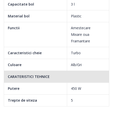
Capacitate bol
3 l
Paletele conice unice permit incorporarea cantitatii maxime de
Material bol
Plastic
aer, contribuind la obtinerea unor texturi mai pufoase si a unui
aluat de prajituri mai fin.
Functii
Amestecare
Mixare oua
Framantare
- Putere de 450 W a motorului pentru cele mai tari aluaturi
Caracteristici cheie
Turbo
Motorul puternic de 450 W te va ajuta sa prepari cu usurinta
cele mai tari aluaturi.
Culoare
Alb/Gri
CARATERISTICI TEHNICE
Putere
450 W
Trepte de viteza
5