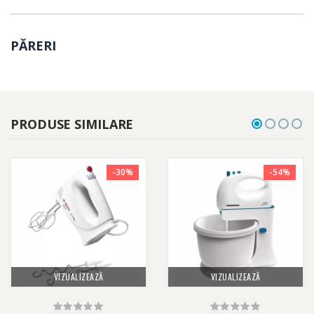
PĂRERI
PRODUSE SIMILARE
- Amestecare omogena pentru aluat aerat
-30%
-54%
Castronul a fost creat pentru a se potrivi perfect formei conice a
paletelor pentru rezultate optime de amestecare.
- Castron de 3 l cu actionare automata pentru amestecare
VIZUALIZEAZĂ
VIZUALIZEAZĂ
eficienta