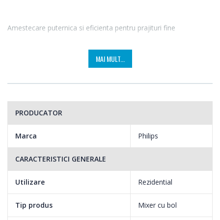
Amestecare puternica si eficienta pentru prajituri fine
Pana la 25 % mai rapid cu motor puternic de 450 W
MAI MULT...
- 450 W
- 5 viteze + turbo
- Castron de 3 l cu actionare automata
PRODUCATOR
Marca
Philips
CARACTERISTICI GENERALE
Utilizare
Rezidential
Tip produs
Mixer cu bol
- Palete conice pentru incorporare maxima a aerului