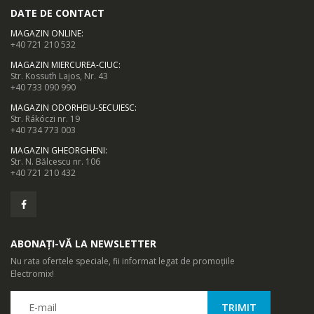
DATE DE CONTACT
MAGAZIN ONLINE
:
+40 721 210 532
MAGAZIN MIERCUREA-CIUC
:
Str. Kossuth Lajos, Nr. 43
+40 733 090 990
MAGAZIN ODORHEIU-SECUIESC
:
Str. Rákóczi nr. 19
+40 734 773 003
MAGAZIN GHEORGHENI
:
Str. N. Bălcescu nr. 106
+40 721 210 432
ABONAȚI-VĂ LA NEWSLETTER
Nu rata ofertele speciale, fii informat legat de promoțiile
Electromix!