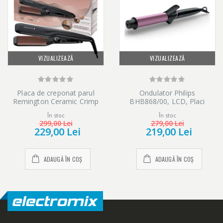
VIZUALIZEAZĂ
VIZUALIZEAZĂ
Placa de creponat parul
Ondulator Philips
Remington Ceramic Crimp
BHB868/00, LCD, Placi
S3580, Placi ceramice cu
ceramice infuzie cheratina,
În stoc
În stoc
turmalina, 150-220 C, Negru
200°C, Incalzire in 60 sec,
299,00 Lei
279,00 Lei
Bara 32mm, Tehnologie
229,00 Lei
219,00 Lei
SplitStop, Oprire automata,
Negru
ADAUGĂ ÎN COȘ
ADAUGĂ ÎN COȘ