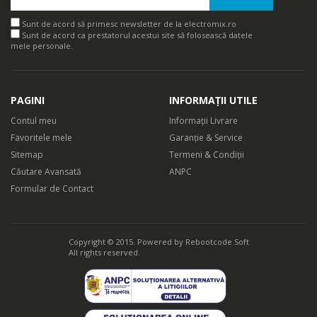
Sunt de acord să primesc newsletter de la electromix.ro
Sunt de acord ca prestatorul acestui site să folosească datele
mele personale.
PAGINI
INFORMAȚII UTILE
Contul meu
Informații Livrare
Favoritele mele
Garanție & Service
Sitemap
Termeni & Condiții
Căutare Avansată
ANPC
Formular de Contact
Copyright © 2015. Powered by
Rebootcode Soft
All rights reserved.