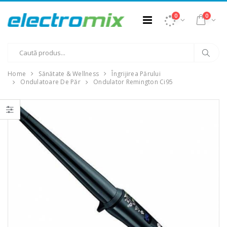
0
0
Home
Sănătate & Wellness
Îngrijirea Părului
Ondulatoare De Păr
Ondulator Remington Ci95