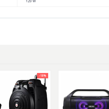
120 W
-18%