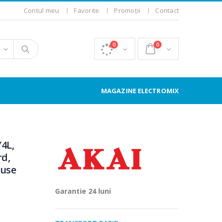
Contul meu
Favorite
Promoții
Contact
0
0
MAGAZINE ELECTROMIX
Y4L,
rd,
luse
Garantie 24 luni