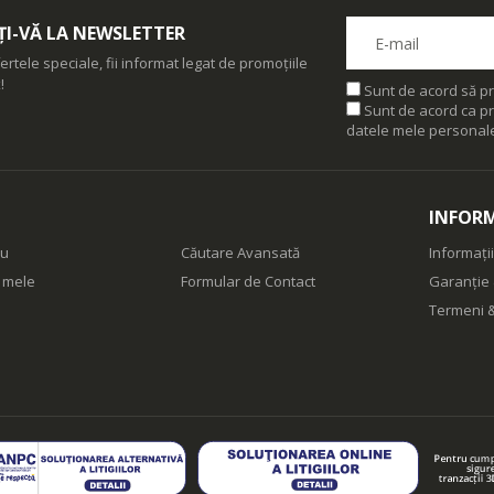
I-VĂ LA NEWSLETTER
ertele speciale, fii informat legat de promoțiile
!
Sunt de acord să pr
Sunt de acord ca pr
datele mele personal
INFORM
eu
Căutare Avansată
Informații
e mele
Formular de Contact
Garanție 
Termeni &