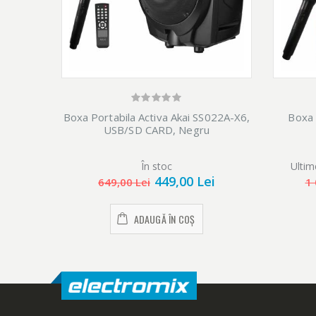
Boxa Portabila Activa Akai SS022A-X6,
Boxa 
USB/SD CARD, Negru
În stoc
Ultim
449,00 Lei
649,00 Lei
1 
ADAUGĂ ÎN COȘ