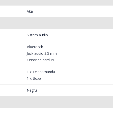
are
549,00 Lei
199,
Akai
Masina de tocat carne
Robot
-33%
-14%
NobeLTek ...
Heinne
s
Sistem audio
199,00 Lei
299,
Bluetooth
Jack audio 3.5 mm
orului
Cititor de carduri
1 x Telecomanda
1 x Boxa
Negru