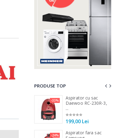
PRODUSE TOP
 vertical Heinner
Aspirator cu sac
-33%
-25%
DC1000SSBK ...
Daewoo RC-230R-3,
...
00 Lei
199,00 Lei
 de bucatarie
Aspirator fara sac
-21%
-24%
r ...
Samsung ...