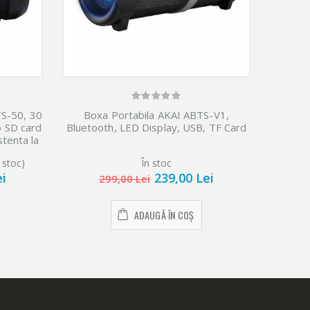
TS-50, 30
Boxa Portabila AKAI ABTS-V1,
Boxa 
o SD card
Bluetooth, LED Display, USB, TF Card
stenta la
 stoc)
În stoc
ei
239,00 Lei
299,00 Lei
ADAUGĂ ÎN COȘ