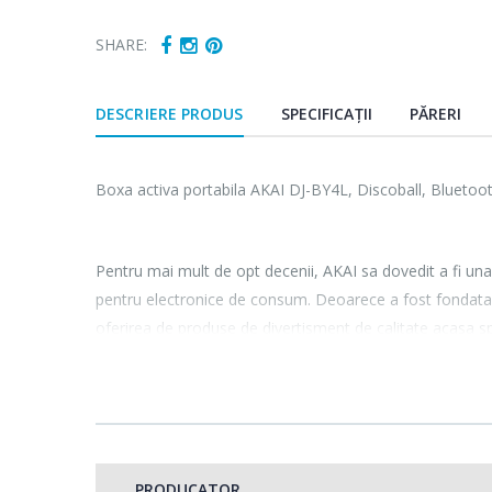
SHARE:
DESCRIERE PRODUS
SPECIFICAȚII
PĂRERI
Boxa activa portabila AKAI DJ-BY4L, Discoball, Bluetoo
Pentru mai mult de opt decenii, AKAI sa dovedit a fi una
pentru electronice de consum. Deoarece a fost fondata 
oferirea de produse de divertisment de calitate acasa spe
Continut pachet:
1 x Telecomanda
PRODUCATOR