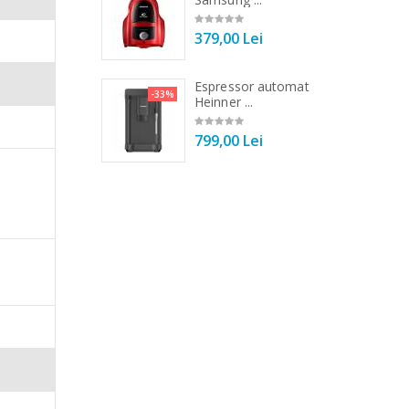
00 Lei
379,00 Lei
 de bucatarie
Espressor automat
-33%
-33%
r ...
Heinner ...
00 Lei
799,00 Lei