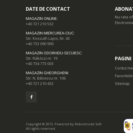
DATE DE CONTACT
ABONAȚ
Nu rata of
MAGAZIN ONLINE
:
Electromix
+40 721 210 532
MAGAZIN MIERCUREA-CIUC
:
Str. Kossuth Lajos, Nr. 43
+40 733 090 990
MAGAZIN ODORHEIU-SECUIESC
:
PAGINI
Str. Rákóczi nr. 19
+40 734 773 003
Contul m
MAGAZIN GHEORGHENI
:
Favoritel
Str. N. Bălcescu nr. 106
+40 721 210 432
Sitemap
Copyright © 2015. Powered by
Rebootcode Soft
All rights reserved.