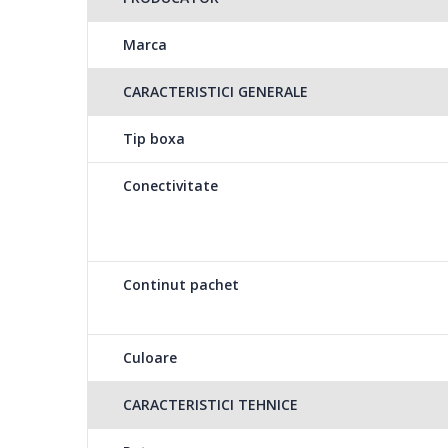
1 x cablu de aliment
Marca
1 x Cablu audio
CARACTERISTICI GENERALE
1 x Microfon wireles
Tip boxa
1 x Antena FM
Conectivitate
1 x Manual al utilizat
Continut pachet
Culoare
CARACTERISTICI TEHNICE