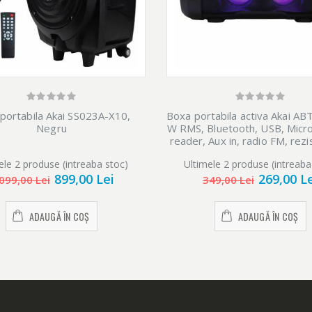
portabila Akai SS023A-X10,
Boxa portabila activa Akai AB
Negru
W RMS, Bluetooth, USB, Micr
reader, Aux in, radio FM, rezi
apa IPX5, Negru
ele 2 produse (intreaba stoc)
Ultimele 2 produse (intreaba
899,00 Lei
269,00 L
099,00 Lei
349,00 Lei
ADAUGĂ ÎN COȘ
ADAUGĂ ÎN COȘ