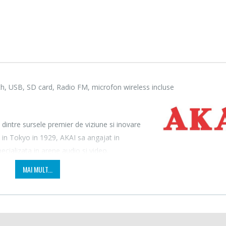
th, USB, SD card, Radio FM, microfon wireless incluse
 dintre sursele premier de viziune si inovare
in Tokyo in 1929, AKAI sa angajat in
cializata in arene audio si video.
Fierbator electric cu
Mixer
-25%
-18%
filtru ...
HHB-
MAI MULT...
89,00 Lei
139,
Masina de tocat carne
Robot
-21%
-33%
Bosch ...
Heinne