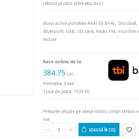
Ultimul produs (intreaba stoc)
Boxa activa portabila AKAI DJ-BY4L, Discoball,
Bluetooth, USB, SD card, Radio FM, microfon w
incluse
Rate online de la:
384.75
Lei
Perioada:
4
luni
Total de plata:
1539.00
Preţurile afişate pe siteul nostru conţin timbru v
tva
ADAUGĂ ÎN COȘ