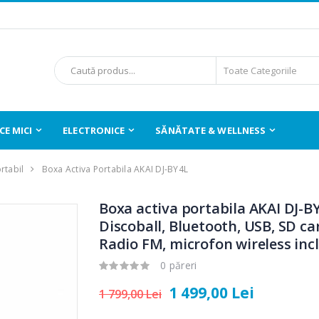
E MICI
ELECTRONICE
SĂNĂTATE & WELLNESS
rtabil
Boxa Activa Portabila AKAI DJ-BY4L
Boxa activa portabila AKAI DJ-B
Discoball, Bluetooth, USB, SD ca
Radio FM, microfon wireless inc
0 păreri
1 499,00 Lei
1 799,00 Lei