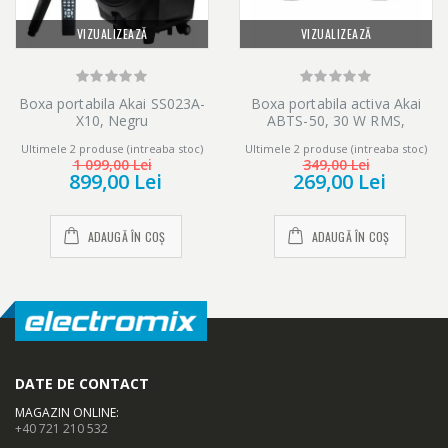
VIZUALIZEAZĂ
VIZUALIZEAZĂ
Boxa portabila Akai SS023A-
Boxa portabila activa Akai
X10, Negru
ABTS-50, 30 W RMS,
Bluetooth, USB, Micro SD
Ultimele 2 produse (intreaba stoc)
Ultimele 2 produse (intreaba stoc)
card reader, Aux in, radio FM,
1 099,00 Lei
349,00 Lei
rezistenta la apa IPX5, Negru
899,00 Lei
269,00 Lei
ADAUGĂ ÎN COȘ
ADAUGĂ ÎN COȘ
DATE DE CONTACT
MAGAZIN ONLINE
:
+40 721 210 532