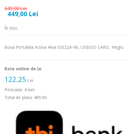
Fierbator
Mixer vertical
-25%
-18%
electric cu filtru
Heinner HHB-
649,00 Lei
...
DC1000SSBK ...
449,00 Lei
89,00 Lei
139,00 Lei
În stoc
Masina de tocat
Robot de
-21%
-33%
carne Bosch ...
bucatarie
Heinner ...
Boxa Portabila Activa Akai SS022A-X6, USB/SD CARD, Negru
549,00 Lei
199,00 Lei
Rate online de la:
Masina de tocat
Robot de
-33%
-14%
carne
bucatarie
122.25
NobeLTek ...
Heinner ...
Lei
Perioada:
4
luni
199,00 Lei
299,00 Lei
Total de plata:
489.00