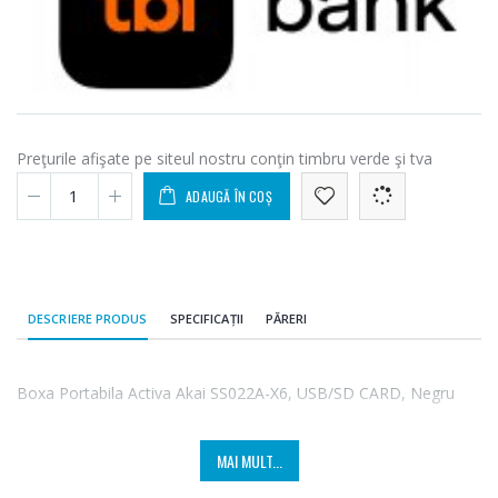
Preţurile afişate pe siteul nostru conţin timbru verde şi tva
ADAUGĂ ÎN COȘ
DESCRIERE PRODUS
SPECIFICAȚII
PĂRERI
Boxa Portabila Activa Akai SS022A-X6, USB/SD CARD, Negru
MAI MULT...