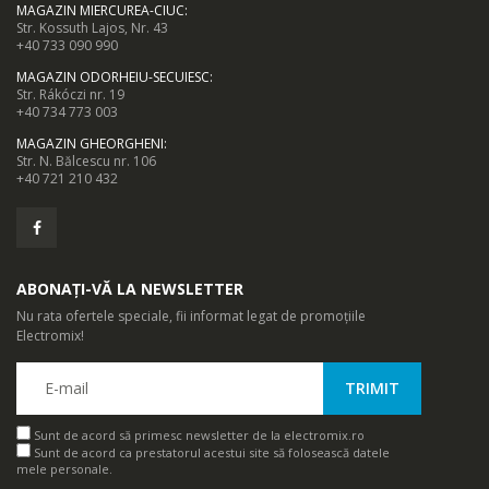
MAGAZIN MIERCUREA-CIUC
:
Str. Kossuth Lajos, Nr. 43
+40 733 090 990
MAGAZIN ODORHEIU-SECUIESC
:
Str. Rákóczi nr. 19
+40 734 773 003
MAGAZIN GHEORGHENI
:
Str. N. Bălcescu nr. 106
+40 721 210 432
ABONAȚI-VĂ LA NEWSLETTER
Nu rata ofertele speciale, fii informat legat de promoțiile
Electromix!
Sunt de acord să primesc newsletter de la electromix.ro
Sunt de acord ca prestatorul acestui site să folosească datele
mele personale.