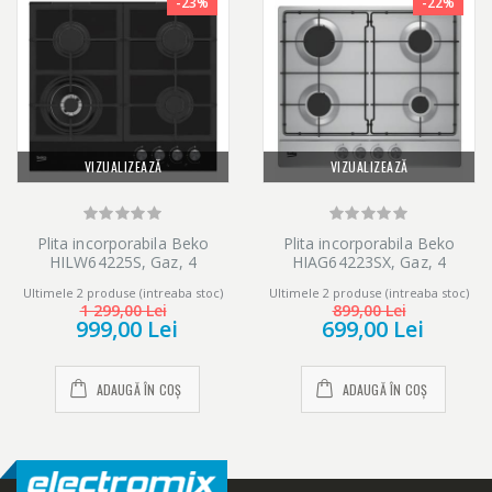
-23%
-22%
VIZUALIZEAZĂ
VIZUALIZEAZĂ
Plita incorporabila Beko
Plita incorporabila Beko
HILW64225S, Gaz, 4
HIAG64223SX, Gaz, 4
Arzatoare, Arzator Wok, 60
arzatoare, Inox
Ultimele 2 produse (intreaba stoc)
Ultimele 2 produse (intreaba stoc)
cm, Sticla neagra
1 299,00 Lei
899,00 Lei
999,00 Lei
699,00 Lei
ADAUGĂ ÎN COȘ
ADAUGĂ ÎN COȘ