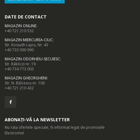
DATE DE CONTACT
MAGAZIN ONLINE
:
+40 721 210 532
MAGAZIN MIERCUREA-CIUC
:
Str. Kossuth Lajos, Nr. 43
+40 733 090 990
MAGAZIN ODORHEIU-SECUIESC
:
Str. Rákóczi nr. 19
+40 734 773 003
MAGAZIN GHEORGHENI
:
Str. N. Bălcescu nr. 106
+40 721 210 432
ABONAȚI-VĂ LA NEWSLETTER
Nu rata ofertele speciale, fii informat legat de promoțiile
Electromix!