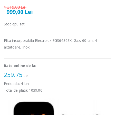
1 319,00 Lei
89,00 Lei
139,00 Lei
999,00 Lei
Masina de tocat
Robot de
-21%
-33%
Stoc epuizat
carne Bosch ...
bucatarie
Heinner ...
549,00 Lei
199,00 Lei
Plita incorporabila Electrolux EGS6436SX, Gaz, 60 cm, 4
arzatoare, Inox
Masina de tocat
Robot de
-33%
-14%
carne
bucatarie
NobeLTek ...
Heinner ...
Rate online de la:
199,00 Lei
299,00 Lei
259.75
Lei
Perioada:
4
luni
Total de plata:
1039.00