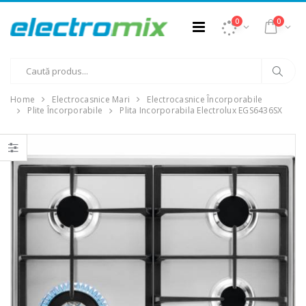
0
0
Home
Electrocasnice Mari
Electrocasnice Încorporabile
Plite Încorporabile
Plita Incorporabila Electrolux EGS6436SX