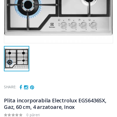
SHARE:
Plita incorporabila Electrolux EGS6436SX,
Gaz, 60 cm, 4 arzatoare, Inox
Fierbator
Mixer vertical
-25%
-18%
electric cu filtru
Heinner HHB-
0 păreri
...
DC1000SSBK ...