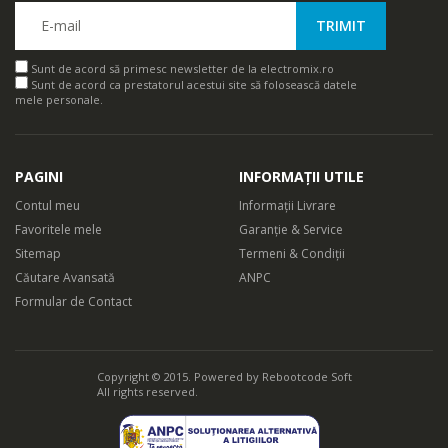
Sunt de acord să primesc newsletter de la electromix.ro
Sunt de acord ca prestatorul acestui site să folosească datele
mele personale.
PAGINI
INFORMAȚII UTILE
Contul meu
Informații Livrare
Favoritele mele
Garanție & Service
Sitemap
Termeni & Condiții
Căutare Avansată
ANPC
Formular de Contact
Copyright © 2015. Powered by
Rebootcode Soft
All rights reserved.