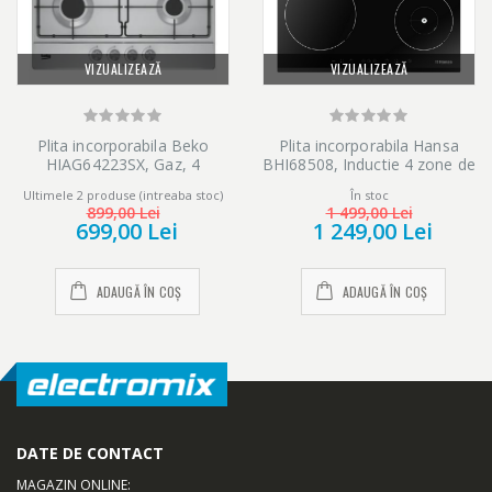
VIZUALIZEAZĂ
VIZUALIZEAZĂ
Plita incorporabila Beko
Plita incorporabila Hansa
HIAG64223SX, Gaz, 4
BHI68508, Inductie 4 zone de
arzatoare, Inox
gatit, Negru
Ultimele 2 produse (intreaba stoc)
În stoc
899,00 Lei
1 499,00 Lei
699,00 Lei
1 249,00 Lei
ADAUGĂ ÎN COȘ
ADAUGĂ ÎN COȘ
DATE DE CONTACT
MAGAZIN ONLINE
: