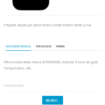
Preţurile afişate pe siteul nostru conţin timbru verde şi tva
DESCRIERE PRODUS
SPECIFICAȚII
PĂRERI
Plita incorporabila Hansa BHIW68308, Inductie 4 zone de gatit,
Temporizator, Alb
Temporizator
Specificaţi durata de funcţionare a plitei. Când durata de timp a
expirat, plita dezactivează automat zona de încălzire şi emite un
MAI MULT...
semnal sonor. Acum puteţi utiliza temporizatorul pentru