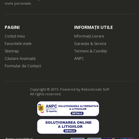
mele personale.
PAGINI
INFORMAȚII UTILE
Contul meu
Informații Livrare
Favoritele mele
Garanție & Service
Sitemap
Termeni & Condiții
Căutare Avansată
ANPC
Formular de Contact
Copyright © 2015. Powered by
Rebootcode Soft
All rights reserved.