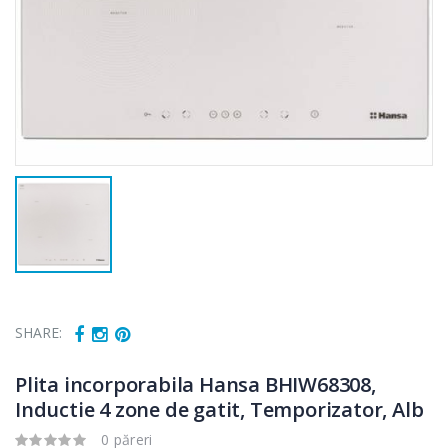
SHARE:
Plita incorporabila Hansa BHIW68308,
Inductie 4 zone de gatit, Temporizator, Alb
0 păreri
Cuptor cu
Fierbator