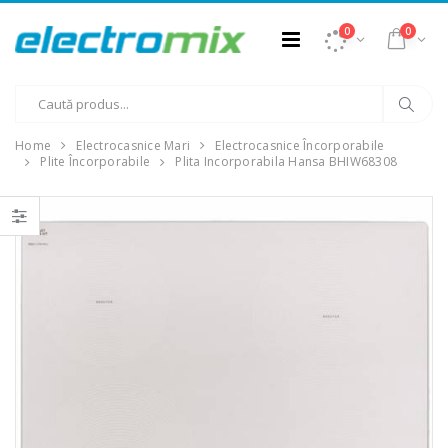
0
0
Home
Electrocasnice Mari
Electrocasnice Încorporabile
Plite Încorporabile
Plita Incorporabila Hansa BHIW68308