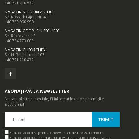
+40 721 210 532
MAGAZIN MIERCUREA-CIUC
:
Str. Kossuth Lajos, Nr. 43
+40 733 090 990
MAGAZIN ODORHEIU-SECUIESC
:
Str. Rákóczi nr. 19
+40 734 773 003
MAGAZIN GHEORGHENI
:
Str. N. Bălcescu nr. 106
+40 721 210 432
ABONAȚI-VĂ LA NEWSLETTER
Nu rata ofertele speciale, fii informat legat de promoțiile
Electromix!
Sunt de acord să primesc newsletter de la electromix.ro
Sunt de acord ca prestatorul acestui site să folosească datele