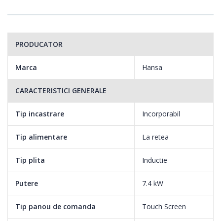
prepararea optimă a ouălor. Cu plitele de la Hansa, un ou fiert
moale nu va fi niciodată fiert mai mult decât este necesar.
Deţineţi controlul complet asupra duratei de preparare!
PRODUCATOR
Marca
Hansa
HeatControl
Această funcţie vă informează dacă zona este fierbinte după ce
CARACTERISTICI GENERALE
aţi îndepărtat vasul de gătit de pe plită. Pentru temperaturi de
peste 60 °C, pe afişaj este prezentată litera „H”. La temperaturi
Tip incastrare
Incorporabil
cuprinse între 45 °C şi 60 °C, este afişată litera „h”. Sporiţi gradul
Tip alimentare
La retea
de siguranţă în bucătărie!
Tip plita
Inductie
Funcţia Booster
Putere
7.4 kW
Nu pierdeţi timp în bucătărie, ci bucuraţi-vă de mai multe
momente de relaxare! Funcţia Booster vă poate ajuta în acest
Tip panou de comanda
Touch Screen
scop, deoarece aceasta sporeşte puterea de încălzire,