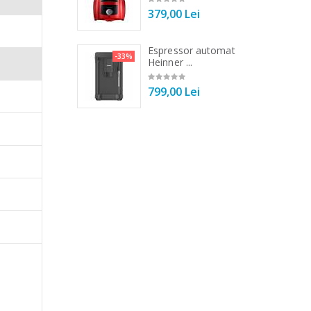
00 Lei
379,00 Lei
 vertical Heinner
Espressor automat
-25%
-33%
DC1000SSBK ...
Heinner ...
00 Lei
799,00 Lei