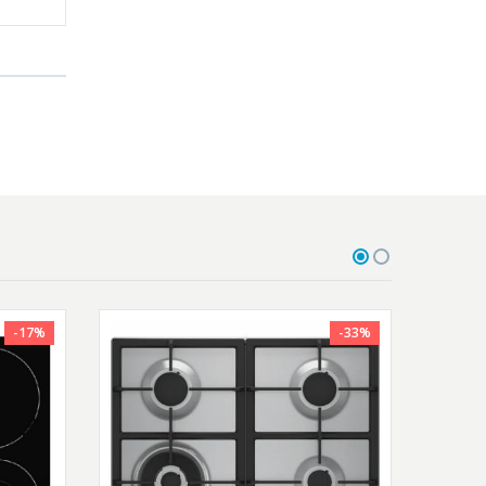
-17%
-33%