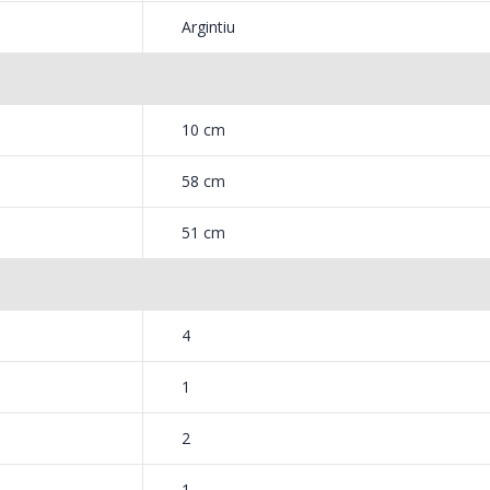
Argintiu
10 cm
58 cm
51 cm
4
1
2
1