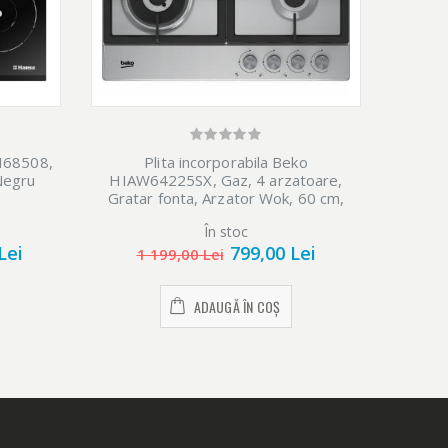
HI68508,
Plita incorporabila Beko
Negru
HIAW64225SX, Gaz, 4 arzatoare,
HIAG642
Gratar fonta, Arzator Wok, 60 cm,
Inox
În stoc
Ulti
Lei
799,00 Lei
1 199,00 Lei
ADAUGĂ ÎN COȘ