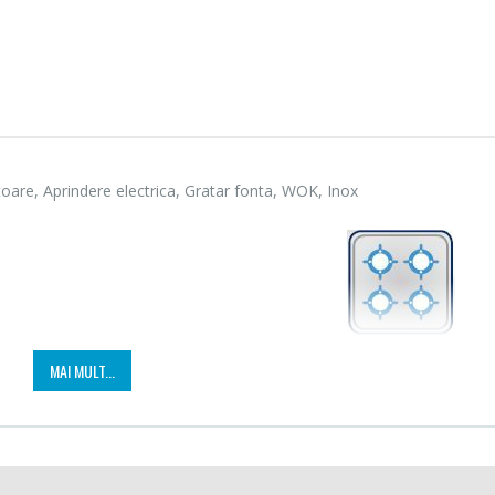
oare, Aprindere electrica, Gratar fonta, WOK, Inox
Fierbator electric cu
Masin
-25%
-21%
filtru ...
Bosch 
MAI MULT...
89,00 Lei
549,
re mare si flacara dubla este perfect pentru prepararea in vase mari 
Masin
Frigider cu doua usi
-33%
-33%
NobeL
Heinner ...