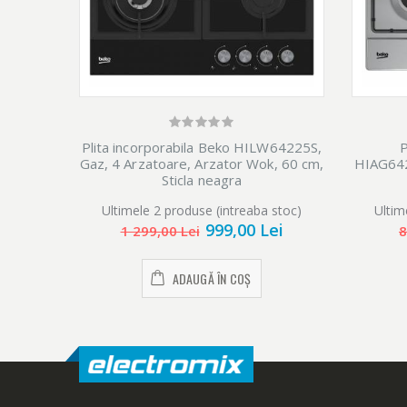
Plita incorporabila Beko HILW64225S,
P
Gaz, 4 Arzatoare, Arzator Wok, 60 cm,
HIAG642
Sticla neagra
Ultimele 2 produse (intreaba stoc)
Ultim
999,00 Lei
1 299,00 Lei
8
ADAUGĂ ÎN COȘ