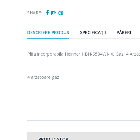
SHARE:
DESCRIERE PRODUS
SPECIFICAȚII
PĂRERI
Plita incorporabila Heinner HBH-S584WI-IX, Gaz, 4 Arzat
4 arzatoare gaz
Arzator WOK
Arzatorul WOK cu pute
de tip wok.
PRODUCATOR