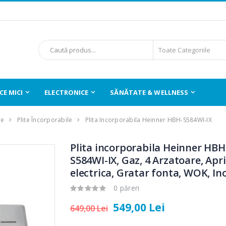
E MICI
ELECTRONICE
SĂNĂTATE & WELLNESS
le
Plite Încorporabile
Plita Incorporabila Heinner HBH-S584WI-IX
Plita incorporabila Heinner HBH
S584WI-IX, Gaz, 4 Arzatoare, Apr
electrica, Gratar fonta, WOK, In
0 păreri
549,00 Lei
649,00 Lei