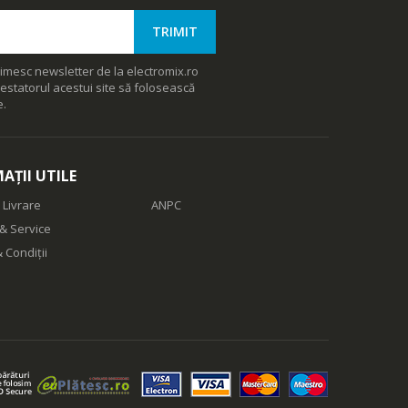
imesc newsletter de la electromix.ro
estatorul acestui site să folosească
e.
AȚII UTILE
 Livrare
ANPC
& Service
 Condiții