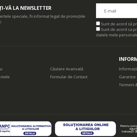
I-VĂ LA NEWSLETTER
ertele speciale, fii informat legat de promoțiile
!
Sunt de acord să pr
Sunt de acord ca pr
datele mele personal
INFORM
eu
Căutare Avansată
Informații
e mele
Formular de Contact
Garanție 
Termeni &