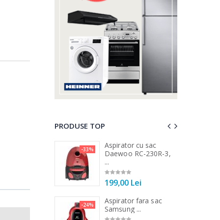
PRODUSE TOP
a de tocat carne
Aspirator cu sac
-33%
-25%
...
Daewoo RC-230R-3,
...
00 Lei
si tigai
199,00 Lei
a de tocat carne
Aspirator fara sac
-33%
-24%
Tek ...
Samsung ...