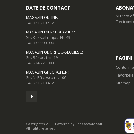
DATE DE CONTACT
ABONAȚ
Nu rata of
MAGAZIN ONLINE
:
Electromix
+40 721 210 532
MAGAZIN MIERCUREA-CIUC
:
Str. Kossuth Lajos, Nr. 43
+40 733 090 990
MAGAZIN ODORHEIU-SECUIESC
:
PAGINI
Str. Rákóczi nr. 19
+40 734 773 003
Contul m
MAGAZIN GHEORGHENI
:
Favoritel
Str. N. Bălcescu nr. 106
+40 721 210 432
Sitemap
Copyright © 2015. Powered by
Rebootcode Soft
All rights reserved.