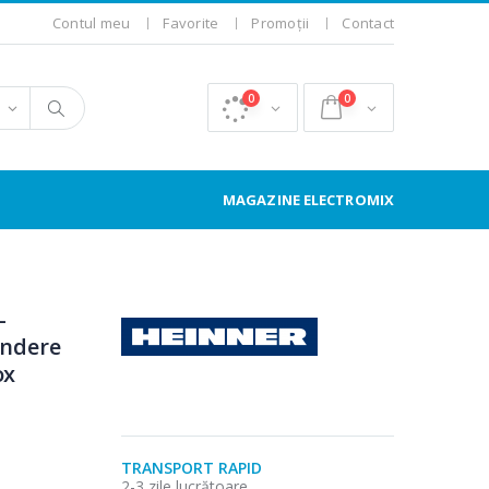
Contul meu
Favorite
Promoții
Contact
0
0
MAGAZINE ELECTROMIX
-
indere
ox
TRANSPORT RAPID
2-3 zile lucrătoare