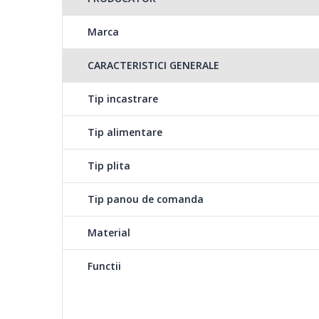
Gratare stabile din fonta
Marca
Gratarele din fonta oferta stabilitate si rezistenta pe te
de utilizat.
CARACTERISTICI GENERALE
Tip incastrare
Aprindere electrica i
Arzatoarele se pot ut
Tip alimentare
Tip plita
Tip panou de comanda
Material
Functii