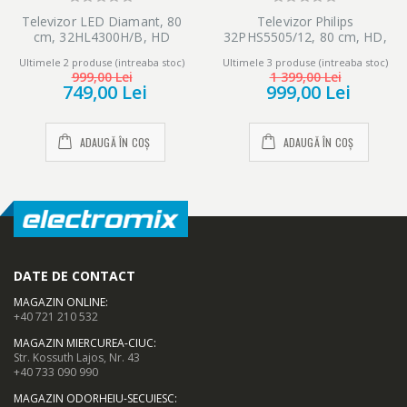
Televizor LED Diamant, 80
Televizor Philips
cm, 32HL4300H/B, HD
32PHS5505/12, 80 cm, HD,
LED, Clasa E
Ultimele 2 produse (intreaba stoc)
Ultimele 3 produse (intreaba stoc)
999,00 Lei
1 399,00 Lei
749,00 Lei
999,00 Lei
ADAUGĂ ÎN COȘ
ADAUGĂ ÎN COȘ
DATE DE CONTACT
MAGAZIN ONLINE
:
+40 721 210 532
MAGAZIN MIERCUREA-CIUC
:
Str. Kossuth Lajos, Nr. 43
+40 733 090 990
MAGAZIN ODORHEIU-SECUIESC
: