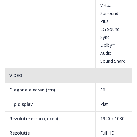
Virtual
Surround
Plus
LG Sound
Sync
Dolby™
Audio
Sound Share
Dynamic Color Enhancer
VIDEO
Procesorul de imagine avansat regleaza culoarea, pentru
Diagonala ecran (cm)
80
imagini mai intense si mai naturale. Bucura-te de culorile naturii
pe ecranul televizorului tau.
Tip display
Plat
Rezolutie ecran (pixeli)
1920 x 1080
Procesor Quad Core,
Rezolutie
Full HD