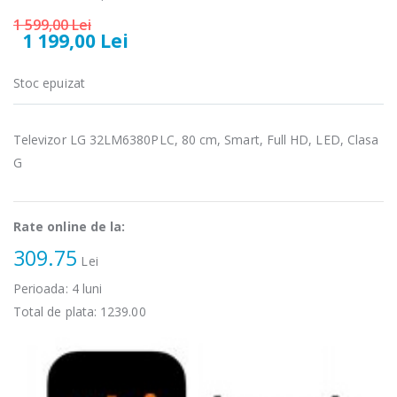
1 599,00 Lei
Fierbator
Mixer vertical
1 199,00 Lei
-25%
-18%
electric cu filtru
Heinner HHB-
...
DC1000SSBK ...
Stoc epuizat
89,00 Lei
139,00 Lei
Masina de tocat
Robot de
Televizor LG 32LM6380PLC, 80 cm, Smart, Full HD, LED, Clasa
-21%
-33%
carne Bosch ...
bucatarie
Heinner ...
G
549,00 Lei
199,00 Lei
Rate online de la:
Masina de tocat
Robot de
-33%
-14%
carne
bucatarie
309.75
NobeLTek ...
Lei
Heinner ...
Perioada:
4
luni
199,00 Lei
299,00 Lei
Total de plata:
1239.00