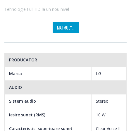
Tehnologie Full HD la un nou nivel
Un ecran Full HD ofera imagini mai clare cu rezolutie
MAI MULT...
extraordinara si culori intense.
PRODUCATOR
Marca
LG
AUDIO
Sistem audio
Stereo
Iesire sunet (RMS)
10 W
Caracteristici superioare sunet
Clear Voice III