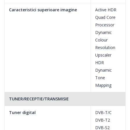
Imagini pline de viata
Caracteristici superioare imagine
Active HDR
Quad Core
Procesorul rapid si precis elimina zgomotul si creeaza culori si
Processor
contrast mai dinamice. Imaginile la rezolutie mica sunt
Dynamic
reproduse sub forma unor imagini mai clare si mai vii.
Colour
Resolution
Upscaler
HDR
Dynamic
Tone
Mapping
TUNER/RECEPTIE/TRANSMISIE
Tuner digital
DVB-T/C
DVB-T2
DVB-S2