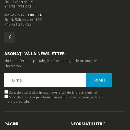
Str. Rákóczi nr. 19
+40 734 773 003
MAGAZIN GHEORGHENI
:
Str. N. Bălcescu nr. 106
+40 721 210 432
ABONAȚI-VĂ LA NEWSLETTER
Nu rata ofertele speciale, fii informat legat de promoțiile
Electromix!
Sunt de acord să primesc newsletter de la electromix.ro
Sunt de acord ca prestatorul acestui site să folosească datele
mele personale.
PAGINI
INFORMAȚII UTILE