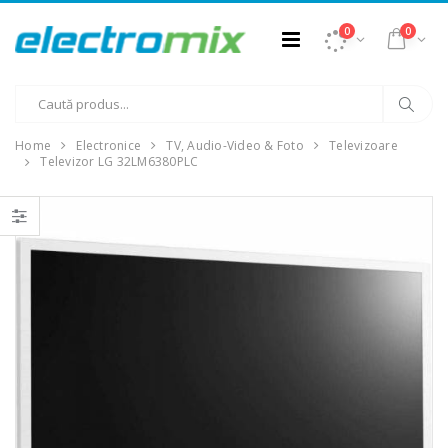
0
0
Home
Electronice
TV, Audio-Video & Foto
Televizoare
Televizor LG 32LM6380PLC