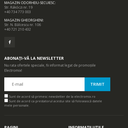
MAGAZIN ODORHEIU-SECUIESC
:
Str. Rákóczi nr. 19
+40 734 773 003
MAGAZIN GHEORGHENI
:
Str. N. Bălcescu nr. 106
+40 721 210 432
ABONAȚI-VĂ LA NEWSLETTER
Nu rata ofertele speciale, fii informat legat de promoțiile
Electromix!
Sunt de acord să primesc newsletter de la electromix.ro
Sunt de acord ca prestatorul acestui site să folosească datele
mele personale.
PAGINI
INFORMAȚII UTILE