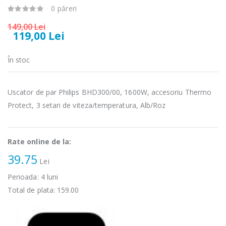
0 păreri
Fierbator
Mixer vertical
-25%
-18%
electric cu filtru
Heinner HHB-
149,00 Lei
...
DC1000SSBK ...
119,00 Lei
89,00 Lei
139,00 Lei
În stoc
Masina de tocat
Robot de
-21%
-33%
carne Bosch ...
bucatarie
Heinner ...
Uscator de par Philips BHD300/00, 1600W, accesoriu Thermo
549,00 Lei
199,00 Lei
Protect, 3 setari de viteza/temperatura, Alb/Roz
Masina de tocat
Robot de
-33%
-14%
carne
bucatarie
NobeLTek ...
Heinner ...
Rate online de la:
39.75
199,00 Lei
299,00 Lei
Lei
Perioada:
4
luni
Total de plata:
159.00