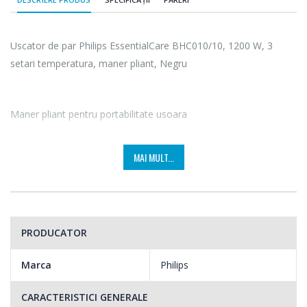
Uscator de par Philips EssentialCare BHC010/10, 1200 W, 3
setari temperatura, maner pliant, Negru
Maner pliant pentru portabilitate usoara
Acest uscator de par dispune de un maner pliabil. Prin urmare,
MAI MULT...
uscatorul de par este mic si compact, usor de depozitat chiar si
in cele mai mici spatii si poate fi luat practic oriunde.
PRODUCATOR
Marca
Philips
CARACTERISTICI GENERALE