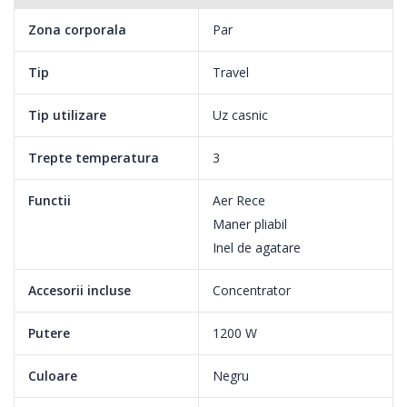
Zona corporala
Par
Tip
Travel
Tip utilizare
Uz casnic
Trepte temperatura
3
Functii
Aer Rece
Uscare delicata la 1200 W pentru rezultate frumoase
Maner pliabil
Inel de agatare
Acest uscator de par de 1200 W creeaza un flux de aer optim si
o putere de uscare delicata, pentru un par frumos in fiecare zi.
Accesorii incluse
Concentrator
Putere
1200 W
3 setari uscare selectate in prealabil pt nevoi diferite
Culoare
Negru
Acest uscator de par compact iti ofera 3 setari preselectate de