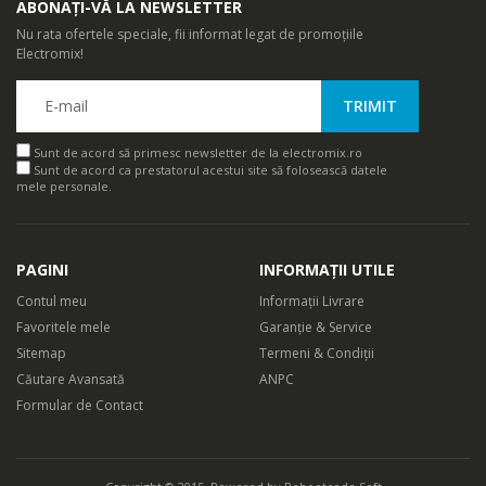
ABONAȚI-VĂ LA NEWSLETTER
Setare de temperatura ThermoProtect
Nu rata ofertele speciale, fii informat legat de promoțiile
Electromix!
Setarea ThermoProtect ofera temperatura de uscare optima si
protectie suplimentara. Combinatia optima ThermoProtect intre
flux de aer si caldura iti permite sa-ti usuci rapid parul fara a-l
supraincalzi, mentinandu-i nivelul de umiditate natural, pentru
Sunt de acord să primesc newsletter de la electromix.ro
Sunt de acord ca prestatorul acestui site să folosească datele
par stralucitor, cu aspect sanatos.
mele personale.
PAGINI
INFORMAȚII UTILE
Contul meu
Informații Livrare
Favoritele mele
Garanție & Service
Sitemap
Termeni & Condiții
Căutare Avansată
ANPC
Formular de Contact