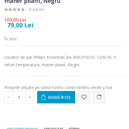
maner pliant, Negru
Fierbator
Mixer vertical
-25%
-18%
0 păreri
electric cu filtru
Heinner HHB-
...
DC1000SSBK ...
109,00 Lei
79,00 Lei
89,00 Lei
139,00 Lei
Masina de tocat
Robot de
În stoc
-21%
-33%
carne Bosch ...
bucatarie
Heinner ...
549,00 Lei
Uscator de par Philips EssentialCare BHC010/10, 1200 W, 3
199,00 Lei
setari temperatura, maner pliant, Negru
Masina de tocat
Robot de
-33%
-14%
carne
bucatarie
NobeLTek ...
Heinner ...
Preţurile afişate pe siteul nostru conţin timbru verde şi tva
199,00 Lei
299,00 Lei
ADAUGĂ ÎN COȘ
DESCRIERE PRODUS
SPECIFICAȚII
PĂRERI