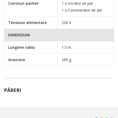
Continut pachet
1 x Uscator de par
temperatura si viteza, pentru uscare cu aer rece, ingrijire sau
1 x Concentrator de aer
uscare rapida.
Tensiune alimentare
220 V
DIMENSIUNI
Lungime cablu
1.5 m
Greutate
290 g
PĂRERI