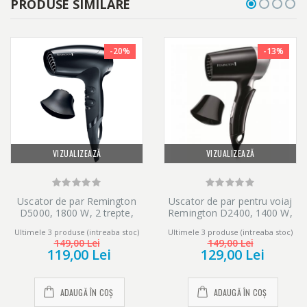
PRODUSE SIMILARE
Setare aer rece pentru uscare extradelicata
O setare de aer rece iti permite uscarea parului la o temperatura
-20%
-13%
destul de redusa, pentru a reduce la minim deteriorarea, fiind
potrivita in special pentru parul fin, uscat sau deteriorat. Este o
setare perfecta pentru anotimpul calduros al verii!
Design compact pentru manevrare si transport cu usurinta
VIZUALIZEAZĂ
VIZUALIZEAZĂ
Compact si ergonomic, acest uscator de par beneficiaza de un
design modern si inteligent. Prin urmare, are o greutate redusa
Uscator de par Remington
Uscator de par pentru voiaj
D5000, 1800 W, 2 trepte,
Remington D2400, 1400 W,
si este usor de utilizat.
negru
Negru/Argintiu
Ultimele 3 produse (intreaba stoc)
Ultimele 3 produse (intreaba stoc)
149,00 Lei
149,00 Lei
119,00 Lei
129,00 Lei
ADAUGĂ ÎN COȘ
ADAUGĂ ÎN COȘ