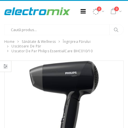
0
0
Home
Sănătate & Wellness
Îngrijirea Părului
Uscătoare De Păr
Uscator De Par Philips EssentialCare BHC010/10