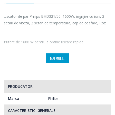
Uscator de par Philips BHD321/50, 1600W, ingrijire cu ioni, 2
setari de viteza, 2 setari de temperatura, cap de coafare, Roz
Putere de 1600 W pentru a obtine uscare rapida
Uscatorul de par de 1600 Wati asigura uscarea puternica si
MAI MULT...
temperatura optima a aerului, astfel incat sa poti obtine rapid si
eficient coafura ideala.
PRODUCATOR
Marca
Philips
CARACTERISTICI GENERALE