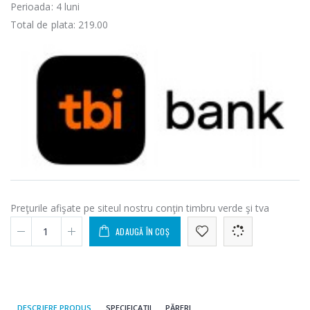
Perioada:
4
luni
Total de plata:
219.00
Preţurile afişate pe siteul nostru conţin timbru verde şi tva
ADAUGĂ ÎN COȘ
DESCRIERE PRODUS
SPECIFICAȚII
PĂRERI