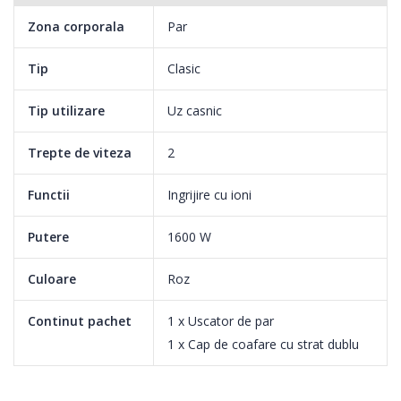
Zona corporala
Par
Tip
Clasic
Tip utilizare
Uz casnic
Trepte de viteza
2
Functii
Ingrijire cu ioni
30 de milioane de ioni negativi iti ofera un par neted si
stralucitor
Putere
1600 W
Acest sistem puternic cu ioni genereaza pana la 30 de milioane
Culoare
Roz
de ioni la o sesiune de uscare, amplificand stralucirea parului.
Continut pachet
1 x Uscator de par
Astfel, te vei bucura de un par neted si lucios.
1 x Cap de coafare cu strat dublu
2 setari pentru caldura si viteza