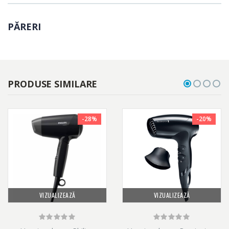
Acest uscator de par ofera 2 combinatii de viteza/caldura, 4
PĂRERI
setari diferite ce faciliteaza obtinerea unei coafuri perfecte rapid
si usor.
PRODUSE SIMILARE
-28%
-20%
VIZUALIZEAZĂ
VIZUALIZEAZĂ