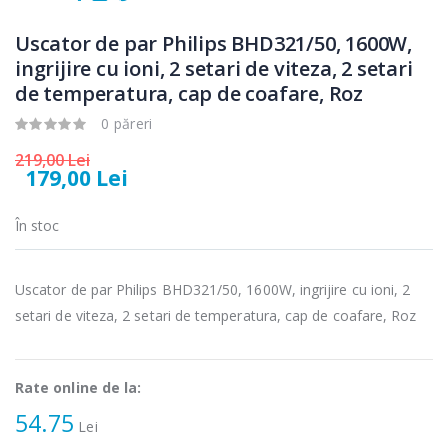
Cuptor cu
Fierbator
-15%
-25%
microunde
electric cu filtru
Uscator de par Philips BHD321/50, 1600W,
Heinner ...
...
ingrijire cu ioni, 2 setari de viteza, 2 setari
de temperatura, cap de coafare, Roz
289,00 Lei
89,00 Lei
0 păreri
Cuptor cu
Masina de tocat
-17%
-21%
microunde
carne Bosch ...
219,00 Lei
incorporabil, ...
179,00 Lei
549,00 Lei
1 499,00 Lei
În stoc
Masina de tocat
Espressor
-33%
-33%
carne
automat
NobeLTek ...
Heinner ...
Uscator de par Philips BHD321/50, 1600W, ingrijire cu ioni, 2
setari de viteza, 2 setari de temperatura, cap de coafare, Roz
199,00 Lei
799,00 Lei
Rate online de la:
54.75
Lei