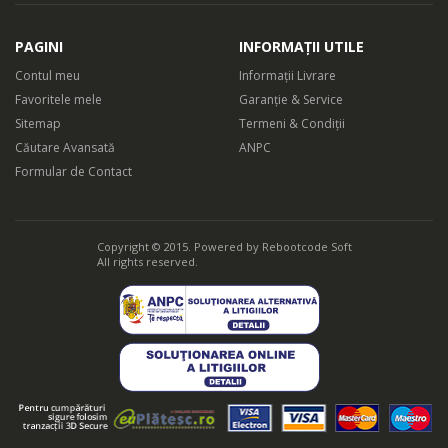
PAGINI
INFORMAȚII UTILE
Contul meu
Informații Livrare
Favoritele mele
Garanție & Service
Sitemap
Termeni & Condiții
Căutare Avansată
ANPC
Formular de Contact
Copyright © 2015. Powered by
Rebootcode Soft
All rights reserved.