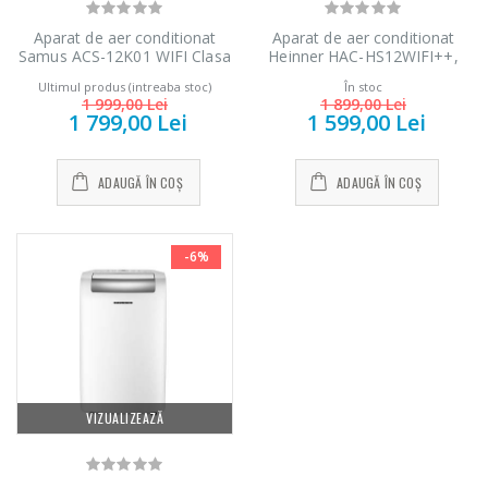
Aparat de aer conditionat
Aparat de aer conditionat
Samus ACS-12K01 WIFI Clasa
Heinner HAC-HS12WIFI++,
A+++ 12.000 BTU Inverter
12000 BTU, Inverter, Wi-Fi,
Ultimul produs (intreaba stoc)
În stoc
WIFI Auto-curatare Turbo Alb
Clasa A++
1 999,00 Lei
1 899,00 Lei
1 799,00 Lei
1 599,00 Lei
ADAUGĂ ÎN COȘ
ADAUGĂ ÎN COȘ
-6%
VIZUALIZEAZĂ