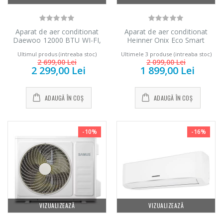
Aparat de aer conditionat
Aparat de aer conditionat
Daewoo 12000 BTU WI-FI,
Heinner Onix Eco Smart
DAC12CHSDW, A++, kit de
Inverter 12000 BTU Wi-Fi,
Ultimul produs (intreaba stoc)
Ultimele 3 produse (intreaba stoc)
instalare inclus (3m), filtre cu
Clasa A++, Functie incalzire,
2 699,00 Lei
2 099,00 Lei
ioni de argint, functie iFeel,
Functie ECO, Follow me, R32,
2 299,00 Lei
1 899,00 Lei
Eco Mode, DAC-12CHSDW,
HAC-CO12WFN-RD, Rosu
alb
ADAUGĂ ÎN COȘ
ADAUGĂ ÎN COȘ
-10%
-16%
VIZUALIZEAZĂ
VIZUALIZEAZĂ