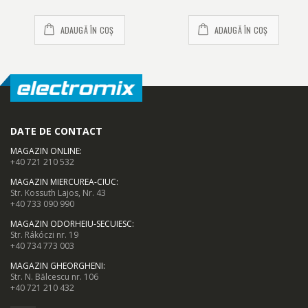
ADAUGĂ ÎN COȘ
ADAUGĂ ÎN COȘ
DATE DE CONTACT
MAGAZIN ONLINE
:
+40 721 210 532
MAGAZIN MIERCUREA-CIUC
:
Str. Kossuth Lajos, Nr. 43
+40 733 090 990
MAGAZIN ODORHEIU-SECUIESC
:
Str. Rákóczi nr. 19
+40 734 773 003
MAGAZIN GHEORGHENI
:
Str. N. Bălcescu nr. 106
+40 721 210 432