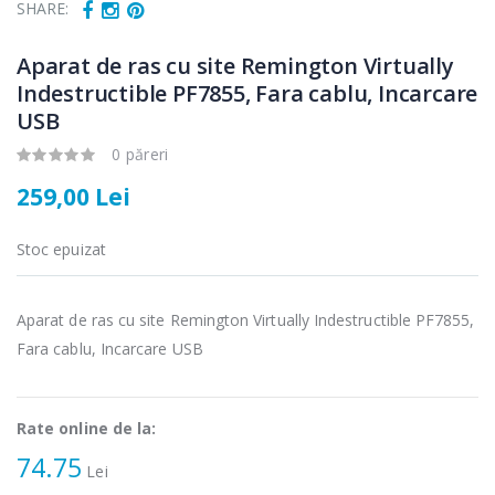
SHARE:
Aparat de ras cu site Remington Virtually
Indestructible PF7855, Fara cablu, Incarcare
USB
Fierbator
Mixer vertical
-25%
-18%
0 păreri
electric cu filtru
Heinner HHB-
...
DC1000SSBK ...
259,00 Lei
89,00 Lei
139,00 Lei
Stoc epuizat
Masina de tocat
Robot de
-21%
-33%
carne Bosch ...
bucatarie
Heinner ...
Aparat de ras cu site Remington Virtually Indestructible PF7855,
549,00 Lei
Fara cablu, Incarcare USB
199,00 Lei
Masina de tocat
Robot de
-33%
-14%
carne
bucatarie
NobeLTek ...
Rate online de la:
Heinner ...
74.75
Lei
199,00 Lei
299,00 Lei