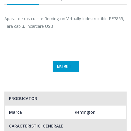
Aparat de ras cu site Remington Virtually Indestructible PF7855,
Fara cablu, Incarcare USB
DESIGN ERGONOMIC, PRACTIC INDESTRUCTIBIL
MAI MULT...
Cel mai dur aparat de ras conceput de noi pana acum. Corpul
din policarbonat, practic indestructibil, este proiectat pentru a
rezista la scapari, loviri si caderi puternice. Designul sau
PRODUCATOR
ergonomic il face confortabil si usor de manevrat, indiferent
daca iti barbieresti fata, barbia sau gatul.
Marca
Remington
CARACTERISTICI GENERALE