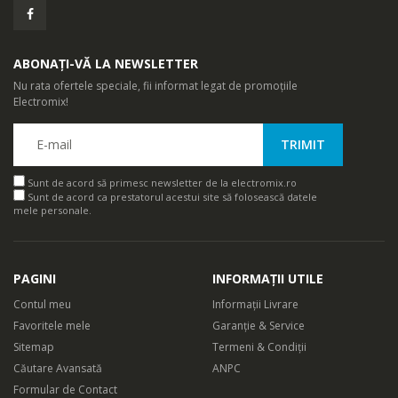
ABONAȚI-VĂ LA NEWSLETTER
Nu rata ofertele speciale, fii informat legat de promoțiile
Electromix!
Sunt de acord să primesc newsletter de la electromix.ro
Sunt de acord ca prestatorul acestui site să folosească datele
mele personale.
PAGINI
INFORMAȚII UTILE
Contul meu
Informații Livrare
Favoritele mele
Garanție & Service
Sitemap
Termeni & Condiții
Căutare Avansată
ANPC
Formular de Contact