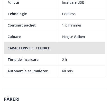
Functii
Incarcare USB
Tehnologie
Cordless
Continut pachet
1 x Trimmer
Culoare
Negru/ Galben
CARACTERISTICI TEHNICE
Timp de incarcare
2 h
Autonomie acumulator
60 min
SITE DUBLE INDEPENDENTE
Cele doua site separate functioneaza si se flexeaza independent
pentru a iti oferi un barbierit atent si confortabil.
PĂRERI