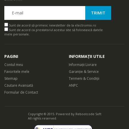
Sunt de acord să primesc newsletter de la electromix.ro
Sunt de acord ca prestatorul acestui site să folosească datele
mele personale.
PAGINI
INFORMAȚII UTILE
Contul meu
Informații Livrare
Favoritele mele
Garanție & Service
Sitemap
Termeni & Condiții
Căutare Avansată
ANPC
Formular de Contact
Copyright © 2015. Powered by
Rebootcode Soft
Actiune Super Lift&Cut
All rights reserved.