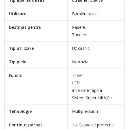
Tip aparat de ras
Cu lame rotative
Utilizare
Barbierit uscat
Destinat pentru
Radere
Tundere
Tip utilizare
Uz casnic
Tip piele
Normala
Functii
Timer
LED
1 ora timp de incarcare
Incarcare rapida
Sistem Super Lift&Cut
Tehnologie
Multiprecision
Barbieriti-va pentru ma mult timp cu fiecare incarcare, datorita
bateriei noastre puternice si eficiente cu ioni de litiu, care
Continut pachet
1 x Capac de protectie