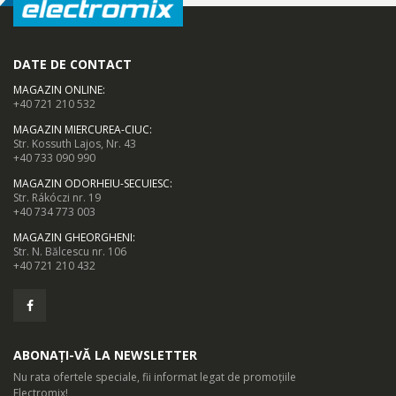
Capetele flexibile in 5 directii cu 5 miscari independente asigura
un contact apropiat cu pielea, pentru un barbierit rapid si precis
chiar si pe gat si pe maxilar.
DATE DE CONTACT
MAGAZIN ONLINE
:
+40 721 210 532
Deschidere printr-o atingere
MAGAZIN MIERCUREA-CIUC
:
Str. Kossuth Lajos, Nr. 43
+40 733 090 990
MAGAZIN ODORHEIU-SECUIESC
:
Str. Rákóczi nr. 19
Doar deschideti capul si clatiti bine la robinet.
+40 734 773 003
MAGAZIN GHEORGHENI
:
Str. N. Bălcescu nr. 106
+40 721 210 432
ABONAȚI-VĂ LA NEWSLETTER
Nu rata ofertele speciale, fii informat legat de promoțiile
Electromix!