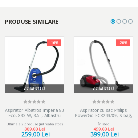
PRODUSE SIMILARE
-16%
-20%
VIZUALIZEAZĂ
VIZUALIZEAZĂ
Aspirator Albatros Imperia 83
Aspirator cu sac Philips
Eco, 833 W, 3.5 l, Albastru
PowerGo FC8243/09, S-bag,
750 W, Eticheta Energetica
Ultimele 2 produse (intreaba stoc)
În stoc
AAA, Filtru Antialergic, Tub
309,00 Lei
499,00 Lei
Telescopic, Rosu
259,00 Lei
399,00 Lei