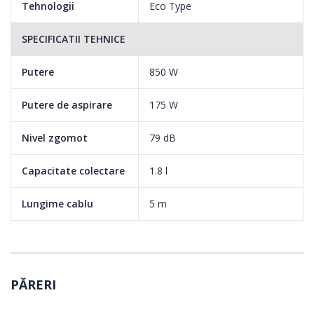
Tehnologii
Eco Type
SPECIFICATII TEHNICE
Putere
850 W
Putere de aspirare
175 W
Nivel zgomot
79 dB
Capacitate colectare
1.8 l
Lungime cablu
5 m
PĂRERI