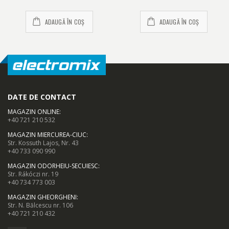
ADAUGĂ ÎN COȘ
ADAUGĂ ÎN COȘ
DATE DE CONTACT
MAGAZIN ONLINE
:
+40 721 210 532
MAGAZIN MIERCUREA-CIUC
:
Str. Kossuth Lajos, Nr. 43
+40 733 090 990
MAGAZIN ODORHEIU-SECUIESC
:
Str. Rákóczi nr. 19
+40 734 773 003
MAGAZIN GHEORGHENI
:
Str. N. Bălcescu nr. 106
+40 721 210 432