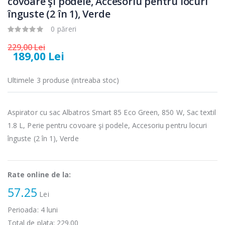
covoare şi podele, Accesoriu pentru locuri
Fierbator
Mixer vertical
-25%
-18%
înguste (2 în 1), Verde
electric cu filtru
Heinner HHB-
...
DC1000SSBK ...
0 păreri
89,00 Lei
139,00 Lei
229,00 Lei
189,00 Lei
Masina de tocat
Robot de
-21%
-33%
carne Bosch ...
bucatarie
Heinner ...
Ultimele 3 produse (intreaba stoc)
549,00 Lei
199,00 Lei
Aspirator cu sac Albatros Smart 85 Eco Green, 850 W, Sac textil
Masina de tocat
Robot de
-33%
-14%
1.8 L, Perie pentru covoare şi podele, Accesoriu pentru locuri
carne
bucatarie
NobeLTek ...
Heinner ...
înguste (2 în 1), Verde
199,00 Lei
299,00 Lei
Rate online de la:
57.25
Lei
Perioada:
4
luni
Total de plata:
229.00