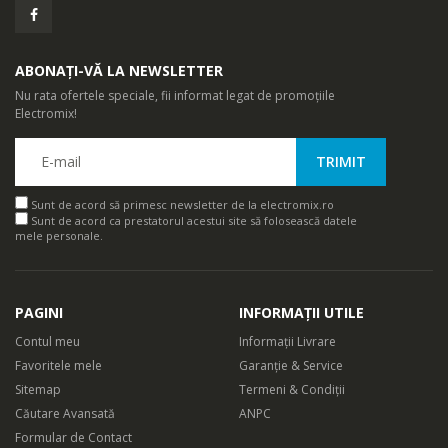
ABONAȚI-VĂ LA NEWSLETTER
Nu rata ofertele speciale, fii informat legat de promoțiile
Electromix!
Sunt de acord să primesc newsletter de la electromix.ro
Sunt de acord ca prestatorul acestui site să folosească datele
mele personale.
PAGINI
INFORMAȚII UTILE
Contul meu
Informații Livrare
Favoritele mele
Garanție & Service
Sitemap
Termeni & Condiții
Căutare Avansată
ANPC
Formular de Contact