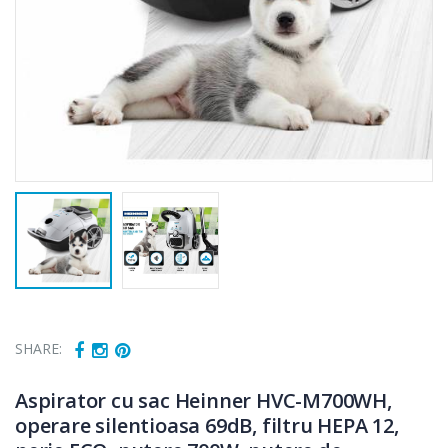
SHARE:
Aspirator cu sac Heinner HVC-M700WH,
operare silentioasa 69dB, filtru HEPA 12,
Cuptor cu
Masina de tocat
-15%
-21%