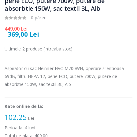
perie ECO, putere 700W, putere de
microunde
carne Bosch ...
Heinner ...
absorbtie 150W, sac textil 3L, Alb
549,00 Lei
0 păreri
289,00 Lei
449,00 Lei
Masina de tocat
Espressor
-33%
-33%
369,00 Lei
carne
automat
NobeLTek ...
Heinner ...
Ultimele 2 produse (intreaba stoc)
199,00 Lei
799,00 Lei
Mixer vertical
Fierbator
-18%
-25%
Aspirator cu sac Heinner HVC-M700WH, operare silentioasa
Heinner HHB-
electric cu filtru
DC1000SSBK ...
...
69dB, filtru HEPA 12, perie ECO, putere 700W, putere de
absorbtie 150W, sac textil 3L, Alb
139,00 Lei
89,00 Lei
Rate online de la:
102.25
Lei
Perioada:
4
luni
Total de plata:
409.00