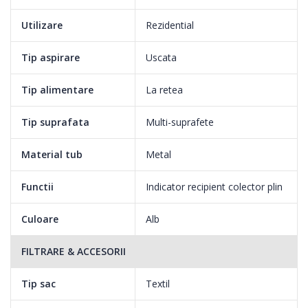
Utilizare
Rezidential
Functionare silentioasa
Tip aspirare
Uscata
Tip alimentare
La retea
Folosind aspiratorul HVC-M700WH, nu trebuie sa iti mai faci griji
Tip suprafata
Multi-suprafete
in privinta zgomotului. Acum te
Material tub
Metal
poti bucura pe deplin de cel mai scazut nivel de zgomot, astfel
ca poti aspira la orice ora din zi sau
Functii
Indicator recipient colector plin
Culoare
Alb
noapte.
FILTRARE & ACCESORII
Tip sac
Textil
Filtru HEPA 12