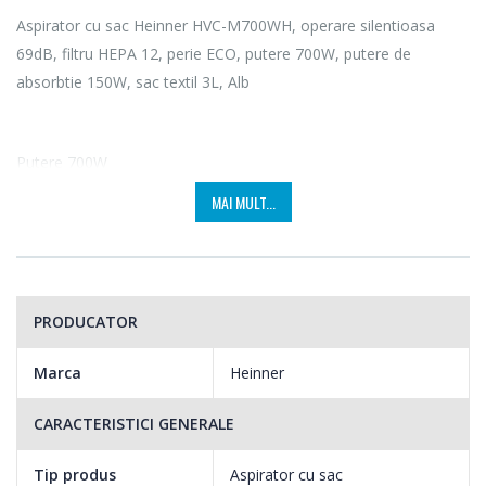
Aspirator cu sac Heinner HVC-M700WH, operare silentioasa
69dB, filtru HEPA 12, perie ECO, putere 700W, putere de
absorbtie 150W, sac textil 3L, Alb
Putere 700W
MAI MULT...
Performanta maxima de aspirare cu un consum minim de
energie si un motor ecologic. Cu un
PRODUCATOR
motor ecologic de doar 700W, aspiratorul HVC-M700WH ajuta
Marca
Heinner
la o scadere considerabila a
CARACTERISTICI GENERALE
consumului de energie si asigura, in acelasi timp, rezultatele
dorite.
Tip produs
Aspirator cu sac