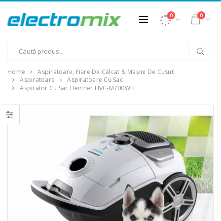
0
0
Home
Aspiratoare, Fiare De Călcat & Mașini De Cusut
Aspiratoare
Aspiratoare Cu Sac
Aspirator Cu Sac Heinner HVC-M700WH