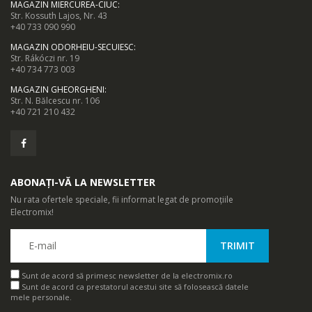
MAGAZIN MIERCUREA-CIUC
:
Str. Kossuth Lajos, Nr. 43
+40 733 090 990
MAGAZIN ODORHEIU-SECUIESC
:
Str. Rákóczi nr. 19
+40 734 773 003
MAGAZIN GHEORGHENI
:
Str. N. Bălcescu nr. 106
+40 721 210 432
ABONAȚI-VĂ LA NEWSLETTER
Nu rata ofertele speciale, fii informat legat de promoțiile
Electromix!
Sunt de acord să primesc newsletter de la electromix.ro
Sunt de acord ca prestatorul acestui site să folosească datele
mele personale.