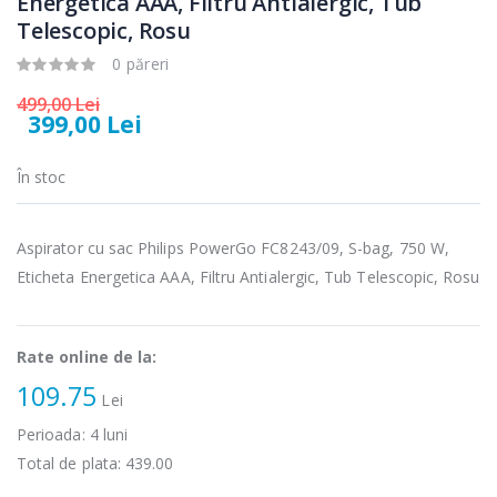
Energetica AAA, Filtru Antialergic, Tub
Telescopic, Rosu
Cuptor cu
Masina de tocat
-15%
-21%
0 păreri
microunde
carne Bosch ...
Heinner ...
499,00 Lei
549,00 Lei
399,00 Lei
289,00 Lei
Masina de tocat
Espressor
În stoc
-33%
-33%
carne
automat
NobeLTek ...
Heinner ...
Aspirator cu sac Philips PowerGo FC8243/09, S-bag, 750 W,
199,00 Lei
799,00 Lei
Eticheta Energetica AAA, Filtru Antialergic, Tub Telescopic, Rosu
Mixer vertical
Fierbator
-18%
-25%
Heinner HHB-
electric cu filtru
DC1000SSBK ...
...
Rate online de la:
139,00 Lei
89,00 Lei
109.75
Lei
Perioada:
4
luni
Total de plata:
439.00