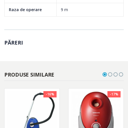
Capacitatea mare, de 3 litri, asigura mai putine inlocuiri ale
Raza de operare
9 m
saculuiCompartimentul pentru praf de mare capacitate poate
colecta pana la trei litri inainte ca sacul sa fie inlocuit.
Accesoriile integrate sunt mereu la indemanaAspiratorul dispune
PĂRERI
de accesorii integrate, mereu la indemana atunci cand aspiri,
precum un accesoriu pentru spatii inguste.
PRODUSE SIMILARE
-16%
-17%