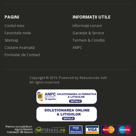
PAGINI
INFORMAȚII UTILE
Contul meu
Informații Livrare
Favoritele mele
Garanție & Service
Sitemap
Termeni & Condiții
Căutare Avansată
ANPC
Formular de Contact
Copyright © 2015. Powered by
Rebootcode Soft
All rights reserved.