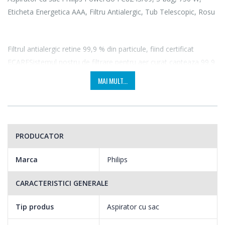
Eticheta Energetica AAA, Filtru Antialergic, Tub Telescopic, Rosu
Filtrul antialergic retine 99,9 % din particule, fiind certificat
ECARFSistemul nostru de filtrare pentru aer curat capteaza 99,9
% din praful fin – inclusiv polen, par de animale si acarieni –
MAI MULT...
pentru persoanele care sufera de alergii si oricine isi doreste un
nivel mai ridicat de igiena.
PRODUCATOR
Marca
Philips
CARACTERISTICI GENERALE
Tip produs
Aspirator cu sac