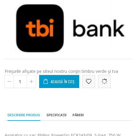
Preţurile afişate pe siteul nostru conţin timbru verde şi tva
ADAUGĂ ÎN COȘ
DESCRIERE PRODUS
SPECIFICAȚII
PĂRERI
Aspirator cu sac Philips PowerGo FC8243/09, S-bag, 750 W,