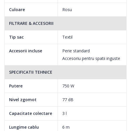
timp fara a schimba priza.
Culoare
Rosu
FILTRARE & ACCESORII
Tip sac
Textil
Accesorii incluse
Perie standard
Accesoriu pentru spatii inguste
SPECIFICATII TEHNICE
Putere
750 W
Nivel zgomot
77 dB
Capacitate colectare
3 l
Lungime cablu
6 m