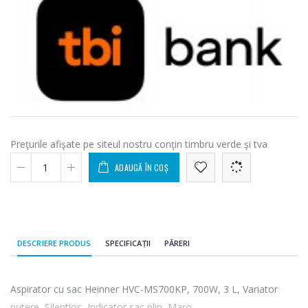
Preţurile afişate pe siteul nostru conţin timbru verde şi tva
ADAUGĂ ÎN COȘ
DESCRIERE PRODUS
SPECIFICAȚII
PĂRERI
Aspirator cu sac Heinner HVC-MS700KP, 700W, 3 L, Variator
putere, Silentios, Indicator sac plin, Maro