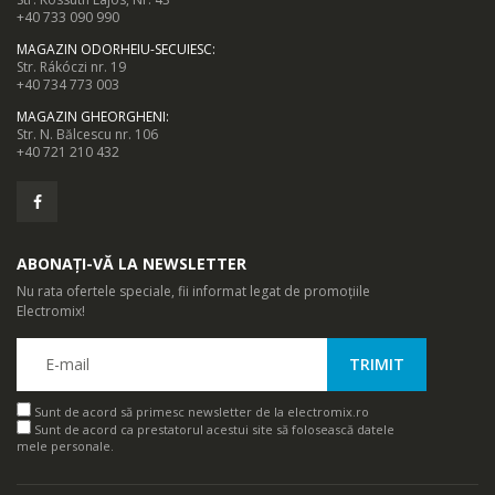
+40 733 090 990
MAGAZIN ODORHEIU-SECUIESC
:
Str. Rákóczi nr. 19
+40 734 773 003
MAGAZIN GHEORGHENI
:
Str. N. Bălcescu nr. 106
+40 721 210 432
ABONAȚI-VĂ LA NEWSLETTER
Nu rata ofertele speciale, fii informat legat de promoțiile
Electromix!
Sunt de acord să primesc newsletter de la electromix.ro
Sunt de acord ca prestatorul acestui site să folosească datele
mele personale.