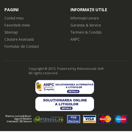
PAGINI
INFORMAȚII UTILE
Contul meu
Informații Livrare
Favoritele mele
Garanție & Service
Sitemap
Termeni & Condiții
Căutare Avansată
ANPC
Formular de Contact
Copyright © 2015. Powered by
Rebootcode Soft
All rights reserved.