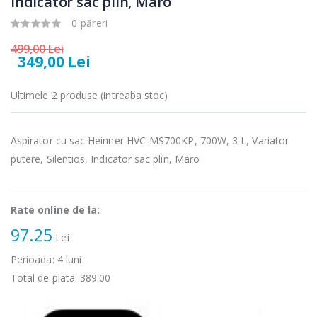
Indicator sac plin, Maro
microunde
carne Bosch ...
Heinner ...
0 păreri
549,00 Lei
289,00 Lei
499,00 Lei
349,00 Lei
Masina de tocat
Espressor
-33%
-33%
carne
automat
NobeLTek ...
Heinner ...
Ultimele 2 produse (intreaba stoc)
199,00 Lei
799,00 Lei
Aspirator cu sac Heinner HVC-MS700KP, 700W, 3 L, Variator
Mixer vertical
Fierbator
-18%
-25%
Heinner HHB-
putere, Silentios, Indicator sac plin, Maro
electric cu filtru
DC1000SSBK ...
...
139,00 Lei
89,00 Lei
Rate online de la:
97.25
Lei
Perioada:
4
luni
Total de plata:
389.00