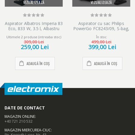
VIZUALIZEAZĂ
VIZUALIZEAZĂ
Aspirator Albatros Imperia 83
Aspirator cu sac Philips
Eco, 833 W, 3.5 l, Albastru
PowerGo FC8243/09, S-bag,
750 W, Eticheta Energetica
Ultimele 2 produse (intreaba stoc)
În stoc
AAA, Filtru Antialergic, Tub
309,00 Lei
499,00 Lei
Telescopic, Rosu
259,00 Lei
399,00 Lei
ADAUGĂ ÎN COȘ
ADAUGĂ ÎN COȘ
DATE DE CONTACT
MAGAZIN ONLINE
:
+40 721 210 532
MAGAZIN MIERCUREA-CIUC
:
Str. Kossuth Lajos, Nr. 43