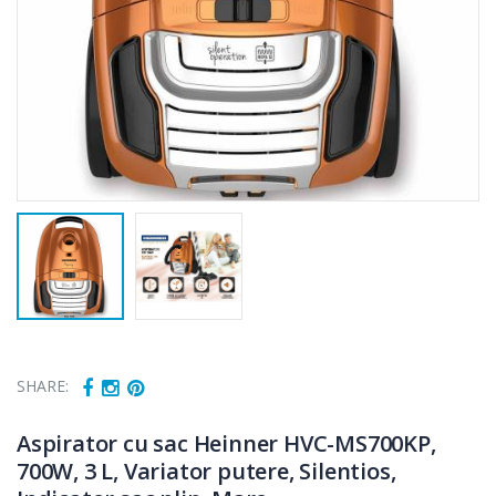
SHARE:
Aspirator cu sac Heinner HVC-MS700KP,
700W, 3 L, Variator putere, Silentios,
Cuptor cu
Masina de tocat
-15%
-21%