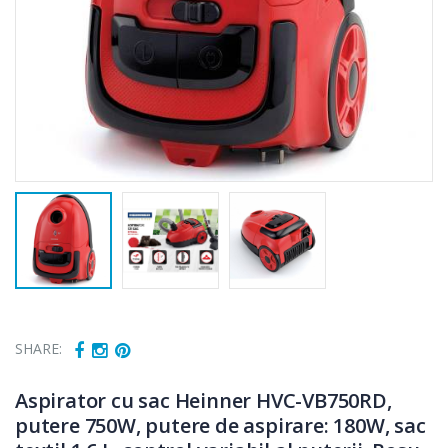
SHARE:
Aspirator cu sac Heinner HVC-VB750RD,
putere 750W, putere de aspirare: 180W, sac
Fierbator
Mixer vertical
-25%
-18%