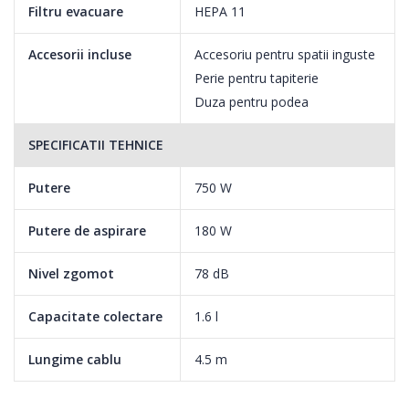
Filtru evacuare
HEPA 11
Datorita modului in care peria este conceputa, va puteti bucura
de cel mai redus nivel de zgomot atunci cand utilizati aparatul pe
Accesorii incluse
Accesoriu pentru spatii inguste
diferite tipuri de suprafete
Perie pentru tapiterie
Duza pentru podea
Putere variabila
SPECIFICATII TEHNICE
Poti regla puterea de aspirare a aspiratorului printr-o simpla
miscare de buton. Astfel, poti aspira cu usurinta diferite tipuri de
Putere
750 W
pardoseli sau covoare.
Putere de aspirare
180 W
Nivel zgomot
78 dB
Capacitate colectare
1.6 l
Lungime cablu
4.5 m