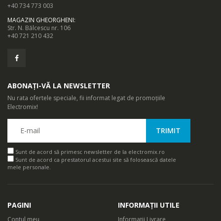
+40 734 773 003
MAGAZIN GHEORGHENI
:
Str. N. Bălcescu nr. 106
+40 721 210 432
ABONAȚI-VĂ LA NEWSLETTER
Nu rata ofertele speciale, fii informat legat de promoțiile
Electromix!
Sunt de acord să primesc newsletter de la electromix.ro
Sunt de acord ca prestatorul acestui site să folosească datele
mele personale.
PAGINI
INFORMAȚII UTILE
Contul meu
Informații Livrare