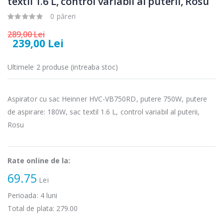
textil 1.6 L, control variabil al puterii, Rosu
electric cu filtru
Heinner HHB-
...
DC1000SSBK ...
0 păreri
89,00 Lei
139,00 Lei
289,00 Lei
239,00 Lei
Masina de tocat
Robot de
-21%
-33%
carne Bosch ...
bucatarie
Heinner ...
Ultimele 2 produse (intreaba stoc)
549,00 Lei
199,00 Lei
Aspirator cu sac Heinner HVC-VB750RD, putere 750W, putere
Masina de tocat
Robot de
-33%
-14%
carne
de aspirare: 180W, sac textil 1.6 L, control variabil al puterii,
bucatarie
NobeLTek ...
Heinner ...
Rosu
199,00 Lei
299,00 Lei
Rate online de la:
69.75
Lei
Perioada:
4
luni
Total de plata:
279.00