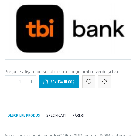
Preţurile afişate pe siteul nostru conţin timbru verde şi tva
ADAUGĂ ÎN COȘ
DESCRIERE PRODUS
SPECIFICAȚII
PĂRERI
Aspirator cu sac Heinner HVC-VB750RD, putere 750W, putere de