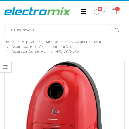
0
0
Home
Aspiratoare, Fiare De Călcat & Mașini De Cusut
Aspiratoare
Aspiratoare Cu Sac
Aspirator Cu Sac Heinner HVC-VB750RD