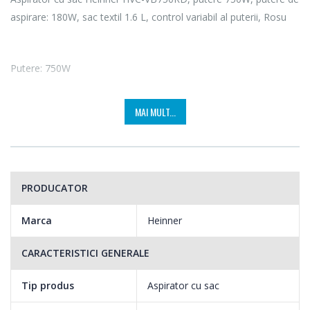
aspirare: 180W, sac textil 1.6 L, control variabil al puterii, Rosu
Putere: 750W
Performanta maxima de aspirare cu un consum minim de
MAI MULT...
energy si un motor ecologic. Cu un motor ecologic de doar
750W, aspiratorul HVC-VB750RD ajuta la o scadere
considerabila a consumului de energie si asigura, in acelasi timp,
rezultatele dorite.
PRODUCATOR
Filtru HEPA H11
Marca
Heinner
Aspiratorul este prevazut cu sistem HEPA 11 care ajuta la
CARACTERISTICI GENERALE
retinerea impuritatilor aerului, oferind astfel un mediu mai curat
casei tale. In plus, filtrul HEPA este mai usor de curatat si
Tip produs
Aspirator cu sac
intretinut datorita materialului lavabil din care este fabricat