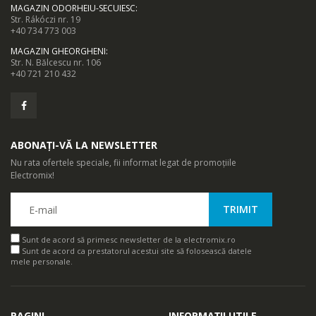
MAGAZIN ODORHEIU-SECUIESC
:
Str. Rákóczi nr. 19
+40 734 773 003
MAGAZIN GHEORGHENI
:
Str. N. Bălcescu nr. 106
+40 721 210 432
ABONAȚI-VĂ LA NEWSLETTER
Nu rata ofertele speciale, fii informat legat de promoțiile
Electromix!
Sunt de acord să primesc newsletter de la electromix.ro
Sunt de acord ca prestatorul acestui site să folosească datele
mele personale.
PAGINI
INFORMAȚII UTILE