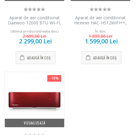
Aparat de aer conditionat
Aparat de aer conditionat
Daewoo 12000 BTU WI-FI,
Heinner HAC-HS12WIFI++,
DAC12CHSDW, A++, kit de
12000 BTU, Inverter, Wi-Fi,
Ultimul produs (intreaba stoc)
În stoc
instalare inclus (3m), filtre cu
Clasa A++
2 699,00 Lei
1 899,00 Lei
ioni de argint, functie iFeel,
2 299,00 Lei
1 599,00 Lei
Eco Mode, DAC-12CHSDW,
alb
ADAUGĂ ÎN COȘ
ADAUGĂ ÎN COȘ
-10%
VIZUALIZEAZĂ