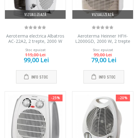
VIZUALIZEAZĂ
VIZUALIZEAZĂ
Aeroterma electrica Albatros
Aeroterma Heinner HFH-
AC-22A2, 2 trepte, 2000 W
L2000GD, 2000 W, 2 trepte
de putere, termostat reglabil,
Stoc epuizat
Stoc epuizat
Alb/Auriu
119,00 Lei
99,00 Lei
99,00 Lei
79,00 Lei
INFO STOC
INFO STOC
-25%
-20%