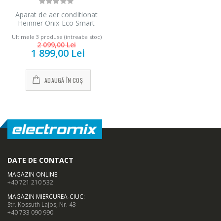
Aparat de aer conditionat
Heinner Onix Eco Smart
Inverter 12000 BTU Wi-Fi,
Ultimele 3 produse (intreaba stoc)
Clasa A++, Functie incalzire,
2 099,00 Lei
Functie ECO, Follow me, R32,
1 899,00 Lei
HAC-CO12WFN-RD, Rosu
ADAUGĂ ÎN COȘ
DATE DE CONTACT
MAGAZIN ONLINE
:
+40 721 210 532
MAGAZIN MIERCUREA-CIUC
:
Str. Kossuth Lajos, Nr. 43
+40 733 090 990