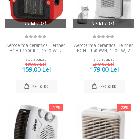
-33%
-14%
carne NobeLTek
bucatarie Heinner
...
...
199,00 Lei
299,00 Lei
VIZUALIZEAZĂ
VIZUALIZEAZĂ
Aeroterma ceramica Heinner
Aeroterma ceramica Heinner
HCH-L1500RD, 1500 W, 2
HCH-L1500WH, 1500 W, 2
trepte de putere, termostat
trepte de putere, termostat
Stoc epuizat
Stoc epuizat
reglabil, Rosu
reglabil, Alb
199,00 Lei
219,00 Lei
159,00 Lei
179,00 Lei
INFO STOC
INFO STOC
-17%
-20%