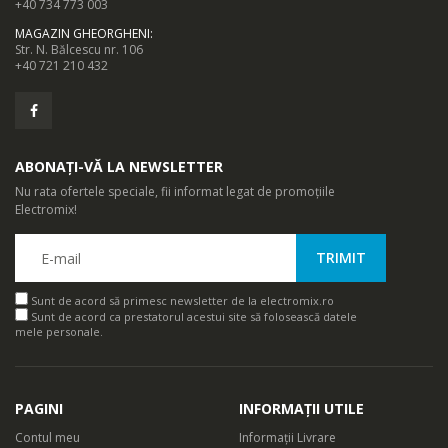
+40 734 773 003
MAGAZIN GHEORGHENI
:
Str. N. Bălcescu nr. 106
+40 721 210 432
ABONAȚI-VĂ LA NEWSLETTER
Nu rata ofertele speciale, fii informat legat de promoțiile
Electromix!
Sunt de acord să primesc newsletter de la electromix.ro
Sunt de acord ca prestatorul acestui site să folosească datele
mele personale.
PAGINI
INFORMAȚII UTILE
Contul meu
Informații Livrare