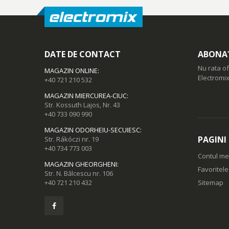
DATE DE CONTACT
ABONAȚ
Nu rata of
MAGAZIN ONLINE
:
Electromix
+40 721 210 532
MAGAZIN MIERCUREA-CIUC
:
Str. Kossuth Lajos, Nr. 43
+40 733 090 990
MAGAZIN ODORHEIU-SECUIESC
:
PAGINI
Str. Rákóczi nr. 19
+40 734 773 003
Contul m
MAGAZIN GHEORGHENI
:
Favoritel
Str. N. Bălcescu nr. 106
+40 721 210 432
Sitemap