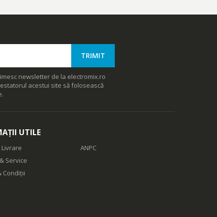
imesc newsletter de la electromix.ro
estatorul acestui site să folosească
e.
AȚII UTILE
 Livrare
ANPC
& Service
 Condiții