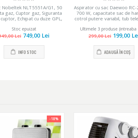
z Nobeltek NLT5551A/G1, 50
Aspirator cu sac Daewoo RC-
ita gaz, Cuptor gaz, Siguranta
700 W, capacitate sac de hart
si cuptor, Echipat cu duze GPL,
cotrol putere variabil, tub tel
Duze GN de schimb, Alb
furtun rotativ 360 grade, 
Stoc epuizat
Ultimele 3 produse (intreaba 
standard + accesorii pentru t
749,00 Lei
199,00 Le
si locuri inguste, Rosu
949,00 Lei
299,00 Lei
INFO STOC
ADAUGĂ ÎN COȘ
-18%