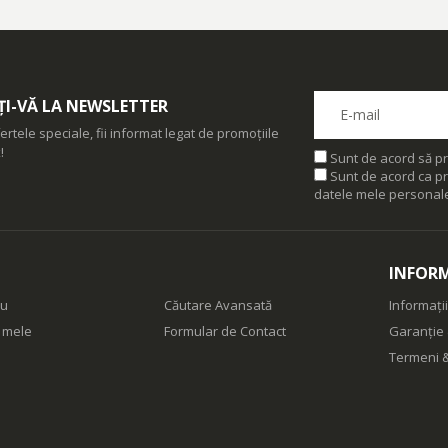
I-VĂ LA NEWSLETTER
ertele speciale, fii informat legat de promoțiile
!
Sunt de acord să pr
Sunt de acord ca pr
datele mele personal
INFORM
eu
Căutare Avansată
Informații
e mele
Formular de Contact
Garanție 
Termeni &