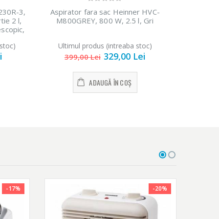
230R-3,
Aspirator fara sac Heinner HVC-
Aspi
ie 2 l,
M800GREY, 800 W, 2.5 l, Gri
VCC45T0S3
escopic,
T
perie
stoc)
Ultimul produs (intreaba stoc)
apiterie
i
329,00 Lei
399,00 Lei
499
ADAUGĂ ÎN COȘ
-17%
-20%