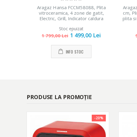
Aragaz Hansa FCCM58088, Plita
Araga
vitroceramica, 4 zone de gatit,
cm, Pl
Electric, Grill, Indicator caldura
plita 
reziduala, Clasa A, 50 cm, Negru
Stoc epuizat
1 499,00 Lei
1 799,00 Lei
INFO STOC
PRODUSE LA PROMOȚIE
-20%