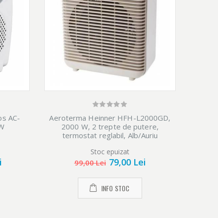
os AC-
Aeroterma Heinner HFH-L2000GD,
Aerot
 W
2000 W, 2 trepte de putere,
20
termostat reglabil, Alb/Auriu
Stoc epuizat
i
79,00 Lei
99,00 Lei
INFO STOC