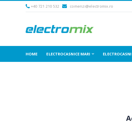
+40 721 210 532
comenzi@electromix.ro
HOME
ELECTROCASNICE MARI
ELECTROCASNIC
A