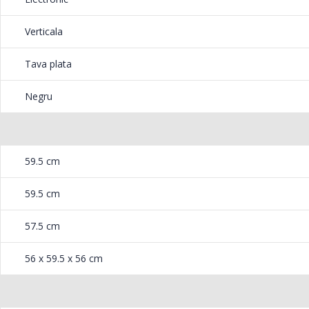
are, incalzire in partea inferioara, preincalzire rapida, incalzire in parte
entilator, incalzire in partea superioara + inferioara (conventional)
Verticala
Tava plata
Negru
da a anului? Acum, acest lucru este posibil
i prepara pe grill bucati mai mari de carne,
r la exterior vor avea o crusta crocanta
59.5 cm
59.5 cm
57.5 cm
ra un gratar savuros in orice perioada a anului? Acum, acest lucru este
56 x 59.5 x 56 cm
Hansa! Datorita functiei Supergrill, puteti prepara pe grill bucati mai m
 ca acestea vor fi fragede in interior, iar la exterior vor avea o crust