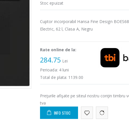
Stoc epuizat
Cuptor incorporabil Hansa Fine Design BOES6
Electric, 62 l, Clasa A, Negru
Rate online de la:
284.75
Lei
Perioada:
4
luni
Total de plata:
1139.00
Preţurile afişate pe siteul nostru conţin timbru v
tva
INFO STOC