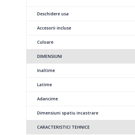
(supergrill), decongel
superioara + grill + v
Deschidere usa
Accesorii incluse
Grill
Culoare
Doriti sa puteti savura un gratar savuros in orice perioa
datorita cuptoarelor Hansa! Datorita functiei grill, putet
DIMENSIUNI
avand siguranta ca acestea vor fi fragede in interior, ia
delicioasa.
Inaltime
Latime
Supergrill
Adancime
Doriti sa puteti savu
Dimensiuni spatiu incastrare
datorita cuptoarelor 
carne, avand siguranta
CARACTERISTICI TEHNICE
crocanta delicioasa.