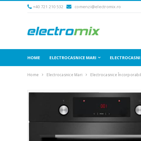
+40 721 210 532
comenzi@electromix.ro
HOME
ELECTROCASNICE MARI
ELECTROCASNIC
Home
Electrocasnice Mari
Electrocasnice Încorporabi