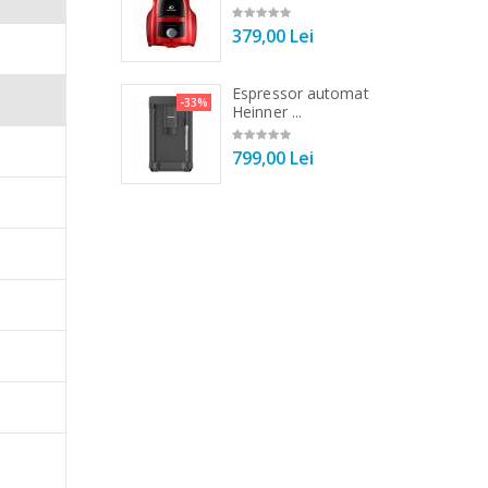
00 Lei
379,00 Lei
 vertical Heinner
Espressor automat
-25%
-33%
n consum
DC1000SSBK ...
Heinner ...
00 Lei
799,00 Lei
grill