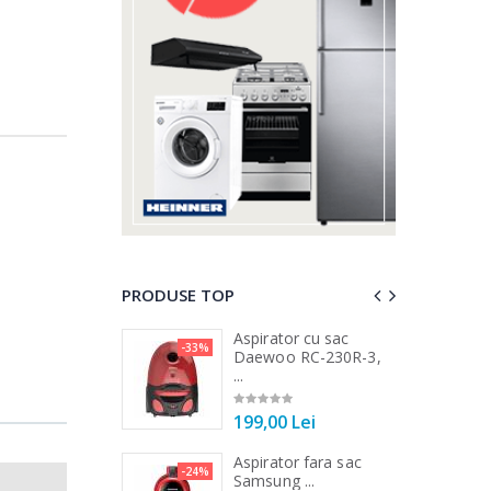
PRODUSE TOP
a de tocat carne
Aspirator cu sac
-33%
-25%
...
Daewoo RC-230R-3,
...
00 Lei
199,00 Lei
a de tocat carne
Aspirator fara sac
-33%
-24%
Tek ...
Samsung ...