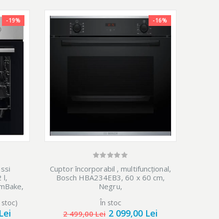
-19%
-16%
ara a mai
, nu mai
ra.
stra.
ssi
Cuptor încorporabil , multifuncțional,
C
 l,
Bosch HBA234EB3, 60 x 60 cm,
BBIM1
amBake,
Negru,
Autoc
unctii,
Re
 stoc)
În stoc
Ulti
enta
SteamS
Lei
2 099,00 Lei
co
2 499,00 Lei
1 