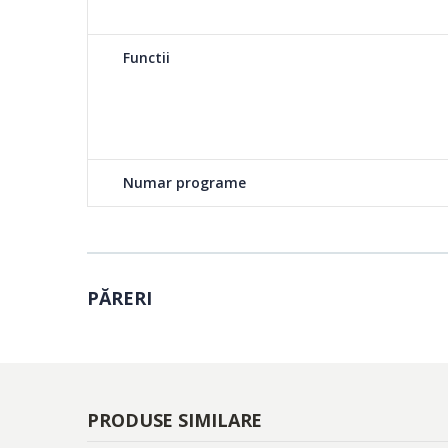
Ventilatoarele faciliteaza distributia uniforma a caldurii 
Functii
interiorul cuptorului. Astfel, prepararea este mai uniform
temperatura mai scazuta decat in cazul unui cuptor con
CoolDoor3
Numar programe
Desigur, probabil ca
prieteni sa va ardeti 
se va mai intampla d
dotata cu 3 geamuri –
PĂRERI
exterior. Asigurati s
Email EasyClean
PRODUSE SIMILARE
Cu siguranta, frecarea cuptorului nu este o placere pentr