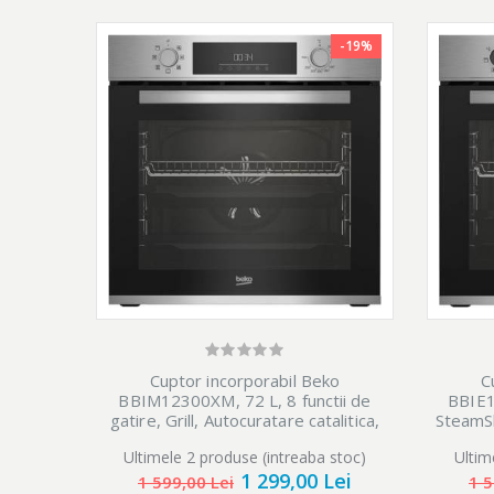
acestuia, interiorul cuptoarelor de la Hansa este acoper
neted, care previne acumularea murdariei si grasimii. A
-19%
usoara. Faceti-va viata mai usoara! Nu mai pierdeti timp
impreuna cu familia si prietenii sau facand ceea ce va p
Sistem de curatare u
Datorita acestui nou 
fi necesara demontare
este necesara utiliz
Aceasta va permite s
Cuptor incorporabil Beko
C
BBIM12300XM, 72 L, 8 functii de
BBIE12
Retete pe usa
gatire, Grill, Autocuratare catalitica,
SteamSh
Control mecanic, Clasa A, Inox
De acum, datorita aragazurilor Hansa, nu mai trebuie sa 
Ultimele 2 produse (intreaba stoc)
Ultim
1 299,00 Lei
1 599,00 Lei
1 5
trebuie sa va gatiti preparatele. Interiorul usii cuptorul