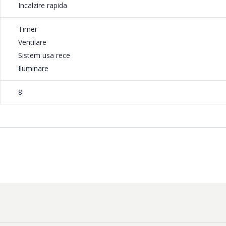
Incalzire rapida
in jurul alimentelor, eliminand zonele reci din
Timer
a, mai rapida si se poate realiza la o
Ventilare
ventional.
Sistem usa rece
Iluminare
8
 vi s-a intamplat dumneavoastra, unui membru al familiei sau unuia di
mainile prin atingerea accidentala a usii fierbinti a cuptorului. Insa aces
aca optati sa va dotati bucataria cu un aragaz Hansa. Usa cuptorului 
 geamul interior reflecta caldura, prevenind incalzirea excesiva a ge
iguranta in bucatarie a tuturor membrilor familiei dumneavoastra.
u nimeni. Pentru a facilita curatarea