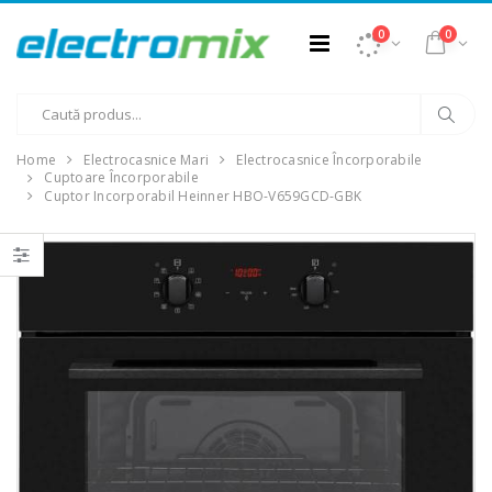
0
0
Home
Electrocasnice Mari
Electrocasnice Încorporabile
Cuptoare Încorporabile
Cuptor Incorporabil Heinner HBO-V659GCD-GBK