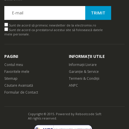
Sunt de acord să primesc newsletter de la electromix.ro
Sunt de acord ca prestatorul acestui site să folosească datele
mele personale.
PAGINI
INFORMAȚII UTILE
Contul meu
Informații Livrare
Favoritele mele
Garanție & Service
Sitemap
Termeni & Condiții
Căutare Avansată
ANPC
Formular de Contact
Copyright © 2015. Powered by
Rebootcode Soft
All rights reserved.