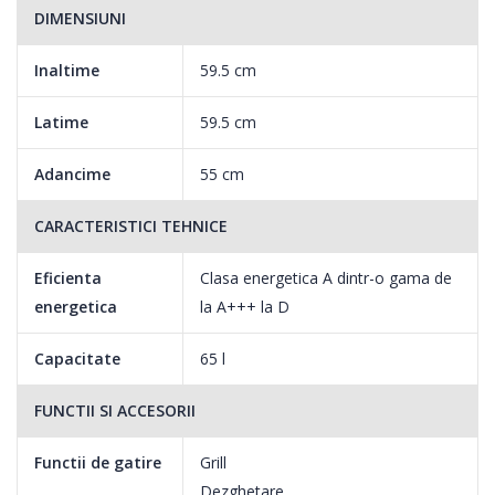
DIMENSIUNI
Cuptorul este dotat cu ventilator care sufla aerul fierbinte peste
si in jurul alimentelor si apoi il evacueaza. Astfel aerul fierbinte
Inaltime
59.5 cm
este distribuit uniform in jurul alimentelor pentru a le ajuta sa se
coaca uniform si intr-un timp mai scurt.
Latime
59.5 cm
Adancime
55 cm
Grill
CARACTERISTICI TEHNICE
Cuptor si grill in acelasi timp, pentru rumenirea rapida si simpla a
Eficienta
Clasa energetica A dintr-o gama de
preparatelor.
energetica
la A+++ la D
Capacitate
65 l
FUNCTII SI ACCESORII
Functie Dezghetare
Functii de gatire
Grill
Functie folosita pentru dezghetarea alimentelor sau racirea
Dezghetare