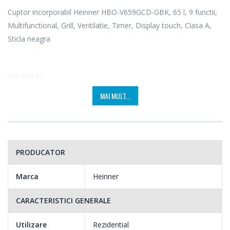
Cuptor incorporabil Heinner HBO-V659GCD-GBK, 65 l, 9 functii,
Multifunctional, Grill, Ventilatie, Timer, Display touch, Clasa A,
Sticla neagra
Volum 65 l
MAI MULT...
Clasa energetica A
PRODUCATOR
Clasa de energie superioara - consum mic de energie.
Marca
Heinner
CARACTERISTICI GENERALE
Display touch
Utilizare
Rezidential