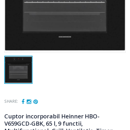
SHARE:
Cuptor incorporabil Heinner HBO-
V659GCD-GBK, 65 l, 9 functii,
Fierbator
Mixer vertical
-25%
-18%