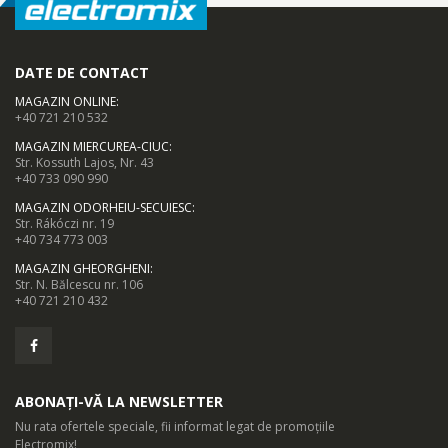
Geam cuptor triplu detasabil pentru curatare usoara
DATE DE CONTACT
Stropii si murdaria din colturile greu accesibile sunt acum usor
de eliminat. Usa aragazului este dotata cu un geam detasabil
MAGAZIN ONLINE
:
+40 721 210 532
care permite curatarea completa si mai rapida a acestuia.
MAGAZIN MIERCUREA-CIUC
:
Str. Kossuth Lajos, Nr. 43
+40 733 090 990
MAGAZIN ODORHEIU-SECUIESC
:
Str. Rákóczi nr. 19
Sticla neagra
+40 734 773 003
MAGAZIN GHEORGHENI
:
Str. N. Bălcescu nr. 106
+40 721 210 432
Dimensiuni produs
Latime x Adancime x Inaltime: 59.5 x 55 x 59.5 cm.
ABONAȚI-VĂ LA NEWSLETTER
Nu rata ofertele speciale, fii informat legat de promoțiile
Electromix!