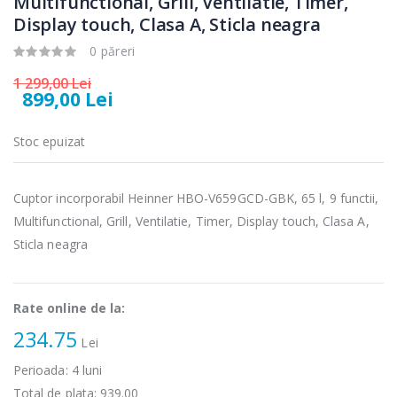
Multifunctional, Grill, Ventilatie, Timer,
electric cu filtru
Heinner HHB-
...
DC1000SSBK ...
Display touch, Clasa A, Sticla neagra
0 păreri
89,00 Lei
139,00 Lei
1 299,00 Lei
Masina de tocat
Robot de
-21%
-33%
899,00 Lei
carne Bosch ...
bucatarie
Heinner ...
549,00 Lei
Stoc epuizat
199,00 Lei
Masina de tocat
Robot de
-33%
-14%
Cuptor incorporabil Heinner HBO-V659GCD-GBK, 65 l, 9 functii,
carne
bucatarie
NobeLTek ...
Heinner ...
Multifunctional, Grill, Ventilatie, Timer, Display touch, Clasa A,
Sticla neagra
199,00 Lei
299,00 Lei
Rate online de la:
234.75
Lei
Perioada:
4
luni
Total de plata:
939.00