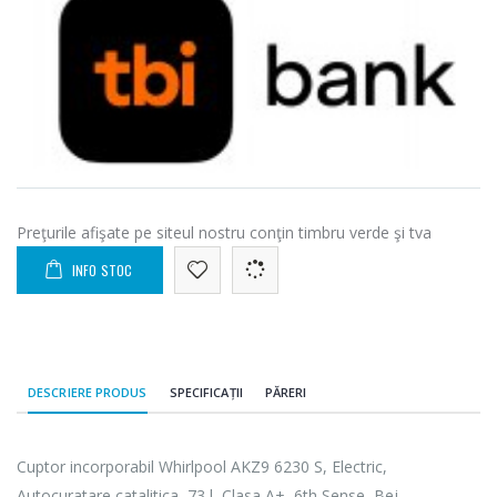
Preţurile afişate pe siteul nostru conţin timbru verde şi tva
INFO STOC
DESCRIERE PRODUS
SPECIFICAȚII
PĂRERI
Cuptor incorporabil Whirlpool AKZ9 6230 S, Electric,
Autocuratare catalitica, 73 l, Clasa A+, 6th Sense, Bej