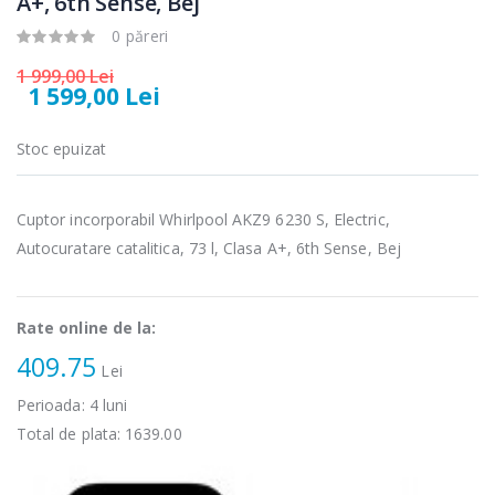
A+, 6th Sense, Bej
0 păreri
1 999,00 Lei
1 599,00 Lei
Fierbator
Mixer vertical
Stoc epuizat
-25%
-18%
electric cu filtru
Heinner HHB-
...
DC1000SSBK ...
Cuptor incorporabil Whirlpool AKZ9 6230 S, Electric,
89,00 Lei
139,00 Lei
Autocuratare catalitica, 73 l, Clasa A+, 6th Sense, Bej
Masina de tocat
Robot de
-21%
-33%
carne Bosch ...
bucatarie
Heinner ...
Rate online de la:
549,00 Lei
199,00 Lei
409.75
Lei
Masina de tocat
Robot de
-33%
-14%
Perioada:
4
luni
carne
bucatarie
NobeLTek ...
Heinner ...
Total de plata:
1639.00
199,00 Lei
299,00 Lei