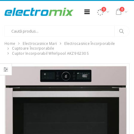
0
0
Home
Electrocasnice Mari
Electrocasnice Încorporabile
Cuptoare Încorporabile
Cuptor Incorporabil Whirlpool AKZ9 6230 S