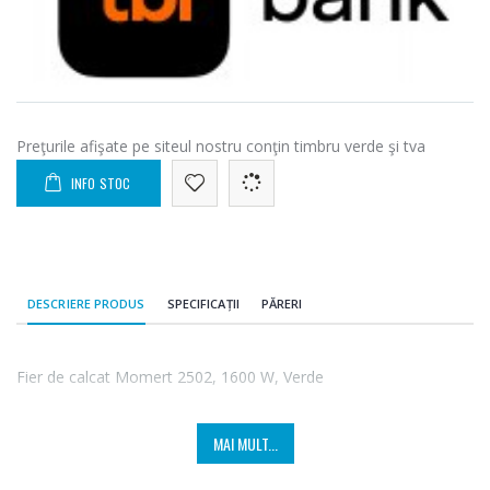
Preţurile afişate pe siteul nostru conţin timbru verde şi tva
INFO STOC
DESCRIERE PRODUS
SPECIFICAȚII
PĂRERI
Fier de calcat Momert 2502, 1600 W, Verde
MAI MULT...