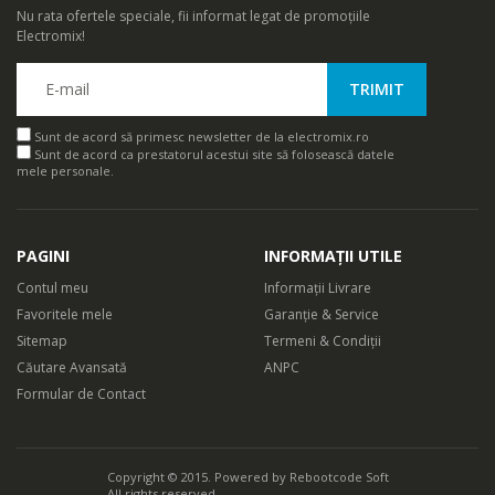
Nu rata ofertele speciale, fii informat legat de promoțiile
Electromix!
Sunt de acord să primesc newsletter de la electromix.ro
Sunt de acord ca prestatorul acestui site să folosească datele
mele personale.
PAGINI
INFORMAȚII UTILE
Contul meu
Informații Livrare
Favoritele mele
Garanție & Service
Sitemap
Termeni & Condiții
Căutare Avansată
ANPC
Formular de Contact
Copyright © 2015. Powered by
Rebootcode Soft
All rights reserved.