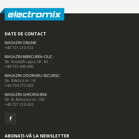
DATE DE CONTACT
MAGAZIN ONLINE
:
+40 721 210 532
MAGAZIN MIERCUREA-CIUC
:
Str. Kossuth Lajos, Nr. 43
+40 733 090 990
MAGAZIN ODORHEIU-SECUIESC
:
Str. Rákóczi nr. 19
+40 734 773 003
MAGAZIN GHEORGHENI
:
Str. N. Bălcescu nr. 106
+40 721 210 432
ABONAȚI-VĂ LA NEWSLETTER