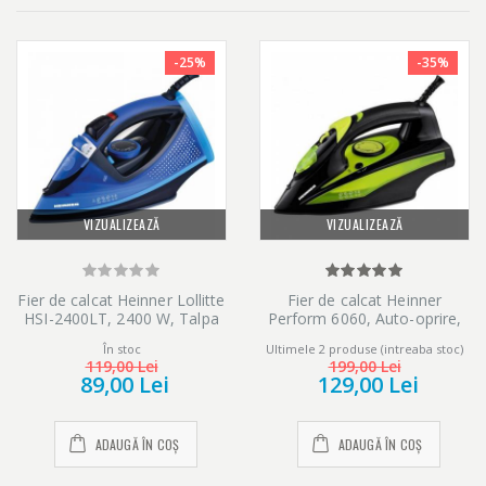
-25%
-35%
VIZUALIZEAZĂ
VIZUALIZEAZĂ
Fier de calcat Heinner Lollitte
Fier de calcat Heinner
HSI-2400LT, 2400 W, Talpa
Perform 6060, Auto-oprire,
ceramica, Albastru
2400 W, Talpa ceramica,
În stoc
Ultimele 2 produse (intreaba stoc)
Negru/verde
119,00 Lei
199,00 Lei
89,00 Lei
129,00 Lei
ADAUGĂ ÎN COȘ
ADAUGĂ ÎN COȘ