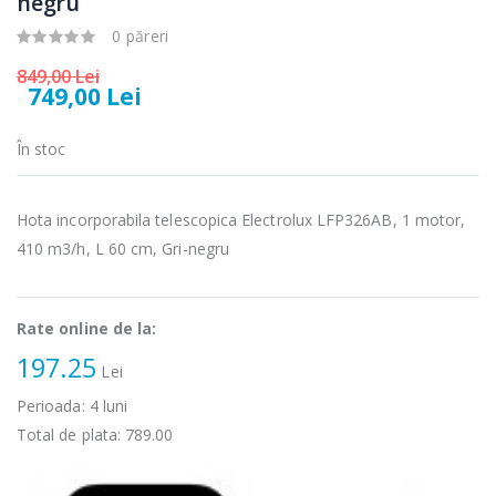
negru
Fierbator
Mixer vertical
-25%
-18%
electric cu filtru
Heinner HHB-
0 păreri
...
DC1000SSBK ...
849,00 Lei
749,00 Lei
89,00 Lei
139,00 Lei
Masina de tocat
Robot de
În stoc
-21%
-33%
carne Bosch ...
bucatarie
Heinner ...
549,00 Lei
Hota incorporabila telescopica Electrolux LFP326AB, 1 motor,
199,00 Lei
410 m3/h, L 60 cm, Gri-negru
Masina de tocat
Robot de
-33%
-14%
carne
bucatarie
NobeLTek ...
Heinner ...
Rate online de la:
199,00 Lei
299,00 Lei
197.25
Lei
Perioada:
4
luni
Total de plata:
789.00