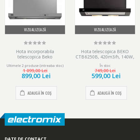
VIZUALIZEAZĂ
VIZUALIZEAZĂ
Hota incorporabila
Hota telescopica BEKO
telescopica Beko
CTB6250B, 420m3/h, 140W,
HNT61630X, Putere de
1 motor, negru
Ultimele 2 produse (intreaba stoc)
În stoc
absorbtie 659m3/h, 60 cm,
1 099,00 Lei
749,00 Lei
Inox
899,00 Lei
599,00 Lei
ADAUGĂ ÎN COȘ
ADAUGĂ ÎN COȘ
DATE DE CONTACT