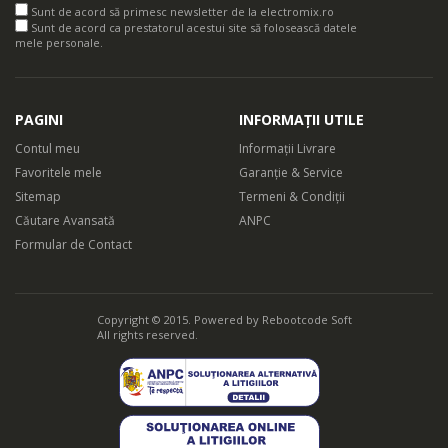
Sunt de acord să primesc newsletter de la electromix.ro
Sunt de acord ca prestatorul acestui site să folosească datele
mele personale.
PAGINI
INFORMAȚII UTILE
Contul meu
Informații Livrare
Favoritele mele
Garanție & Service
Sitemap
Termeni & Condiții
Căutare Avansată
ANPC
Formular de Contact
Copyright © 2015. Powered by
Rebootcode Soft
All rights reserved.