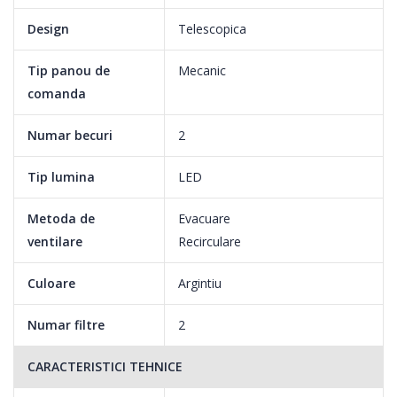
Design
Telescopica
Tip panou de
Mecanic
comanda
Numar becuri
2
Mai multa vizibilitate, mai putina energie consumata
Tip lumina
LED
Lumina LED eficienta energetic este ideala pentru bucatarie,
unde iluminarea este folosita frecvent, pentru perioada lungi de
Metoda de
Evacuare
timp. Stralucitoarea, durata lunga de functionare si consumul
ventilare
Recirculare
energetic eficient sunt caracteristici esential pentru bucatariile
moderne.
Culoare
Argintiu
Numar filtre
2
CARACTERISTICI TEHNICE