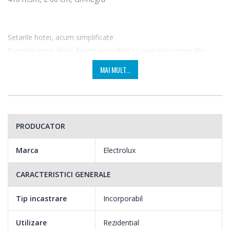
Setarile hotei, acum simplificate
Functiile hotei devin foarte accesibile cu ajutorul comenzilor
electronice intuitive. Reglati setarile pentru lumina sau viteza
MAI MULT...
ventilatorului pentru un gatit rapid si flexibil.
Filtru curat, aer curat
Acest filtru asigura protectie eficienta permanenta pentru
PRODUCATOR
bucataria dvs. In plus, deoarece este complet lavabil,
functioneaza pentru a asigura un aer mai curat in bucataria dvs.
Marca
Electrolux
pentru mai mult timp.
CARACTERISTICI GENERALE
Tip incastrare
Incorporabil
Utilizare
Rezidential