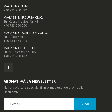
MAGAZIN ONLINE
:
+40 721 210 532
MAGAZIN MIERCUREA-CIUC
:
Str. Kossuth Lajos, Nr. 43
+40 733 090 990
MAGAZIN ODORHEIU-SECUIESC
:
Str. Rákóczi nr. 19
+40 734 773 003
MAGAZIN GHEORGHENI
:
Str. N. Bălcescu nr. 106
+40 721 210 432
ABONAȚI-VĂ LA NEWSLETTER
Nu rata ofertele speciale, fii informat legat de promoțiile
Electromix!