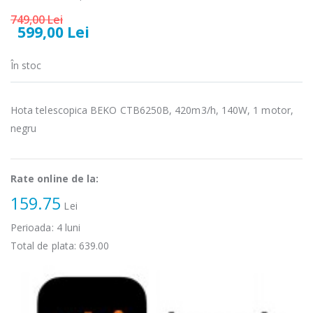
-15%
-21%
microunde
carne Bosch ...
749,00 Lei
Heinner ...
599,00 Lei
549,00 Lei
289,00 Lei
În stoc
Masina de tocat
Espressor
-33%
-33%
carne
automat
NobeLTek ...
Heinner ...
Hota telescopica BEKO CTB6250B, 420m3/h, 140W, 1 motor,
199,00 Lei
799,00 Lei
negru
Mixer vertical
Fierbator
-18%
-25%
Heinner HHB-
electric cu filtru
DC1000SSBK ...
...
Rate online de la:
159.75
139,00 Lei
89,00 Lei
Lei
Perioada:
4
luni
Total de plata:
639.00