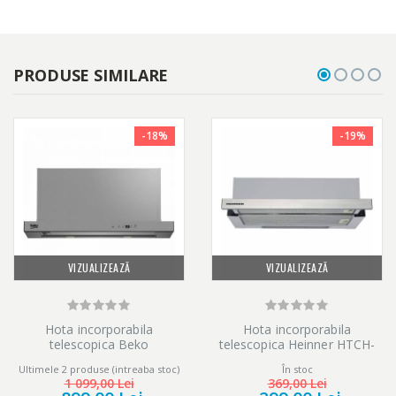
PRODUSE SIMILARE
-18%
-19%
VIZUALIZEAZĂ
VIZUALIZEAZĂ
Hota incorporabila
Hota incorporabila
telescopica Beko
telescopica Heinner HTCH-
HNT61630X, Putere de
440FS, Putere de absorbtie
Ultimele 2 produse (intreaba stoc)
În stoc
absorbtie 659m3/h, 60 cm,
325 mc/h, 1 motor, 60 cm,
1 099,00 Lei
369,00 Lei
Inox
Inox