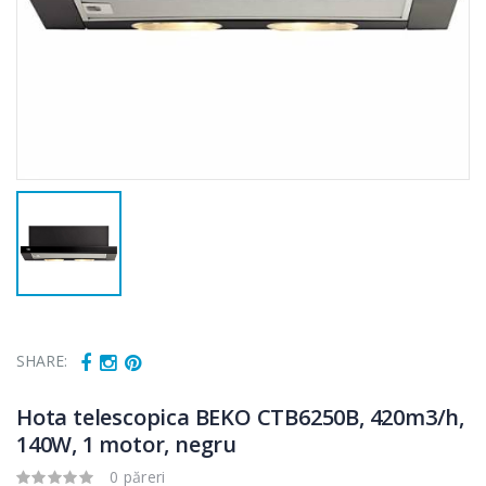
SHARE:
Hota telescopica BEKO CTB6250B, 420m3/h,
140W, 1 motor, negru
0 păreri
Cuptor cu
Masina de tocat