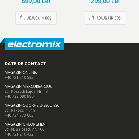
899,00 Lei
299,00 Lei
ADAUGĂ ÎN COȘ
ADAUGĂ ÎN COȘ
Panou din sticla
Aspectul elegant, forma atractiva si panoul din sticla ii ofera
hotei mai mult stil, aceasta fiind alegerea ideala pentru
pasionatii de design.
DATE DE CONTACT
MAGAZIN ONLINE
:
+40 721 210 532
MAGAZIN MIERCUREA-CIUC
:
Str. Kossuth Lajos, Nr. 43
+40 733 090 990
MAGAZIN ODORHEIU-SECUIESC
:
Str. Rákóczi nr. 19
+40 734 773 003
MAGAZIN GHEORGHENI
:
Str. N. Bălcescu nr. 106
+40 721 210 432