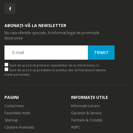
ABONAȚI-VĂ LA NEWSLETTER
Nu rata ofertele speciale, fii informat legat de promoțiile
Electromix!
Sunt de acord să primesc newsletter de la electromix.ro
Sunt de acord ca prestatorul acestui site să folosească datele
mele personale.
PAGINI
INFORMAȚII UTILE
Contul meu
Informații Livrare
Favoritele mele
Garanție & Service
Sitemap
Termeni & Condiții
Căutare Avansată
ANPC