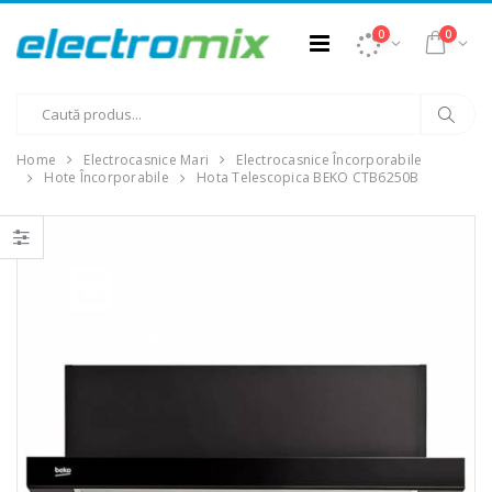
0
0
Home
Electrocasnice Mari
Electrocasnice Încorporabile
Hote Încorporabile
Hota Telescopica BEKO CTB6250B