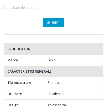
Capacitate de absorbtie
Stim cat de mult iti place sa gatesti pentru cei dragi. Dar de cele
MAI MULT...
mai multe ori bucatarie ta este plina de fum. Hota Beko, prin
puterea sa de absorbtie, iti este un aliat de nadejde. Acum poti
gati friptura preferata si in acelasi timp sa te bucuri de un miros
imbietor in casa.
PRODUCATOR
Marca
Beko
CARACTERISTICI GENERALE
Tip incastrare
Standard
Utilizare
Rezidential
Design
Telescopica