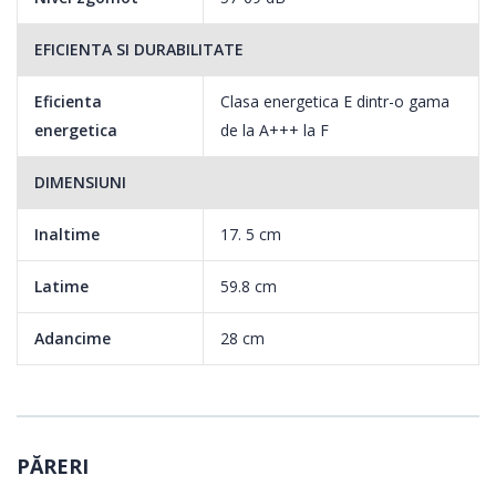
Filtru metalic anti grasime lavabil
EFICIENTA SI DURABILITATE
Cheltuielile de intretinere ale hotei sunt reduse datorita filtrelor
metalice anti-grasime care sunt lavabile si usor de curatat.
Eficienta
Clasa energetica E dintr-o gama
Aceste filter colecteaza particulele generate in timpul gatitului
energetica
de la A+++ la F
mentinand bucataria curata.
DIMENSIUNI
Inaltime
17. 5 cm
Latime
59.8 cm
Adancime
28 cm
PĂRERI