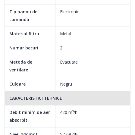
Tip panou de
Electronic
comanda
Material filtru
Metal
Numar becuri
2
Metoda de
Evacuare
ventilare
Iluminare halogen
Culoare
Negru
Iluminarea puternica cu halogen completeaza designul si
aspectul elegant al hotei Beko. Zona de gatit beneficiaza de o
CARACTERISTICI TEHNICE
luminozitate mult mai buna si eficienta energetica astfel incat
Debit minim de aer
420 m³/h
uitati de griji si va bucurati de placerea gatitului.
absorbit
Nivel zgomot
57-69 dB