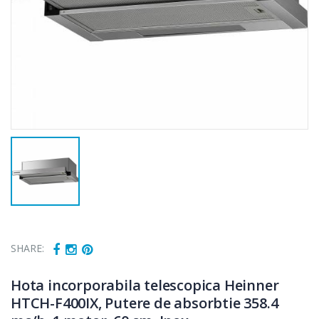
SHARE:
Hota incorporabila telescopica Heinner
HTCH-F400IX, Putere de absorbtie 358.4
Fierbator
Masina de tocat
-25%
-21%