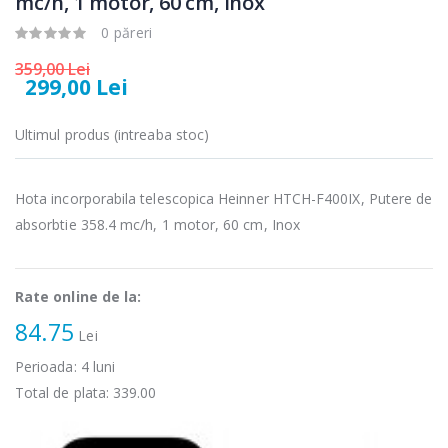
mc/h, 1 motor, 60 cm, Inox
electric cu filtru
carne Bosch ...
...
0 păreri
549,00 Lei
89,00 Lei
359,00 Lei
299,00 Lei
Masina de tocat
Frigider cu doua
-33%
-33%
carne
usi Heinner ...
NobeLTek ...
Ultimul produs (intreaba stoc)
799,00 Lei
199,00 Lei
Hota incorporabila telescopica Heinner HTCH-F400IX, Putere de
Mixer vertical
Masina de
-18%
-25%
Heinner HHB-
absorbtie 358.4 mc/h, 1 motor, 60 cm, Inox
spalat rufe
DC1000SSBK ...
frontala ...
139,00 Lei
1 199,00 Lei
Rate online de la:
84.75
Lei
Perioada:
4
luni
Total de plata:
339.00