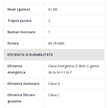
Nivel zgomot
61 dB
Trepte putere
2
Panou DIN sticla neagra
Hota telescopica Heinner HTCH-F400GBK isi poate gasi loc in
Numar motoare
1
orice bucatarie, fie ea moderna sau
traditionala, datorita panoulului de sticla neagra.
Putere
69.79 kWh
EFICIENTA SI DURABILITATE
Dimensiuni: 59.5 x 28.2 - 46.3 x 20 cm
Designul telescopic face ca hota sa ocupe minimul de spatiu
Eficienta
Clasa energetica D dintr-o gama
atunci cand nu gatesti si sa o poti
energetica
de la A+++ la F
extinde la nevoie pentru o absorbtie cat mai eficienta.
Eficienta iluminare
Clasa G
Eficienta filtrare
Clasa C
grasime