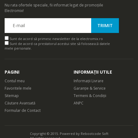
Nu rata ofertele speciale, fii informat legat de promoțiile
Electromix!
Sunt de acord să primesc newsletter de la electromix.ro
Sunt de acord ca prestatorul acestui site să folosească datele
mele personale.
PAGINI
INFORMAȚII UTILE
Contul meu
Informații Livrare
Favoritele mele
Garanție & Service
Sitemap
Termeni & Condiții
Căutare Avansată
ANPC
Formular de Contact
Copyright © 2015. Powered by
Rebootcode Soft