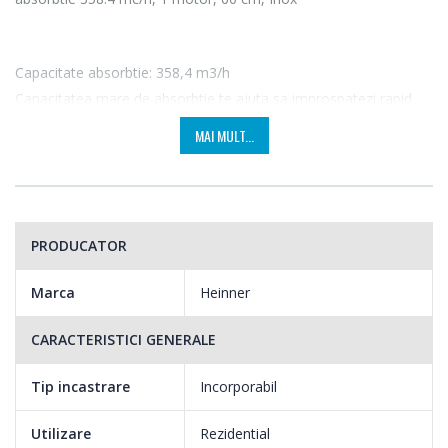
Capacitate absorbtie: 358,4 m3/h
Capacitatea mare de absorbtie te ajuta sa improspatezi rapid
aerul din bucatarie.
MAI MULT...
PRODUCATOR
Marca
Heinner
CARACTERISTICI GENERALE
Tip incastrare
Incorporabil
Utilizare
Rezidential
2 trepte de putere