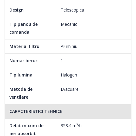
Beneficiind de doua nivele de putere, poti regla capacitatea de
Design
Telescopica
absorbtie a hotei in functie de
nevoile tale.
Tip panou de
Mecanic
comanda
2 filtre din aluminiu
Material filtru
Aluminiu
Hota telescopica Heinner HTCH-F400IX este dotata cu doua
filtre din aluminiu detasabile, usor de
Numar becuri
1
spalat si de intretinut
Tip lumina
Halogen
Metoda de
Evacuare
ventilare
CARACTERISTICI TEHNICE
Debit maxim de
358.4 m³/h
aer absorbit