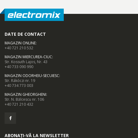
DATE DE CONTACT
MAGAZIN ONLINE
:
+40 721 210 532
MAGAZIN MIERCUREA-CIUC
:
Str. Kossuth Lajos, Nr. 43
+40 733 090 990
MAGAZIN ODORHEIU-SECUIESC
:
Str. Rákóczi nr. 19
+40 734 773 003
MAGAZIN GHEORGHENI
:
Str. N. Bălcescu nr. 106
+40 721 210 432
ABONAȚI-VĂ LA NEWSLETTER