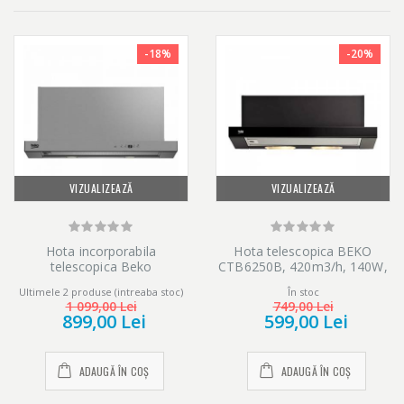
-18%
-20%
VIZUALIZEAZĂ
VIZUALIZEAZĂ
Hota incorporabila
Hota telescopica BEKO
telescopica Beko
CTB6250B, 420m3/h, 140W,
HNT61630X, Putere de
1 motor, negru
Ultimele 2 produse (intreaba stoc)
În stoc
absorbtie 659m3/h, 60 cm,
1 099,00 Lei
749,00 Lei
Inox
899,00 Lei
599,00 Lei
ADAUGĂ ÎN COȘ
ADAUGĂ ÎN COȘ