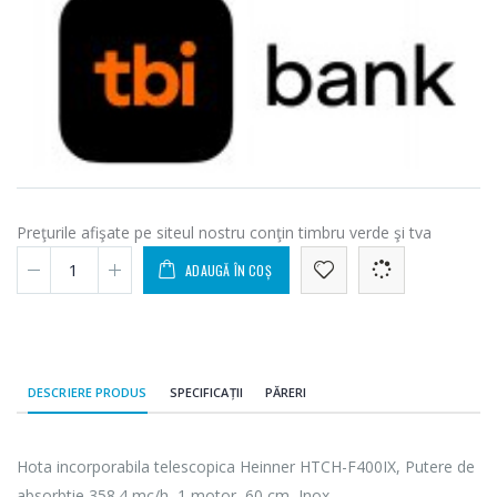
Preţurile afişate pe siteul nostru conţin timbru verde şi tva
ADAUGĂ ÎN COȘ
DESCRIERE PRODUS
SPECIFICAȚII
PĂRERI
Hota incorporabila telescopica Heinner HTCH-F400IX, Putere de
absorbtie 358.4 mc/h, 1 motor, 60 cm, Inox