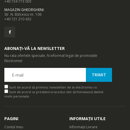
+40 734 773 003
MAGAZIN GHEORGHENI
:
Str. N. Bălcescu nr. 106
+40 721 210 432
ABONAȚI-VĂ LA NEWSLETTER
Nu rata ofertele speciale, fii informat legat de promoțiile
Electromix!
Sunt de acord să primesc newsletter de la electromix.ro
Sunt de acord ca prestatorul acestui site să folosească datele
mele personale.
PAGINI
INFORMAȚII UTILE
Contul meu
Informații Livrare