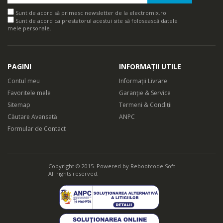
Sunt de acord să primesc newsletter de la electromix.ro
Sunt de acord ca prestatorul acestui site să folosească datele
mele personale.
PAGINI
INFORMAȚII UTILE
Contul meu
Informații Livrare
Favoritele mele
Garanție & Service
Sitemap
Termeni & Condiții
Căutare Avansată
ANPC
Formular de Contact
Copyright © 2015. Powered by
Rebootcode Soft
All rights reserved.