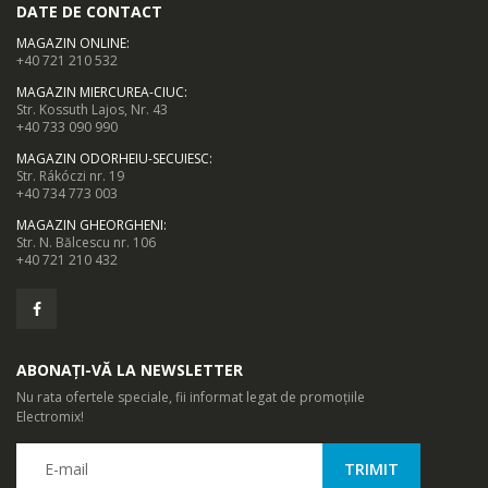
DATE DE CONTACT
cazul intreruperii accidentale a flacarii la plita in timpul
MAGAZIN ONLINE
:
functionarii.
+40 721 210 532
MAGAZIN MIERCUREA-CIUC
:
Str. Kossuth Lajos, Nr. 43
+40 733 090 990
MAGAZIN ODORHEIU-SECUIESC
:
Str. Rákóczi nr. 19
Timer
+40 734 773 003
MAGAZIN GHEORGHENI
:
Seteaza timpul predefinit de gatire si oprirea cuptorului la
Str. N. Bălcescu nr. 106
+40 721 210 432
incheierea programului.
ABONAȚI-VĂ LA NEWSLETTER
Nu rata ofertele speciale, fii informat legat de promoțiile
Electromix!