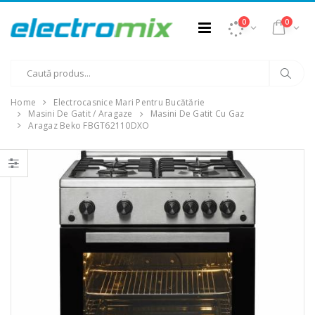
0
0
Home
Electrocasnice Mari Pentru Bucătărie
Masini De Gatit / Aragaze
Masini De Gatit Cu Gaz
Aragaz Beko FBGT62110DXO