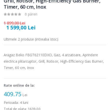
Grill, Rotisor, High-Efficiency Gas Burner,
-15%
-25%
microunde
electric cu filtru
Timer, 60 cm, Inox
Heinner ...
...
0 păreri
289,00 Lei
89,00 Lei
1 899,00 Lei
Cuptor cu
Masina de tocat
1 599,00 Lei
-17%
-21%
microunde
carne Bosch ...
incorporabil, ...
Ultimele 2 produse (intreaba stoc)
549,00 Lei
1 499,00 Lei
Masina de tocat
Espressor
Aragaz Beko FBGT62110DXO, Gaz, 4 arzatoare, Aprindere
-33%
-33%
carne
automat
electrica plita/cuptor, Grill, Rotisor, High-Efficiency Gas Burner,
NobeLTek ...
Heinner ...
Timer, 60 cm, Inox
199,00 Lei
799,00 Lei
Rate online de la:
409.75
Lei
Perioada:
4
luni
Total de plata:
1639.00