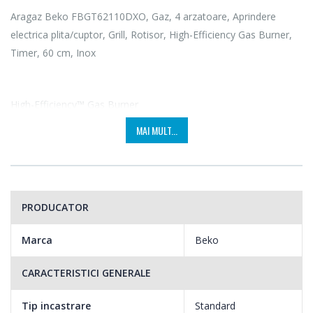
Aragaz Beko FBGT62110DXO, Gaz, 4 arzatoare, Aprindere
electrica plita/cuptor, Grill, Rotisor, High-Efficiency Gas Burner,
Timer, 60 cm, Inox
High-Efficiency™ Gas Burner
MAI MULT...
Arzatoarele cu eficienta ridicata de la Beko iti vor oferi
momentul de magie de care ai nevoie atunci cand te grabesti.
Timpul petrecut in bucatarie va scadea considerabil, iar tu vei
putea astfel gati mult mai economic si mai repede.
PRODUCATOR
Marca
Beko
CARACTERISTICI GENERALE
Tip incastrare
Standard