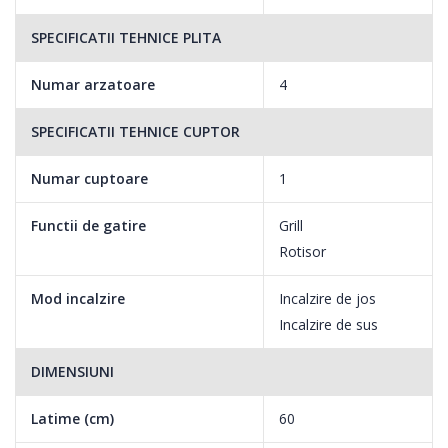
SPECIFICATII TEHNICE PLITA
Numar arzatoare
4
CleanZone™
SPECIFICATII TEHNICE CUPTOR
Geamul usii cuptorului este acoperit cu un strat special care
Numar cuptoare
1
permite o curatare usoara, fara a fi necesara utilizarea unor
solutii specializate de curatare.
Functii de gatire
Grill
Rotisor
Rotisor
Mod incalzire
Incalzire de jos
Incalzire de sus
Acum te poti bucura de preparatele preferate la rotisor chiar la
tine acasa. Accesoriul pozitionat in centrul aragazului permite
DIMENSIUNI
coacerea uniforma a alimentelor, acestea fiind rotite permanent
in timpul gatirii.
Latime (cm)
60