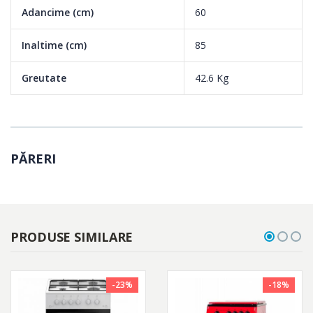
Adancime (cm)
60
Inaltime (cm)
85
Greutate
42.6 Kg
PĂRERI
PRODUSE SIMILARE
-23%
-18%