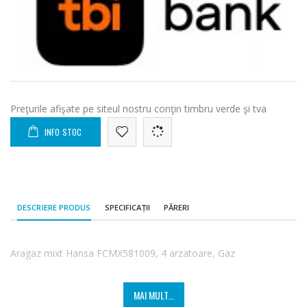
Preţurile afişate pe siteul nostru conţin timbru verde şi tva
INFO STOC
DESCRIERE PRODUS
SPECIFICAȚII
PĂRERI
Aragaz mixt Hansa FCMX581009, 4 arzatoare, Gaz
MAI MULT...