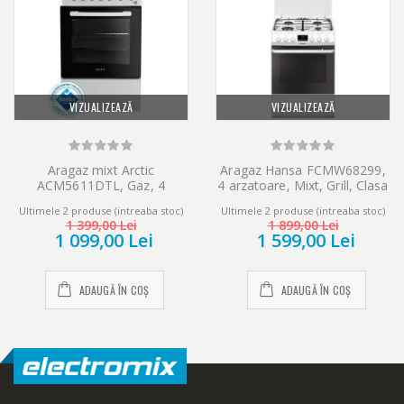
VIZUALIZEAZĂ
VIZUALIZEAZĂ
Aragaz mixt Arctic
Aragaz Hansa FCMW68299,
ACM5611DTL, Gaz, 4
4 arzatoare, Mixt, Grill, Clasa
arzatoare, Arzatoare cu
A, 60 cm, Alb
Ultimele 2 produse (intreaba stoc)
Ultimele 2 produse (intreaba stoc)
eficienta ridicata, Timer, 50
1 399,00 Lei
1 899,00 Lei
cm, Alb
1 099,00 Lei
1 599,00 Lei
ADAUGĂ ÎN COȘ
ADAUGĂ ÎN COȘ