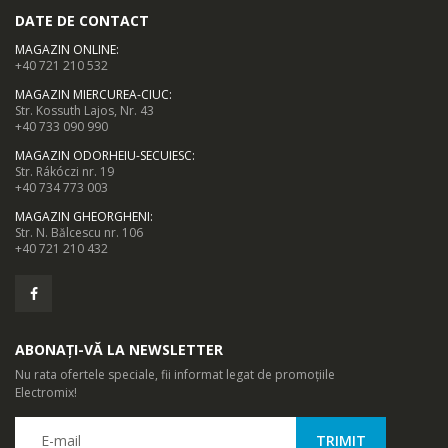
DATE DE CONTACT
MAGAZIN ONLINE
:
+40 721 210 532
MAGAZIN MIERCUREA-CIUC
:
Str. Kossuth Lajos, Nr. 43
+40 733 090 990
MAGAZIN ODORHEIU-SECUIESC
:
Str. Rákóczi nr. 19
+40 734 773 003
MAGAZIN GHEORGHENI
:
Str. N. Bălcescu nr. 106
+40 721 210 432
ABONAȚI-VĂ LA NEWSLETTER
Nu rata ofertele speciale, fii informat legat de promoțiile
Electromix!