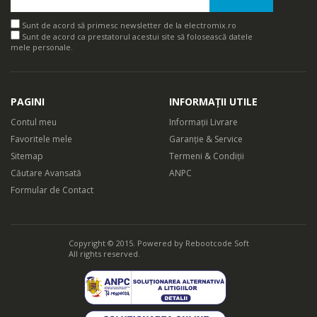
Sunt de acord să primesc newsletter de la electromix.ro
Sunt de acord ca prestatorul acestui site să folosească datele
mele personale.
PAGINI
INFORMAȚII UTILE
Contul meu
Informații Livrare
Favoritele mele
Garanție & Service
Sitemap
Termeni & Condiții
Căutare Avansată
ANPC
Formular de Contact
Copyright © 2015. Powered by
Rebootcode Soft
All rights reserved.