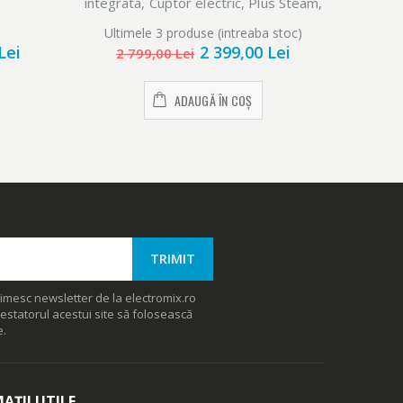
integrata, Cuptor electric, Plus Steam,
integrat
AirFry, Timer, Grill electric, Clasa A, 60
AirFry, 
Ultimele 3 produse (intreaba stoc)
Ulti
cm, Alb
Lei
2 399,00 Lei
2 799,00 Lei
2 
ADAUGĂ ÎN COȘ
imesc newsletter de la electromix.ro
estatorul acestui site să folosească
e.
AȚII UTILE