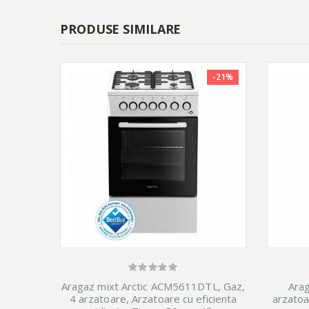
PRODUSE SIMILARE
-21%
Aragaz mixt Arctic ACM5611DTL, Gaz,
Ara
4 arzatoare, Arzatoare cu eficienta
arzatoar