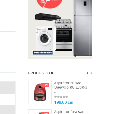
PRODUSE TOP
a de tocat carne
Aspirator cu sac
-33%
-25%
...
Daewoo RC-230R-3,
...
00 Lei
199,00 Lei
a de tocat carne
Aspirator fara sac
-33%
-24%