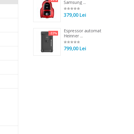
Tek ...
Samsung ...
00 Lei
379,00 Lei
 vertical Heinner
Espressor automat
-25%
-33%
DC1000SSBK ...
Heinner ...
00 Lei
799,00 Lei