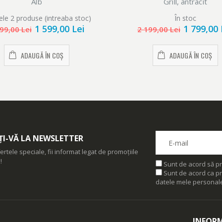
Alb
Grill, antracit
ele 2 produse (intreaba stoc)
În stoc
1 599,00 Lei
1 799,00 
99,00 Lei
2 199,00 Lei
ADAUGĂ ÎN COȘ
ADAUGĂ ÎN COȘ
I-VĂ LA NEWSLETTER
ertele speciale, fii informat legat de promoțiile
!
Sunt de acord să pr
Sunt de acord ca pr
datele mele personal
INFORM