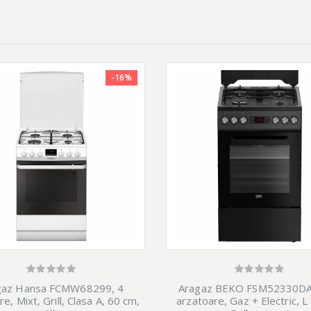
-16%
gaz Hansa FCMW68299, 4
Aragaz BEKO FSM52330DA
e, Mixt, Grill, Clasa A, 60 cm,
arzatoare, Gaz + Electric, L