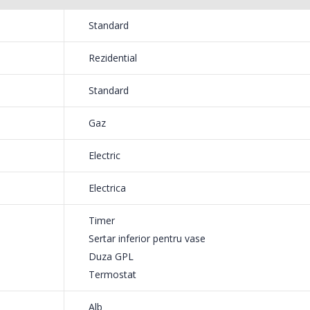
NobeL
Heinner ...
Standard
199,
799,00 Lei
Rezidential
Mixer
Masina de spalat rufe
-18%
-25%
HHB-
frontala ...
Standard
139,
1 199,00 Lei
Gaz
Electric
Electrica
Timer
Sertar inferior pentru vase
Duza GPL
Termostat
Alb