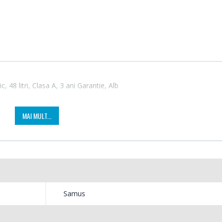
48 litri, Clasa A, 3 ani Garantie, Alb
MAI MULT...
Fierbator electric cu
Masin
-25%
-21%
filtru ...
Bosch 
89,00 Lei
549,
Samus
Masin
Frigider cu doua usi
-33%
-33%