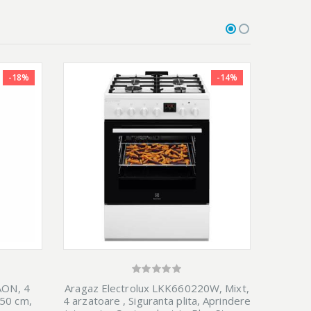
-18%
-14%
ON, 4
Aragaz Electrolux LKK660220W, Mixt,
Aragaz 
 50 cm,
4 arzatoare , Siguranta plita, Aprindere
4 arzato