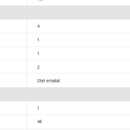
4
1
1
2
Otel emailat
1
48