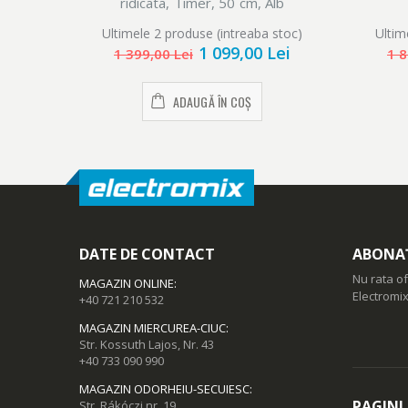
ridicata, Timer, 50 cm, Alb
Ultimele 2 produse (intreaba stoc)
Ultim
1 099,00 Lei
1 399,00 Lei
1 8
ADAUGĂ ÎN COȘ
DATE DE CONTACT
ABONAȚ
Nu rata of
MAGAZIN ONLINE
:
Electromix
+40 721 210 532
MAGAZIN MIERCUREA-CIUC
:
Str. Kossuth Lajos, Nr. 43
+40 733 090 990
MAGAZIN ODORHEIU-SECUIESC
:
PAGINI
Str. Rákóczi nr. 19