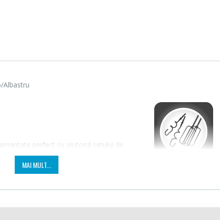
b/Albastru
amantate perfect cu ajutorul setului de
Fierbator electric cu
Mixer
-25%
-18%
filtru ...
HHB-
cu mixerul cu bol HEINNER HMB-350.
MAI MULT...
and considerabil timpul alocat gatitului.
89,00 Lei
139,
Masina de tocat carne
Robot
-21%
-33%
Bosch ...
Heinne