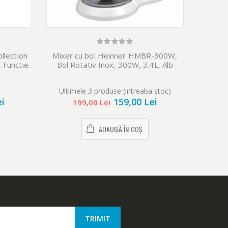
llection
Mixer cu bol Heinner HMBR-300W,
Mixe
 Functie
Bol Rotativ Inox, 300W, 3.4L, Alb
trept
Ultimele 3 produse (intreaba stoc)
ei
159,00 Lei
199,00 Lei
ADAUGĂ ÎN COȘ