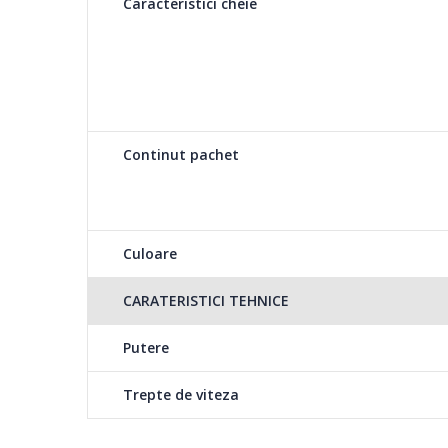
Caracteristici cheie
5 viteze + functie Turbo
Ai 5 trepte de control al vitezei si functia „Turbo” care 
maxima de rotatie, fiind de folos in special atunci cand
mai groasa. Astfel, acestea vor omogenizate mai usor si 
putin, prelungind durata de viata a aparatului.
Continut pachet
Culoare
CARATERISTICI TEHNICE
Putere
Trepte de viteza