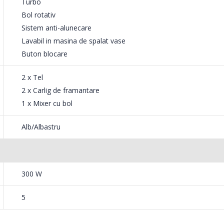
Turbo
Bol rotativ
Sistem anti-alunecare
tureaza instant motorul mixerului la viteza
Lavabil in masina de spalat vase
 ai de amestecat alimente cu o consistenta
Buton blocare
mai rapid, iar motorul va fi solicitat mai
2 x Tel
2 x Carlig de framantare
1 x Mixer cu bol
Alb/Albastru
300 W
5