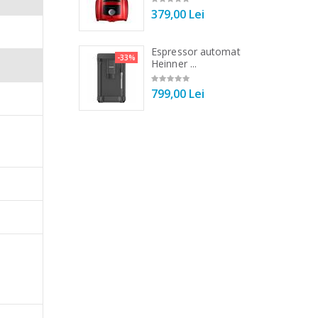
00 Lei
379,00 Lei
or, la
ucatarie.
 de bucatarie
Espressor automat
-33%
-33%
r ...
Heinner ...
00 Lei
799,00 Lei
ultand un