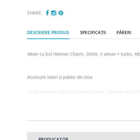
SHARE:
DESCRIERE PRODUS
SPECIFICAȚII
PĂRERI
Mixer cu bol Heinner Charm, 300W, 5 viteze + turbo, Al
Accesorii: teluri si palete din inox
Toate retetele tale sunt batute spuma, amestecate si fr
accesorii: teluri si palete din inox care vin la pachet 
Preparatele preferate sunt gata in cateva secunde, scurt
Bol rotativ 2.5L
PRODUCATOR