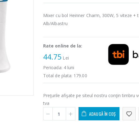
Mixer cu bol Heinner Charm, 300W, 5 viteze + 
Alb/Albastru
Rate online de la:
44.75
Lei
Perioada:
4
luni
Total de plata:
179.00
Preţurile afişate pe siteul nostru conţin timbru v
tva
ADAUGĂ ÎN COȘ