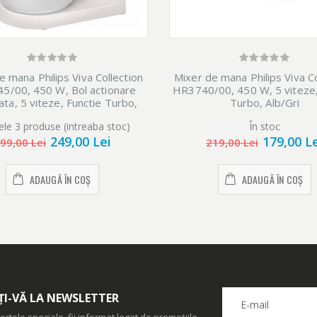
e mana Philips Viva Collection
Mixer de mana Philips Viva Co
5/00, 450 W, Bol actionare
HR3740/00, 450 W, 5 viteze,
ta, 5 viteze, Functie Turbo,
Turbo, Alb/Gri
Alb/Gri
ele 3 produse (intreaba stoc)
În stoc
249,00 Lei
179,00 L
99,00 Lei
219,00 Lei
ADAUGĂ ÎN COȘ
ADAUGĂ ÎN COȘ
I-VĂ LA NEWSLETTER