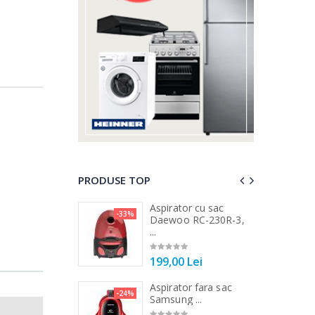
PRODUSE TOP
 vertical Heinner
Aspirator cu sac
-33%
-25%
DC1000SSBK ...
Daewoo RC-230R-3,
...
00 Lei
199,00 Lei
 de bucatarie
Aspirator fara sac
-21%
-24%
r ...
Samsung ...