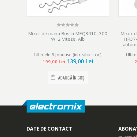
Mixer de mana Bosch MFQ3010, 300
Mixer d
W, 2 Viteze, Alb
HR374
automa
Ultimele 3 produse (intreaba stoc)
Ultim
139,00 Lei
199,00 Lei
2
ADAUGĂ ÎN COȘ
DATE DE CONTACT
ABONAȚ