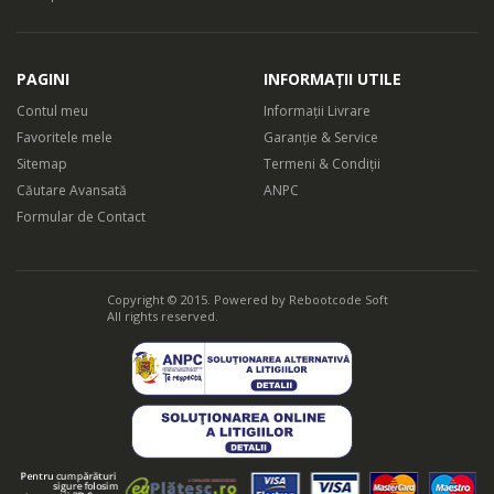
PAGINI
INFORMAȚII UTILE
Contul meu
Informații Livrare
Favoritele mele
Garanție & Service
Sitemap
Termeni & Condiții
Căutare Avansată
ANPC
Formular de Contact
Copyright © 2015. Powered by
Rebootcode Soft
All rights reserved.