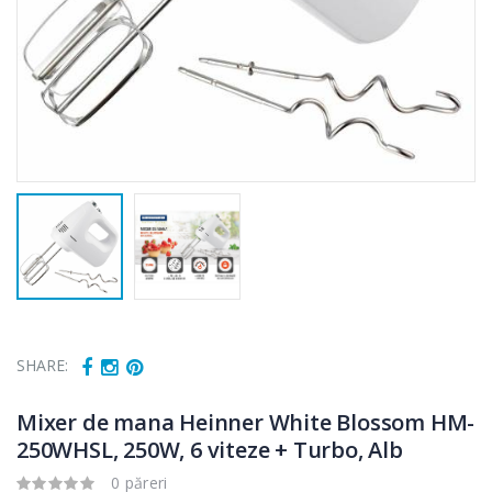
SHARE:
Mixer de mana Heinner White Blossom HM-
250WHSL, 250W, 6 viteze + Turbo, Alb
Cuptor cu
Fierbator
0 păreri
-15%
-25%