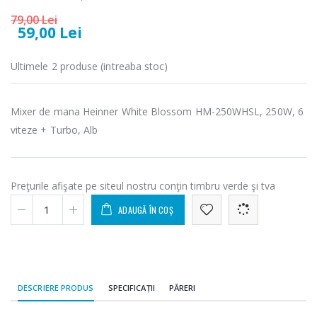
microunde
electric cu filtru
Heinner ...
...
79,00 Lei
59,00 Lei
289,00 Lei
89,00 Lei
Ultimele 2 produse (intreaba stoc)
Cuptor cu
Masina de tocat
-17%
-21%
microunde
carne Bosch ...
incorporabil, ...
549,00 Lei
Mixer de mana Heinner White Blossom HM-250WHSL, 250W, 6
1 499,00 Lei
viteze + Turbo, Alb
Masina de tocat
Espressor
-33%
-33%
carne
automat
NobeLTek ...
Heinner ...
Preţurile afişate pe siteul nostru conţin timbru verde şi tva
199,00 Lei
799,00 Lei
ADAUGĂ ÎN COȘ
DESCRIERE PRODUS
SPECIFICAȚII
PĂRERI