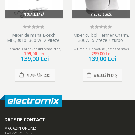
VIZUALIZEAZĂ
VIZUALIZEAZĂ
Mixer de mana Bosch
Mixer cu bol Heinner Charm,
MFQ3010, 300 W, 2 Viteze,
300W, 5 viteze + turbo,
Alb
Alb/Albastru
Ultimele 3 produse (intreaba stoc)
Ultimele 3 produse (intreaba stoc)
199,00 Lei
299,00 Lei
139,00 Lei
139,00 Lei
ADAUGĂ ÎN COȘ
ADAUGĂ ÎN COȘ
DATE DE CONTACT
MAGAZIN ONLINE
:
+40 721 210 532