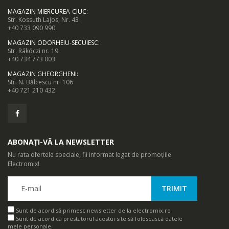
MAGAZIN MIERCUREA-CIUC
:
Str. Kossuth Lajos, Nr. 43
+40 733 090 990
MAGAZIN ODORHEIU-SECUIESC
:
Str. Rákóczi nr. 19
+40 734 773 003
MAGAZIN GHEORGHENI
:
Str. N. Bălcescu nr. 106
+40 721 210 432
ABONAȚI-VĂ LA NEWSLETTER
Nu rata ofertele speciale, fii informat legat de promoțiile
Electromix!
Sunt de acord să primesc newsletter de la electromix.ro
Sunt de acord ca prestatorul acestui site să folosească datele
mele personale.