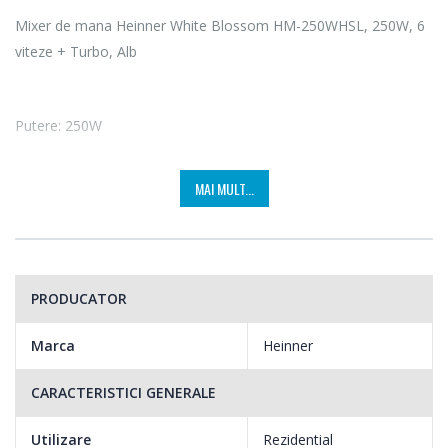
Mixer de mana Heinner White Blossom HM-250WHSL, 250W, 6
viteze + Turbo, Alb
Putere: 250W
Cu o putere de 250W, mixerul de mana Heinner HM-250WHSL
MAI MULT...
amesteca si framanta, pentru ca tu sa prepari acasa, simplu si
rapid , cele mai gustoase preparate. In plus, acesta se curata
foarte usor si nu ocupa mult spatiu, fiind un real ajutor in orice
bucatarie.
PRODUCATOR
Marca
Heinner
Teluri si carlige din inox
CARACTERISTICI GENERALE
Toate ingredientele sunt batute spuma, amestecate si
framantate eficient cu cele 2 seturi de teluri si carlige.
Utilizare
Rezidential