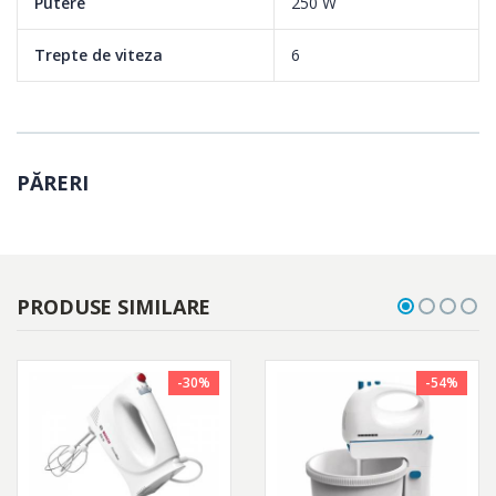
Putere
250 W
Trepte de viteza
6
PĂRERI
PRODUSE SIMILARE
-30%
-54%