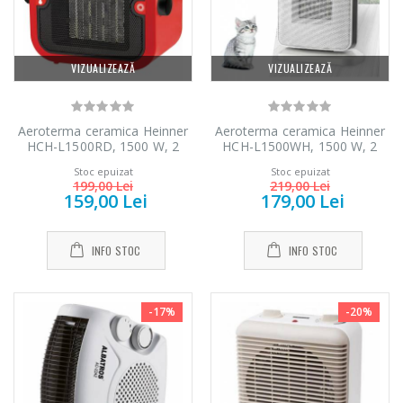
-18%
-25%
Heinner HHB-
cu filtru ...
DC1000SSBK ...
89,00 Lei
139,00 Lei
VIZUALIZEAZĂ
VIZUALIZEAZĂ
Aeroterma ceramica Heinner
Aeroterma ceramica Heinner
HCH-L1500RD, 1500 W, 2
HCH-L1500WH, 1500 W, 2
trepte de putere, termostat
trepte de putere, termostat
Stoc epuizat
Stoc epuizat
reglabil, Rosu
reglabil, Alb
199,00 Lei
219,00 Lei
159,00 Lei
179,00 Lei
INFO STOC
INFO STOC
-17%
-20%