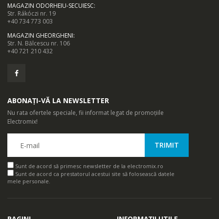
MAGAZIN ODORHEIU-SECUIESC
:
Str. Rákóczi nr. 19
+40 734 773 003
MAGAZIN GHEORGHENI
:
Str. N. Bălcescu nr. 106
+40 721 210 432
ABONAȚI-VĂ LA NEWSLETTER
Nu rata ofertele speciale, fii informat legat de promoțiile
Electromix!
Sunt de acord să primesc newsletter de la electromix.ro
Sunt de acord ca prestatorul acestui site să folosească datele
mele personale.
PAGINI
INFORMAȚII UTILE