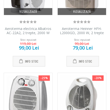
VIZUALIZEAZĂ
VIZUALIZEAZĂ
Aeroterma electrica Albatros
Aeroterma Heinner HFH-
AC-22A2, 2 trepte, 2000 W
L2000GD, 2000 W, 2 trepte
de putere, termostat reglabil,
Stoc epuizat
Stoc epuizat
Alb/Auriu
119,00 Lei
99,00 Lei
99,00 Lei
79,00 Lei
INFO STOC
INFO STOC
-25%
-20%