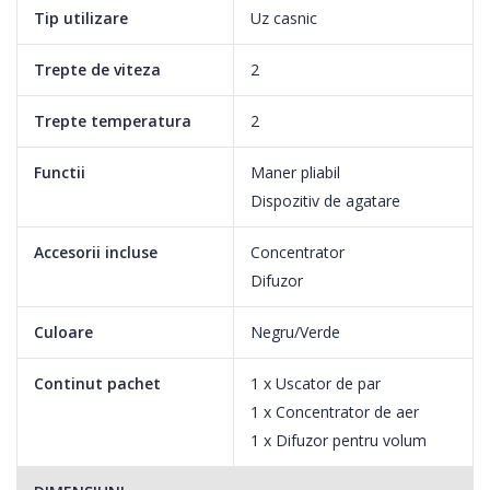
Tip utilizare
Uz casnic
Trepte de viteza
2
Trepte temperatura
2
Functii
Maner pliabil
Design compact
Dispozitiv de agatare
Multumita celor doua accesorii atasabile pentru calatorii, iti poti
Accesorii incluse
Concentrator
crea coafura preferata oriunde te-ai afla.
Difuzor
Concentratorul este ideal pentru o coafare cu precizie si pentru
Culoare
Negru/Verde
a obtine un par drept, in timp ce difuzorul poate oferi mai mult
volum parului si poate forma bucle.
Continut pachet
1 x Uscator de par
1 x Concentrator de aer
In plus, acest uscator are voltaj universal, asa ca il poti folosi
1 x Difuzor pentru volum
oriunde pe glob.