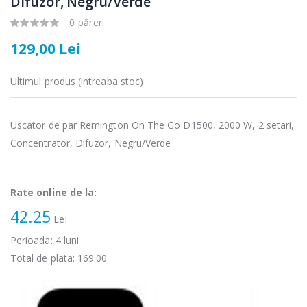
Difuzor, Negru/Verde
0 păreri
129,00 Lei
Ultimul produs (intreaba stoc)
Fierbator
Mixer vertical
-25%
-18%
electric cu filtru
Heinner HHB-
...
DC1000SSBK ...
Uscator de par Remington On The Go D1500, 2000 W, 2 setari,
89,00 Lei
139,00 Lei
Concentrator, Difuzor, Negru/Verde
Masina de tocat
Robot de
-21%
-33%
carne Bosch ...
bucatarie
Heinner ...
Rate online de la:
549,00 Lei
42.25
199,00 Lei
Lei
Perioada:
4
luni
Masina de tocat
Robot de
-33%
-14%
carne
bucatarie
Total de plata:
169.00
NobeLTek ...
Heinner ...
199,00 Lei
299,00 Lei