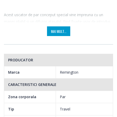
Acest uscator de par conceput special vine impreuna cu un
maner pliabil si un difuzor atasabil, fiind foarte usor de introdus
in orice bagaj.
MAI MULT...
Avand doua trepte de temperatura si un motor puternic de
2000W, poti conta pe acest uscator oriunde, oricand.
PRODUCATOR
Marca
Remington
CARACTERISTICI GENERALE
Zona corporala
Par
Tip
Travel