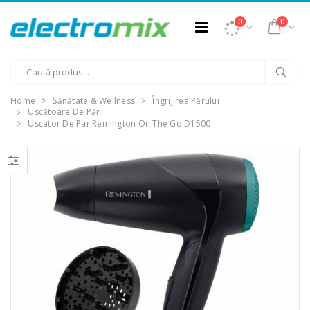
0
0
Home
Sănătate & Wellness
Îngrijirea Părului
Uscătoare De Păr
Uscator De Par Remington On The Go D1500