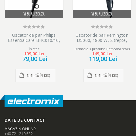
VIZUALIZEAZĂ
VIZUALIZEAZĂ
Uscator de par Philips
Uscator de par Remington
EssentialCare BHC010/10,
D5000, 1800 W, 2 trepte,
1200 W, 3 setari
negru
În stoc
Ultimele 3 produse (intreaba stoc)
temperatura, maner pliant,
109,00 Lei
149,00 Lei
Negru
79,00 Lei
119,00 Lei
ADAUGĂ ÎN COȘ
ADAUGĂ ÎN COȘ
DATE DE CONTACT
MAGAZIN ONLINE
:
+40 721 210 532