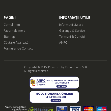
PAGINI
INFORMAȚII UTILE
Contul meu
Informații Livrare
Favoritele mele
Garanție & Service
Sitemap
Termeni & Condiții
Căutare Avansată
ANPC
Formular de Contact
Copyright © 2015. Powered by
Rebootcode Soft
All rights reserved.