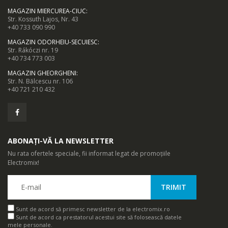
MAGAZIN MIERCUREA-CIUC
:
Str. Kossuth Lajos, Nr. 43
+40 733 090 990
MAGAZIN ODORHEIU-SECUIESC
:
Str. Rákóczi nr. 19
+40 734 773 003
MAGAZIN GHEORGHENI
:
Str. N. Bălcescu nr. 106
+40 721 210 432
ABONAȚI-VĂ LA NEWSLETTER
Nu rata ofertele speciale, fii informat legat de promoțiile
Electromix!
Sunt de acord să primesc newsletter de la electromix.ro
Sunt de acord ca prestatorul acestui site să folosească datele
mele personale.