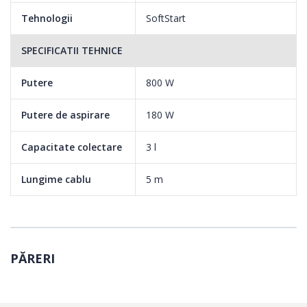
Tehnologii
SoftStart
SPECIFICATII TEHNICE
Putere
800 W
Putere de aspirare
180 W
Capacitate colectare
3 l
Lungime cablu
5 m
PĂRERI