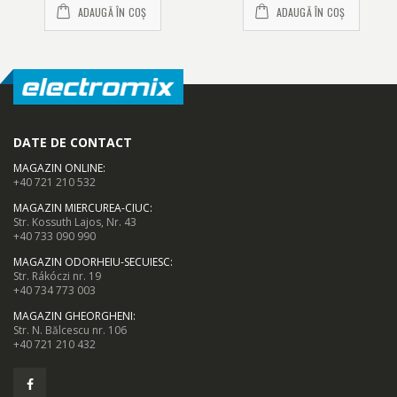
ADAUGĂ ÎN COȘ
ADAUGĂ ÎN COȘ
DATE DE CONTACT
MAGAZIN ONLINE
:
+40 721 210 532
MAGAZIN MIERCUREA-CIUC
:
Str. Kossuth Lajos, Nr. 43
+40 733 090 990
MAGAZIN ODORHEIU-SECUIESC
:
Str. Rákóczi nr. 19
+40 734 773 003
MAGAZIN GHEORGHENI
:
Str. N. Bălcescu nr. 106
+40 721 210 432