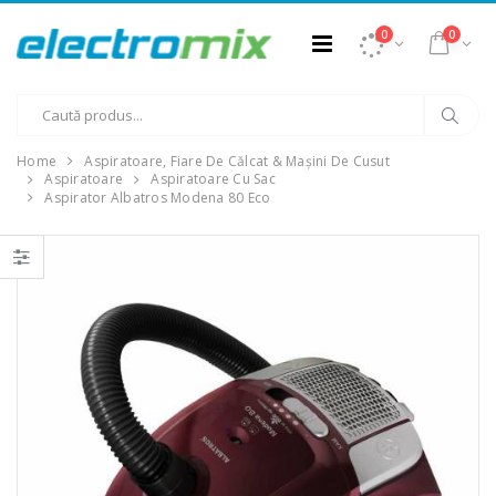
0
0
Home
Aspiratoare, Fiare De Călcat & Mașini De Cusut
Aspiratoare
Aspiratoare Cu Sac
Aspirator Albatros Modena 80 Eco