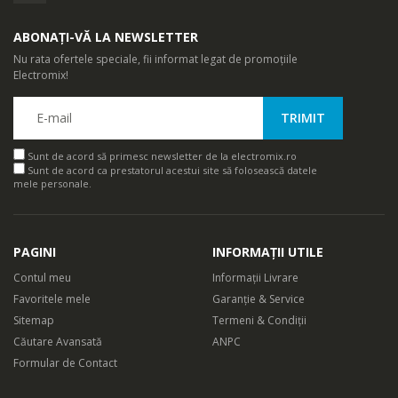
ABONAȚI-VĂ LA NEWSLETTER
Nu rata ofertele speciale, fii informat legat de promoțiile
Electromix!
Sunt de acord să primesc newsletter de la electromix.ro
Sunt de acord ca prestatorul acestui site să folosească datele
mele personale.
PAGINI
INFORMAȚII UTILE
Contul meu
Informații Livrare
Favoritele mele
Garanție & Service
Sitemap
Termeni & Condiții
Căutare Avansată
ANPC
Formular de Contact