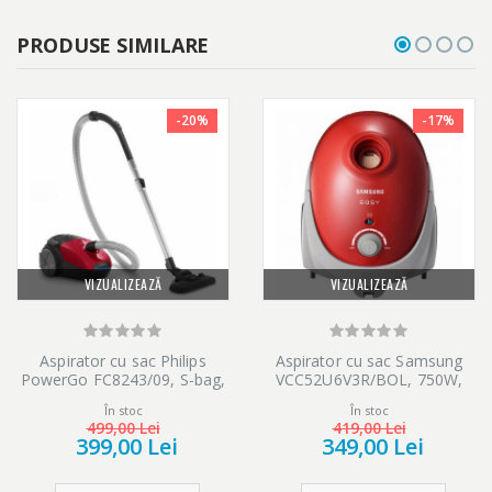
PRODUSE SIMILARE
-20%
-17%
VIZUALIZEAZĂ
VIZUALIZEAZĂ
Aspirator cu sac Philips
Aspirator cu sac Samsung
PowerGo FC8243/09, S-bag,
VCC52U6V3R/BOL, 750W,
750 W, Eticheta Energetica
2.5l, perie aspirare 2 pasi,
În stoc
În stoc
AAA, Filtru Antialergic, Tub
variator putere, Rosu
499,00 Lei
419,00 Lei
Telescopic, Rosu
399,00 Lei
349,00 Lei