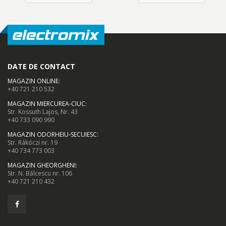
DATE DE CONTACT
MAGAZIN ONLINE
:
+40 721 210 532
MAGAZIN MIERCUREA-CIUC
:
Str. Kossuth Lajos, Nr. 43
+40 733 090 990
MAGAZIN ODORHEIU-SECUIESC
:
Str. Rákóczi nr. 19
+40 734 773 003
MAGAZIN GHEORGHENI
:
Str. N. Bălcescu nr. 106
+40 721 210 432