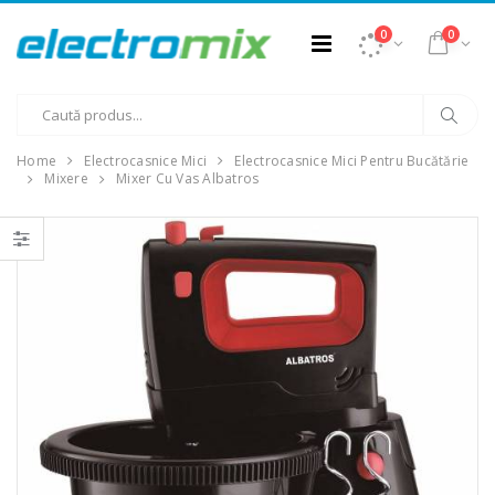
0
0
Home
Electrocasnice Mici
Electrocasnice Mici Pentru Bucătărie
Mixere
Mixer Cu Vas Albatros