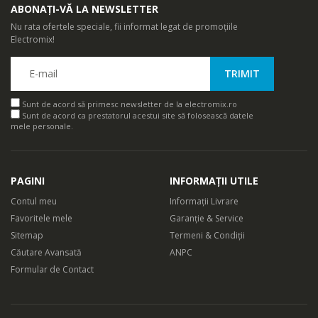
ABONAȚI-VĂ LA NEWSLETTER
Nu rata ofertele speciale, fii informat legat de promoțiile
Electromix!
Sunt de acord să primesc newsletter de la electromix.ro
Sunt de acord ca prestatorul acestui site să folosească datele
mele personale.
PAGINI
INFORMAȚII UTILE
Contul meu
Informații Livrare
Favoritele mele
Garanție & Service
Sitemap
Termeni & Condiții
Căutare Avansată
ANPC
Formular de Contact