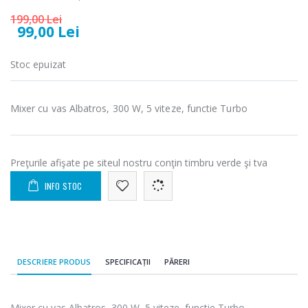
Cuptor cu
Masina de tocat
-15%
-21%
199,00 Lei
microunde
carne Bosch ...
99,00 Lei
Heinner ...
549,00 Lei
289,00 Lei
Stoc epuizat
Masina de tocat
Espressor
-33%
-33%
carne
automat
NobeLTek ...
Mixer cu vas Albatros, 300 W, 5 viteze, functie Turbo
Heinner ...
199,00 Lei
799,00 Lei
Mixer vertical
Preţurile afişate pe siteul nostru conţin timbru verde şi tva
Fierbator
-18%
-25%
Heinner HHB-
electric cu filtru
DC1000SSBK ...
INFO STOC
...
139,00 Lei
89,00 Lei
DESCRIERE PRODUS
SPECIFICAȚII
PĂRERI
Mixer cu vas Albatros, 300 W, 5 viteze, functie Turbo