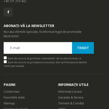
+40 721 210 432
ABONAȚI-VĂ LA NEWSLETTER
Nu rata ofertele speciale, fii informat legat de promoțiile
Electromix!
Sunt de acord să primesc newsletter de la electromix.ro
Sunt de acord ca prestatorul acestui site să folosească datele
mele personale.
PAGINI
INFORMAȚII UTILE
Contul meu
Informații Livrare
Favoritele mele
Garanție & Service
Sitemap
Termeni & Condiții