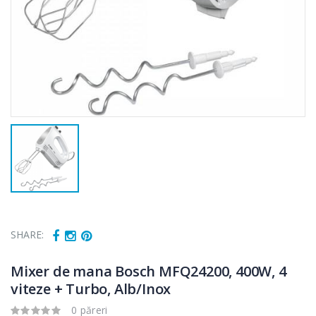
SHARE:
Mixer de mana Bosch MFQ24200, 400W, 4
viteze + Turbo, Alb/Inox
Fierbator
Mixer vertical
0 păreri
-25%
-18%