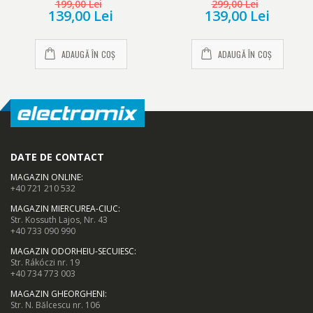
199,00 Lei
299,00 Lei
139,00 Lei
139,00 Lei
ADAUGĂ ÎN COȘ
ADAUGĂ ÎN COȘ
DATE DE CONTACT
MAGAZIN ONLINE
:
+40 721 210 532
MAGAZIN MIERCUREA-CIUC
:
Str. Kossuth Lajos, Nr. 43
+40 733 090 990
MAGAZIN ODORHEIU-SECUIESC
:
Str. Rákóczi nr. 19
+40 734 773 003
MAGAZIN GHEORGHENI
:
Str. N. Bălcescu nr. 106