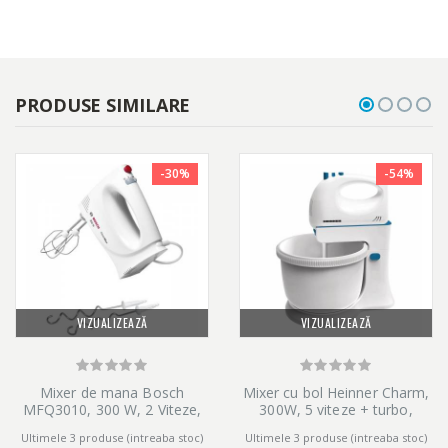
• Infasurare cablu
SIGURANTA
PRODUSE SIMILARE
• Niciuna dintre componentele din plastic care intra in contact cu
alimentele nu contine BPA
-30%
-54%
VERSATILITATE
• 2 teluri cu eficienta ridicata
• 2 spirale robuste din otel inoxidabil pentru framantarea fara
VIZUALIZEAZĂ
VIZUALIZEAZĂ
efort a aluatului
Mixer de mana Bosch
Mixer cu bol Heinner Charm,
MFQ3010, 300 W, 2 Viteze,
300W, 5 viteze + turbo,
Alb
Alb/Albastru
Ultimele 3 produse (intreaba stoc)
Ultimele 3 produse (intreaba stoc)