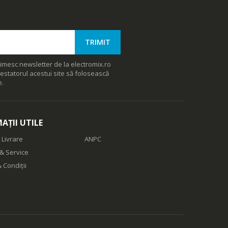
imesc newsletter de la electromix.ro
estatorul acestui site să folosească
e.
AȚII UTILE
 Livrare
ANPC
& Service
 Condiții