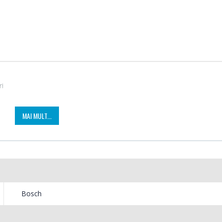
ri
MAI MULT...
Fierbator electric cu
Mixer
-25%
-18%
filtru ...
HHB-
89,00 Lei
139,
Bosch
Masina de tocat carne
Robot
-21%
-33%
Bosch ...
Heinne