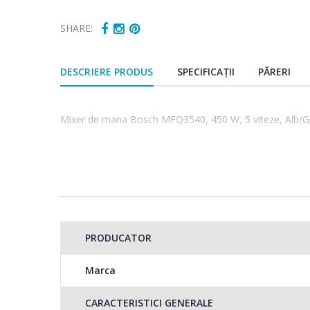
SHARE:
DESCRIERE PRODUS
SPECIFICAȚII
PĂRERI
Mixer de mana Bosch MFQ3540, 450 W, 5 viteze, Alb/G
PRODUCATOR
Marca
CARACTERISTICI GENERALE