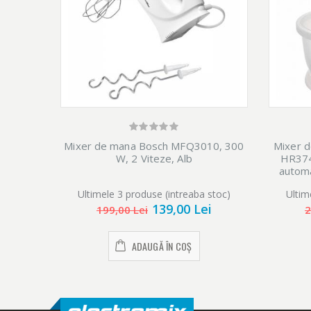
Mixer de mana Bosch MFQ3010, 300
Mixer d
W, 2 Viteze, Alb
HR374
automa
Ultimele 3 produse (intreaba stoc)
Ultim
139,00 Lei
199,00 Lei
2
ADAUGĂ ÎN COȘ