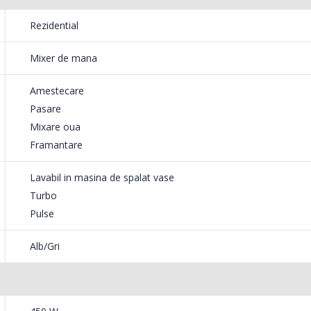
549,00 Lei
199,
Rezidential
Masina de tocat carne
Robot
Mixer de mana
-33%
-14%
NobeLTek ...
Heinne
Amestecare
199,00 Lei
299,
Pasare
Mixare oua
Framantare
Lavabil in masina de spalat vase
Turbo
Pulse
Alb/Gri