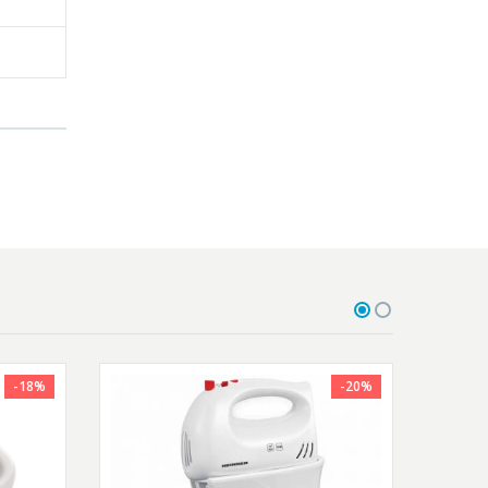
-18%
-20%