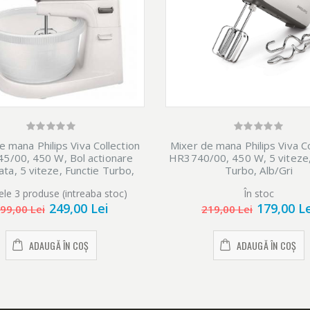
e mana Philips Viva Collection
Mixer de mana Philips Viva Co
5/00, 450 W, Bol actionare
HR3740/00, 450 W, 5 viteze,
ta, 5 viteze, Functie Turbo,
Turbo, Alb/Gri
Alb/Gri
ele 3 produse (intreaba stoc)
În stoc
249,00 Lei
179,00 L
99,00 Lei
219,00 Lei
ADAUGĂ ÎN COȘ
ADAUGĂ ÎN COȘ