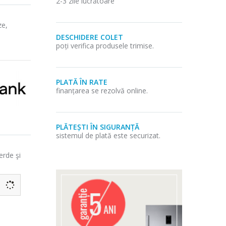
2-3 zile lucrătoare
ze,
DESCHIDERE COLET
poți verifica produsele trimise.
PLATĂ ÎN RATE
finanțarea se rezolvă online.
PLĂTEȘTI ÎN SIGURANȚĂ
sistemul de plată este securizat.
erde şi