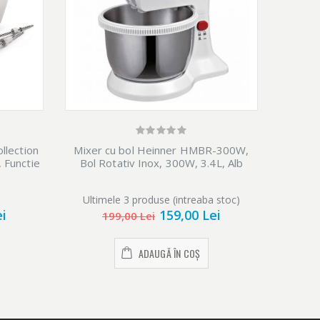
llection
Mixer cu bol Heinner HMBR-300W,
Mixe
 Functie
Bol Rotativ Inox, 300W, 3.4L, Alb
trept
Ultimele 3 produse (intreaba stoc)
ei
159,00 Lei
199,00 Lei
ADAUGĂ ÎN COȘ