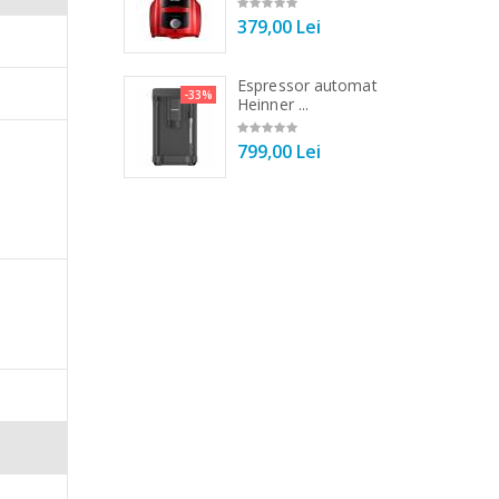
00 Lei
379,00 Lei
 de bucatarie
Espressor automat
-33%
-33%
r ...
Heinner ...
00 Lei
799,00 Lei