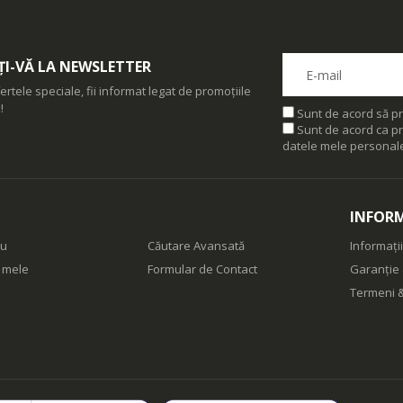
I-VĂ LA NEWSLETTER
ertele speciale, fii informat legat de promoțiile
!
Sunt de acord să pr
Sunt de acord ca pr
datele mele personal
INFORM
eu
Căutare Avansată
Informații
e mele
Formular de Contact
Garanție 
Termeni &