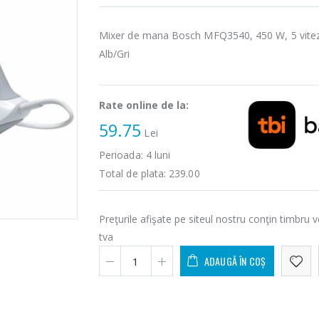
Mixer de mana Bosch MFQ3540, 450 W, 5 vite
Alb/Gri
Rate online de la:
59.75
Lei
Perioada:
4
luni
Total de plata:
239.00
Preţurile afişate pe siteul nostru conţin timbru v
tva
ADAUGĂ ÎN COȘ