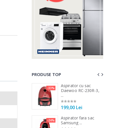
PRODUSE TOP
 vertical Heinner
Aspirator cu sac
-33%
-25%
DC1000SSBK ...
Daewoo RC-230R-3,
...
00 Lei
199,00 Lei
 de bucatarie
Aspirator fara sac
-21%
-24%
r ...
Samsung ...